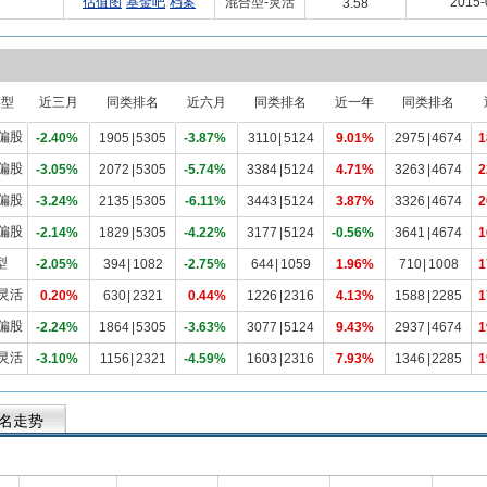
估值图
基金吧
档案
混合型-灵活
2015-
3.58
类型
近三月
同类排名
近六月
同类排名
近一年
同类排名
偏股
-2.40%
1905
|
5305
-3.87%
3110
|
5124
9.01%
2975
|
4674
1
偏股
-3.05%
2072
|
5305
-5.74%
3384
|
5124
4.71%
3263
|
4674
2
偏股
-3.24%
2135
|
5305
-6.11%
3443
|
5124
3.87%
3326
|
4674
2
偏股
-2.14%
1829
|
5305
-4.22%
3177
|
5124
-0.56%
3641
|
4674
1
型
-2.05%
394
|
1082
-2.75%
644
|
1059
1.96%
710
|
1008
1
灵活
0.20%
630
|
2321
0.44%
1226
|
2316
4.13%
1588
|
2285
1
偏股
-2.24%
1864
|
5305
-3.63%
3077
|
5124
9.43%
2937
|
4674
1
灵活
-3.10%
1156
|
2321
-4.59%
1603
|
2316
7.93%
1346
|
2285
1
名走势