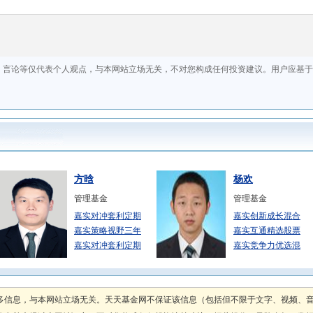
方晗
杨欢
管理基金
管理基金
嘉实对冲套利定期
嘉实创新成长混合
嘉实策略视野三年
嘉实互通精选股票
嘉实对冲套利定期
嘉实竞争力优选混
张文玥
李曈
管理基金
管理基金
多信息，与本网站立场无关。天天基金网不保证该信息（包括但不限于文字、视频、
嘉实活期宝货币A
嘉实活钱包货币A