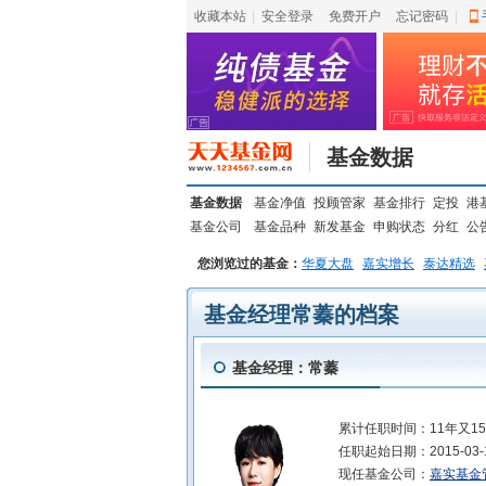
收藏本站
|
安全登录
|
免费开户
忘记密码
|
基金数据
基金数据
基金净值
投顾管家
基金排行
定投
港
基金公司
基金品种
新发基金
申购状态
分红
公
您浏览过的基金：
华夏大盘
嘉实增长
泰达精选
基金经理常蓁的档案
基金经理：常蓁
累计任职时间：
11年又1
任职起始日期：
2015-03-
现任基金公司：
嘉实基金