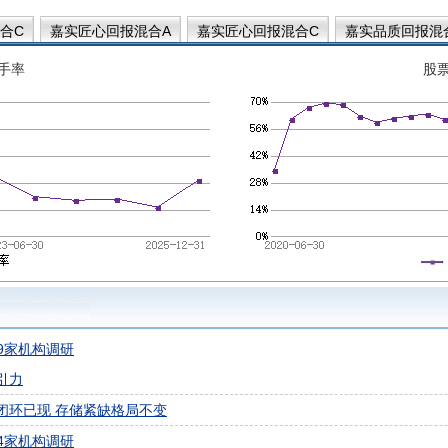
合C
嘉实匠心回报混合A
嘉实匠心回报混合C
嘉实品质回报混
手率
股
9家机构调研
引力
闭环已现 存储紧缺格局不变
4家机构调研