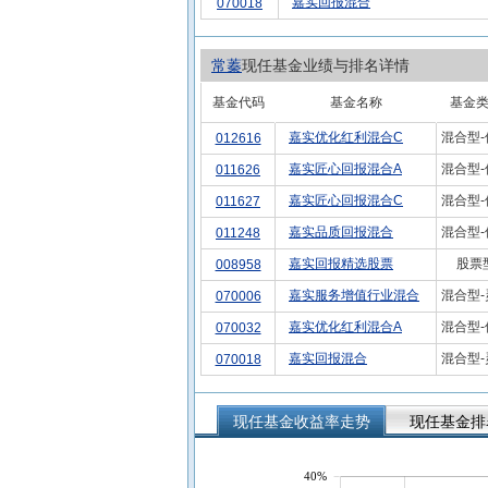
嘉实回报混合
070018
常蓁
现任基金业绩与排名详情
基金代码
基金名称
基金
嘉实优化红利混合C
混合型-
012616
嘉实匠心回报混合A
混合型-
011626
嘉实匠心回报混合C
混合型-
011627
嘉实品质回报混合
混合型-
011248
嘉实回报精选股票
股票
008958
嘉实服务增值行业混合
混合型-
070006
嘉实优化红利混合A
混合型-
070032
嘉实回报混合
混合型-
070018
现任基金收益率走势
现任基金排
40%