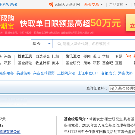
手机客户端
返回天天基金网
|
基金交易
|
产品导购
|
基 金
请输入基金代码、名称或简拼
基
评级
投资工具
自选基金
比较
资讯互动
要闻
观点
学校
专题
告
私募
基金筛选
收益计算
账本
基金研究
策略
私募
基金吧
直播
嘉实服务
易基策略
兴业全球视野
上投阿尔法
上证中盘ETF
交银成长
添富优势
查详细资料：
52天
基金经理简介：
常蓁女士:硕士研究生,具有
12
业研究员。2010年加入嘉实基金管理有限公
管理有限公司
年3月12日至今任嘉实回报灵活配置混合型证