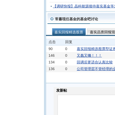
【调研快报】晶科能源接待嘉实基金等
常蓁现任基金的基金吧讨论
嘉实回报精选股票
嘉实品质回报混
嘉实回报混合
嘉实优化红利混合A
点击
回复
90
0
嘉实回报精选股票型证券
146
0
又蠢又懒！！！
134
0
回调后更适合认真比较
136
0
公司管理层不管经理的