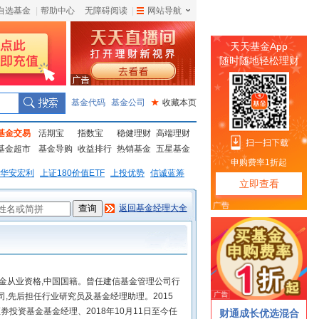
自选基金
|
帮助中心
无障碍阅读
|
网站导航
|
基金代码
基金公司
★
收藏本页
基金交易
活期宝
指数宝
稳健理财
高端理财
基金超市
基金导购
收益排行
热销基金
五星基金
华安宏利
上证180价值ETF
上投优势
信诚蓝筹
返回基金经理大全
基金从业资格,中国国籍。曾任建信基金管理公司行
司,先后担任行业研究员及基金经理助理。2015
券投资基金基金经理、2018年10月11日至今任