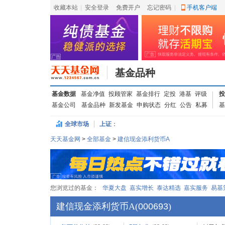
收藏本站
|
安全登录
|
免费开户
忘记密码
|
手机客户端
基金品种
基金数据
基金净值
投顾管家
基金排行
定投
港基
评级
投
基金公司
基金品种
新发基金
申购状态
分红
公告
私募
基
全球市场
上证
：
天天基金网
>
全部基金
>
建信现金添利货币A
您浏览过的基金：
华夏大盘
嘉实增长
泰达精选
嘉实服务
易基
建信现金添利货币A
(
000693
)