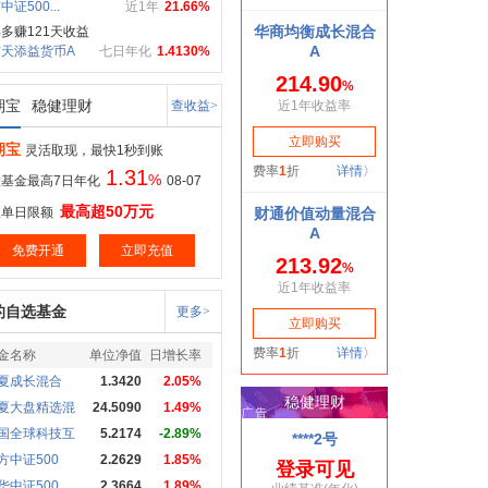
证500...
近1年
21.66%
多赚121天收益
天添益货币A
七日年化
1.4130%
期宝
稳健理财
查收益>
期宝
灵活取现，最快1秒到账
1.31
%
基金最高7日年化
08-07
最高超50万元
取单日限额
免费开通
立即充值
的自选基金
更多>
金名称
单位净值
日增长率
夏成长混合
1.3420
2.05%
夏大盘精选混
24.5090
1.49%
国全球科技互
5.2174
-2.89%
方中证500
2.2629
1.85%
华中证500
2.3664
1.89%