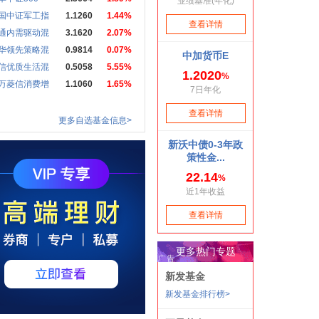
国中证军工指
1.1260
1.44%
通内需驱动混
3.1620
2.07%
华领先策略混
0.9814
0.07%
信优质生活混
0.5058
5.55%
万菱信消费增
1.1060
1.65%
更多自选基金信息>