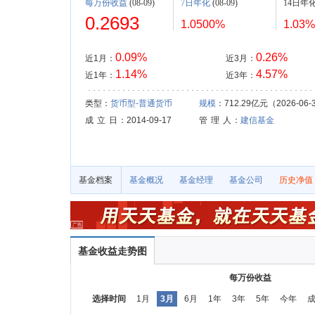
每万份收益
(08-09)
7日年化
(08-09)
14日年
0.2693
1.0500%
1.03%
0.09%
0.26%
近1月：
近3月：
1.14%
4.57%
近1年：
近3年：
类型：
货币型-普通货币
规模
：712.29亿元（2026-06-
成 立 日
：2014-09-17
管 理 人
：
建信基金
基金档案
基金概况
基金经理
基金公司
历史净值
基金收益走势图
每万份收益
选择时间
1月
3月
6月
1年
3年
5年
今年