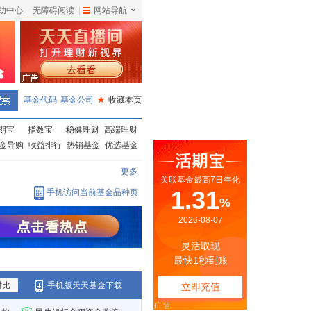
助中心
无障碍阅读
|
网站导航
|
基金代码
基金公司
★
收藏本页
期宝
指数宝
稳健理财
高端理财
金导购
收益排行
热销基金
优选基金
更多
手机访问当前基金品种页
对比
手机版天天基金下载