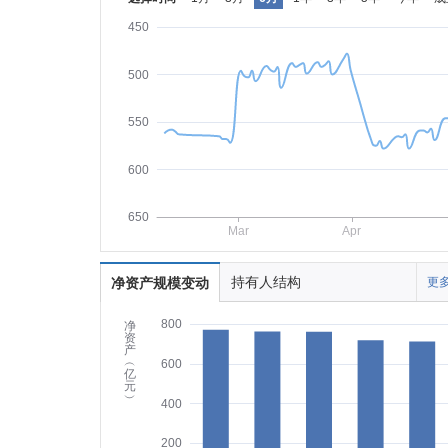
450
500
550
600
650
Mar
Apr
持有人结构
净资产规模变动
更多
800
净
资
产
︵
600
亿
元
︶
400
200