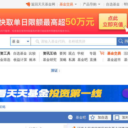
返回天天基金网
|
基金交易
|
产品导购
|
自选基金
|
帮
基 金
请输入基金代码、名称或简拼
资工具
自选基金
比较
资讯互动
要闻
观点
学校
专题
基金交易
活
金筛选
收益计算
账本
基金研究
策略
私募
基金吧
直播
基金超市
基
深证
：
策略
基金吧
加自选
加