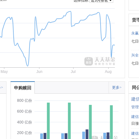
选择指标:
货
永赢
七日
兴全
七日
May
Jun
Jul
Aug
同
>
申购赎回
更多>
建
800 亿份
管理
600 亿份
建信
400 亿份
日涨
200 亿份
建信