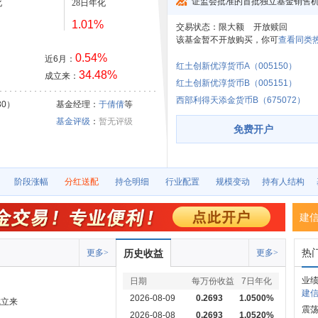
证监会批准的首批独立基金销售
化
28日年化
1.01%
交易状态：
限大额
开放赎回
该基金暂不开放购买，你可
查看同类热
0.54%
近6月：
红土创新优淳货币A（005150）
34.48%
成立来：
红土创新优淳货币B（005151）
西部利得天添金货币B（675072）
30）
基金经理：
于倩倩
等
基金评级
：
暂无评级
免费开户
阶段涨幅
分红送配
持仓明细
行业配置
规模变动
持有人结构
建
热
更多>
历史收益
更多>
业
日期
每万份收益
7日年化
建信
2026-08-09
0.2693
1.0500%
成立来
震
2026-08-08
0.2693
1.0520%