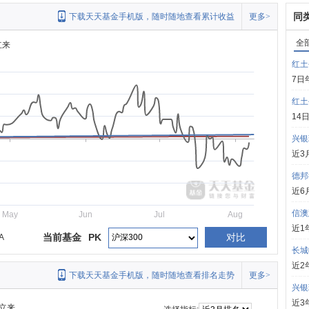
同
下载天天基金手机版，随时随地查看累计收益
更多>
全
立来
红土
7日
红土
14
兴银
近3
德邦
近6
信澳
May
Jun
Jul
Aug
近1
当前基金
PK
对比
A
长城
近2
下载天天基金手机版，随时随地查看排名走势
更多>
兴银
近3
立来