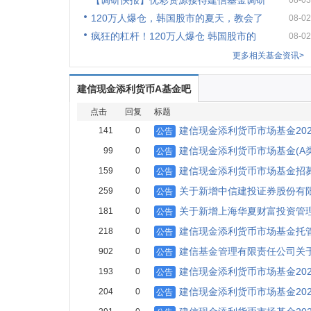
【调研快报】优彩资源接待建信基金调研
08-03
120万人爆仓，韩国股市的夏天，教会了
08-02
疯狂的杠杆！120万人爆仓 韩国股市的
08-02
更多相关基金资讯>
建信现金添利货币A基金吧
点击
回复
标题
建信现金添利货币市场基金202
141
0
公告
建信现金添利货币市场基金(A
99
0
公告
建信现金添利货币市场基金招募
159
0
公告
关于新增中信建投证券股份有
259
0
公告
关于新增上海华夏财富投资管
181
0
公告
建信现金添利货币市场基金托
218
0
公告
建信基金管理有限责任公司关
902
0
公告
建信现金添利货币市场基金202
193
0
公告
建信现金添利货币市场基金20
204
0
公告