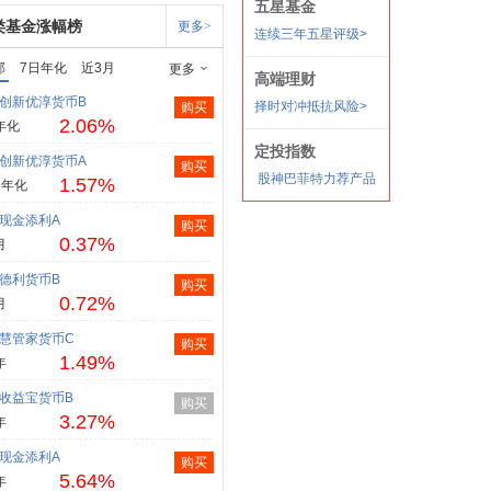
类基金涨幅榜
更多>
部
7日年化
近3月
更多
创新优淳货币B
购买
2.06%
年化
创新优淳货币A
购买
1.57%
日年化
现金添利A
购买
0.37%
月
德利货币B
购买
0.72%
月
慧管家货币C
购买
1.49%
年
收益宝货币B
购买
3.27%
年
现金添利A
购买
5.64%
年