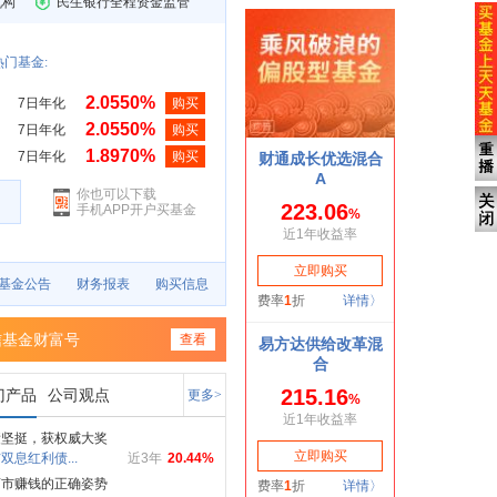
机构
民生银行全程资金监管
门基金:
2.0550%
7日年化
购买
2.0550%
7日年化
购买
1.8970%
7日年化
购买
你也可以下载
手机APP开户买基金
基金公告
财务报表
购买信息
信基金财富号
查看
门产品
公司观点
更多>
绩坚挺，获权威大奖
双息红利债...
近3年
20.44%
荡市赚钱的正确姿势