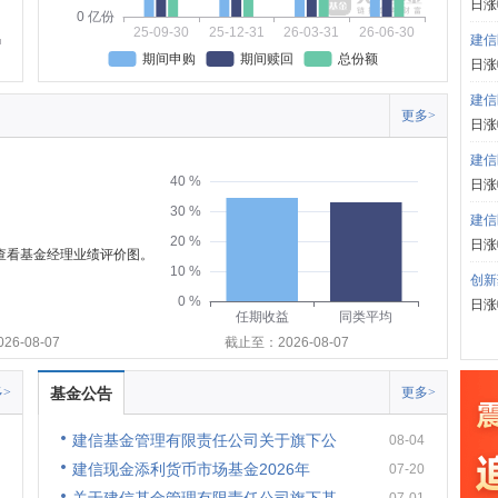
日涨
0 亿份
25-09-30
25-12-31
26-03-31
26-06-30
建信
期间申购
期间赎回
总份额
日涨
建信
更多>
日涨
建信
40 %
日涨
30 %
建信
20 %
日涨
可查看基金经理业绩评价图。
10 %
创新
0 %
日涨
任期收益
同类平均
6-08-07
截止至：2026-08-07
>
基金公告
更多>
建信基金管理有限责任公司关于旗下公
08-04
建信现金添利货币市场基金2026年
07-20