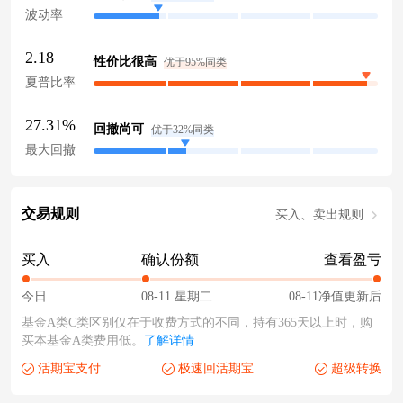
波动率
2.18
性价比很高
优于95%同类
夏普比率
27.31%
回撤尚可
优于32%同类
最大回撤
交易规则
买入、卖出规则
买入
确认份额
查看盈亏
今日
08-11 星期二
08-11净值更新后
基金A类C类区别仅在于收费方式的不同，持有365天以上时，购
买本基金A类费用低。
了解详情
活期宝支付
极速回活期宝
超级转换