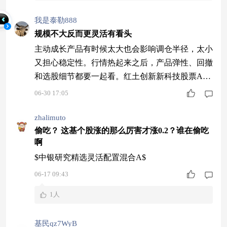
我是泰勒888
规模不大反而更灵活有看头
主动成长产品有时候太大也会影响调仓半径，太小
又担心稳定性。行情热起来之后，产品弹性、回撤
和选股细节都要一起看。红土创新新科技股票A(0
06265)规模约6.17亿元，股票仓位约93.02%，近一
06-30 17:05
年同类3/1000，这个体量配合高弹性持仓，当前科
技行情里反而有一定灵活度。
zhalimuto
偷吃？ 这基个股涨的那么厉害才涨0.2？谁在偷吃
啊
$中银研究精选灵活配置混合A$
06-17 09:43
1人
基民qz7WyB