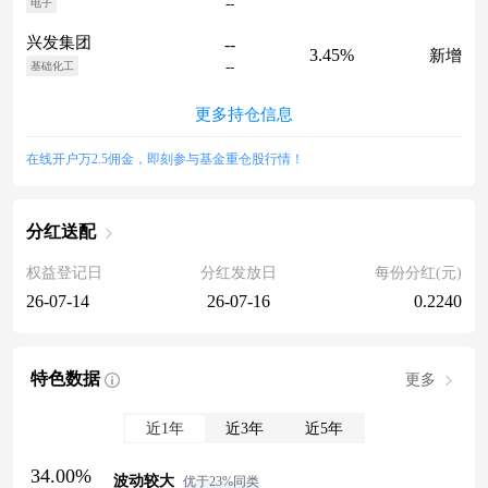
--
电子
兴发集团
--
3.45%
新增
--
基础化工
更多持仓信息
在线开户万2.5佣金，即刻参与基金重仓股行情！
分红送配
权益登记日
分红发放日
每份分红(元)
26-07-14
26-07-16
0.2240
特色数据
更多
近1年
近3年
近5年
34.00%
波动较大
优于23%同类