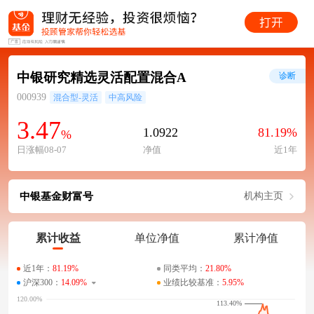
中银研究精选灵活配置混合A
诊断
000939
混合型-灵活
中高风险
3.47
1.0922
81.19%
%
日涨幅08-07
净值
近1年
中银基金财富号
机构主页
累计收益
单位净值
累计净值
近1年：
81.19%
同类平均：
21.80%
沪深300：
14.09%
业绩比较基准：
5.95%
113.40%