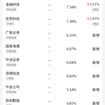
3.51%
龙磁科技
--
7.54%
--
有色金属
2季度
2.65%
宏景科技
--
7.39%
--
计算机
2季度
广发证券
--
6.31%
新增
--
非银金融
国泰海通
--
6.07%
新增
--
非银金融
中信证券
--
6.04%
新增
--
非银金融
浪潮信息
--
6.02%
新增
--
计算机
中金公司
--
5.54%
新增
--
非银金融
协创数据
--
4.81%
新增