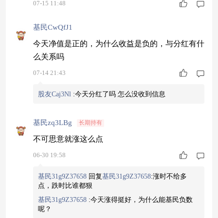
07-15 11:48
基民CwQfJ1
今天净值是正的，为什么收益是负的，与分红有什
么关系吗
07-14 21:43
股友Caj3Nl
:
今天分红了吗 怎么没收到信息
基民zq3LBg
长期持有
不可思意就涨这么点
06-30 19:58
基民31g9Z37658
回复
基民31g9Z37658
:
涨时不给多
点，跌时比谁都狠
基民31g9Z37658
:
今天涨得挺好，为什么能基民负数
呢？