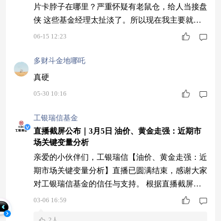
片卡脖子在哪里？严重怀疑有老鼠仓，给人当接盘
侠 这些基金经理太扯淡了。所以现在我主要就是
买ETF，收益远胜这些主动型基金
06-15 12:23
多财斗金地哪吒
真硬
05-30 10:16
工银瑞信基金
直播截屏公布｜3月5日 油价、黄金走强：近期市
场关键变量分析
亲爱的小伙伴们，工银瑞信【油价、黄金走强：近
期市场关键变量分析】直播已圆满结束，感谢大家
对工银瑞信基金的信任与支持。 根据直播截屏活
动规则，本期两轮截屏符合规则的前五位用户中
03-06 16:59
奖，恭喜以下10位的用户获得10元京东E卡一份。
2人