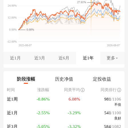
27.61%
0.00%
近1月
近3月
近6月
近1年
更多
阶段涨幅
历史净值
定投收益
时间
涨跌幅
同类平均
同类排行
近1周
-0.86%
6.08%
981
/1106
不佳
近1月
-2.55%
-3.29%
541
/1100
良好
近3月
-5.05%
-3.32%
584
/1082