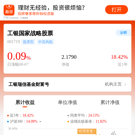
工银国家战略股票
诊断
001719
股票型
中高风险
0.09
2.1790
18.42%
%
日涨幅08-07
净值
近1年
工银瑞信基金财富号
机构主页
累计收益
单位净值
累计净值
近1年：
18.42%
同类平均：
24.13%
沪深300：
14.09%
业绩比较基准：
11.82%