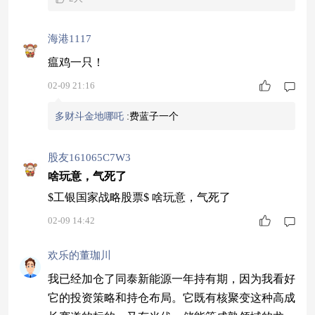
用户名称分别为：沧海云、基民阿威、阳光的二
乔、下雨了我来了、真诚的乔翔云6、林荫大院202
海港1117
61104、天生的施舒5、基民0I2087796c、滚滚红尘
8160、吞金神兽6668
瘟鸡一只！
02-09 21:16
多财斗金地哪吒
:
费蓝子一个
股友161065C7W3
啥玩意，气死了
$工银国家战略股票$ 啥玩意，气死了
02-09 14:42
欢乐的董珈川
我已经加仓了同泰新能源一年持有期，因为我看好
它的投资策略和持仓布局。它既有核聚变这种高成