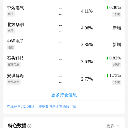
0.30%
中熔电气
--
4.11%
--
电子
3季度
北方华创
--
4.06%
新增
--
电子
中瓷电子
--
3.86%
新增
--
通信
0.82%
石头科技
--
3.63%
--
家用电器
5季度
1.73%
安琪酵母
--
2.77%
--
食品饮料
3季度
更多持仓信息
在线开户万2.5佣金，即刻参与基金重仓股行情！
特色数据
更多