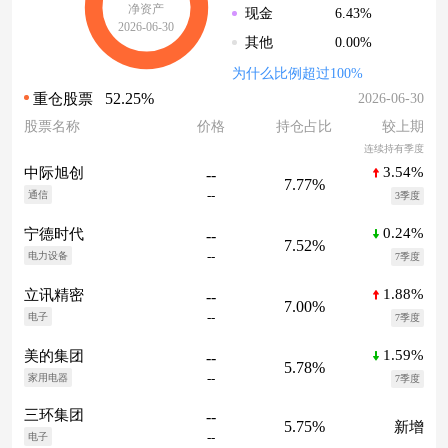
净资产
6.43%
现金
2026-06-30
0.00%
其他
为什么比例超过100%
52.25%
2026-06-30
重仓股票
股票名称
价格
持仓占比
较上期
连续持有季度
3.54%
中际旭创
--
7.77%
--
通信
3季度
0.24%
宁德时代
--
7.52%
--
电力设备
7季度
1.88%
立讯精密
--
7.00%
--
电子
7季度
1.59%
美的集团
--
5.78%
--
家用电器
7季度
三环集团
--
5.75%
新增
--
电子