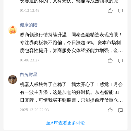
长赛道的标的，又有光伏、储能等成熟领域的龙头
企业，能有效对冲风险。一年持有期也符合我的长
01-13 13:48
期投资理念，相信基金经理能带来不错的收益。 #
2025超额关键词#
健康的陆
券商领涨行情持续升温，同泰金融精选表现抢眼！
专注券商板块不跑偏，今日涨超 6%。资本市场制
度包容性提升，券商服务实体经济能力增强，金融
精选值得冲～$同泰金融精选股票C$ #2026我的新
01-06 23:27
年投资计划#
白兔财星
机器人板块终于企稳了，我太开心了！感觉 1 月会
有一波主升浪，这是加仓的好时机。东杰智能 31
日复牌，可惜我买不到股票，只能提前埋伏重仓它
的基金。今天同泰竞争优势已经涨了 4.52%，东杰
2025-12-29 22:03
复牌后，这波行情绝对更猛！$同泰竞争优势混合
至APP查看更多讨论
C$ #白银史诗级暴涨！为何疯涨？能否上车？#