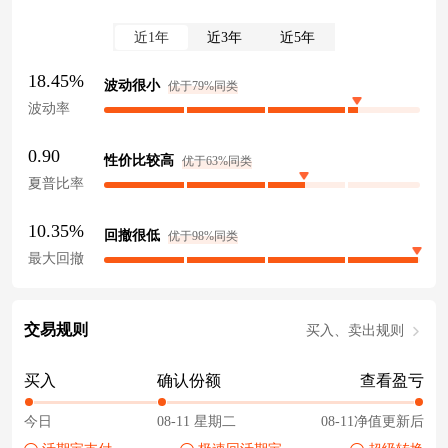
近1年
近3年
近5年
18.45%
波动很小
优于79%同类
波动率
0.90
性价比较高
优于63%同类
夏普比率
10.35%
回撤很低
优于98%同类
最大回撤
交易规则
买入、卖出规则
买入
确认份额
查看盈亏
今日
08-11 星期二
08-11净值更新后