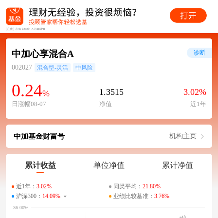
中加心享混合A
诊断
002027
混合型-灵活
中风险
0.24
1.3515
3.02%
%
日涨幅08-07
净值
近1年
中加基金财富号
机构主页
累计收益
单位净值
累计净值
近1年：
3.02%
同类平均：
21.80%
沪深300：
14.09%
业绩比较基准：
3.76%