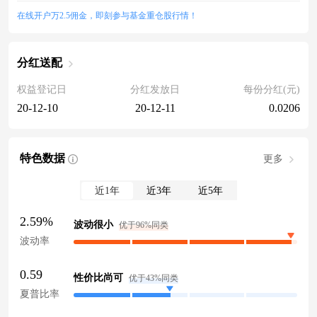
在线开户万2.5佣金，即刻参与基金重仓股行情！
分红送配
权益登记日
分红发放日
每份分红(元)
20-12-10
20-12-11
0.0206
特色数据
更多
近1年
近3年
近5年
2.59%
波动很小
优于96%同类
波动率
0.59
性价比尚可
优于43%同类
夏普比率