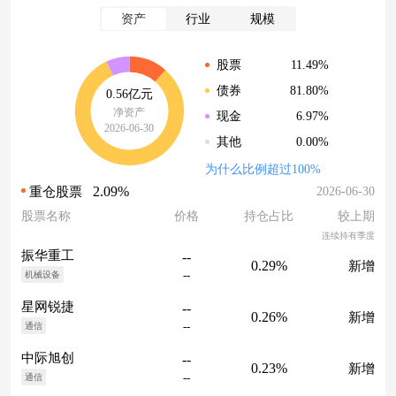
资产
行业
规模
11.49%
股票
81.80%
债券
0.56亿元
净资产
6.97%
现金
2026-06-30
0.00%
其他
为什么比例超过100%
2.09%
2026-06-30
重仓股票
股票名称
价格
持仓占比
较上期
连续持有季度
振华重工
--
0.29%
新增
--
机械设备
星网锐捷
--
0.26%
新增
--
通信
中际旭创
--
0.23%
新增
--
通信