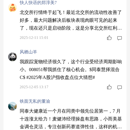
发全球通胀担忧,市场避险情绪浓厚,资金涌向能源
快人快语的郑淳美7
与红利板块。A股受此外部利空影响,市场震荡下
北交所行情终于起飞！最近北交所的流动性改善了
行。 本报告期,沪深300指数下跌3.89%,中证500指
好多，最大问题解决后板块表现肉眼可见的起来
数上涨2.03%
了，现在还只是启动阶段，这是分享北交所红利的
好机会啊！今天加仓一波！$同泰远见混合C$ #
2025-12-11 15:01
【跨年坦白局】提问金梓才、陈果#
风栖山羊
我跟踪宠物经济很久了，这个行业受经济周期影响
小。008051帮我抓住了核心机会。$同泰慧择混合
C$ #2025年A股沪指收盘点位大猜想#
2025-12-05 13:17
铁面无私的董渝
同泰大健康近一个月在同类中领先位居第一，7 月
十连涨太给力！麦健沛经理操盘有思路，小而美基
金调仓灵活，专注创新药赛道弹性佳，这样的机会