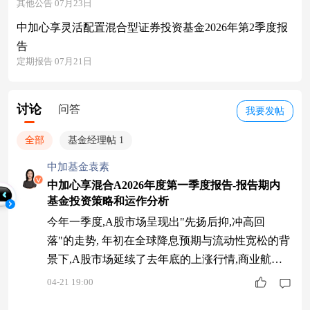
其他公告 07月23日
中加心享灵活配置混合型证券投资基金2026年第2季度报
告
定期报告 07月21日
讨论
问答
我要发帖
全部
基金经理帖 1
中加基金袁素
中加心享混合A2026年度第一季度报告-报告期内
基金投资策略和运作分析
今年一季度,A股市场呈现出"先扬后抑,冲高回
落"的走势, 年初在全球降息预期与流动性宽松的背
景下,A股市场延续了去年底的上涨行情,商业航天
和AI应用等题材活跃,引领"春季躁动"行情。2月底,
04-21 19:00
美伊冲突爆发,中东地缘政治风险冲击,油价上涨引