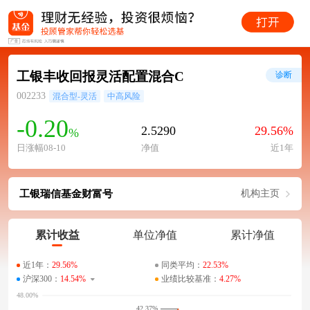
工银丰收回报灵活配置混合C
诊断
002233
混合型-灵活
中高风险
-0.20
2.5290
29.56%
%
日涨幅08-10
净值
近1年
工银瑞信基金财富号
机构主页
累计收益
单位净值
累计净值
近1年：
29.56%
同类平均：
22.53%
沪深300：
14.54%
业绩比较基准：
4.27%
42.37%