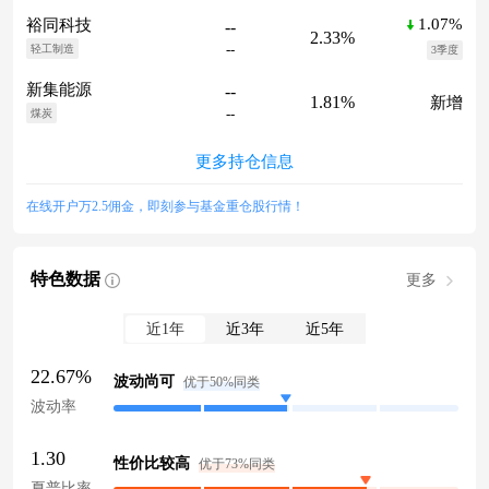
1.07%
裕同科技
--
2.33%
--
轻工制造
3季度
新集能源
--
1.81%
新增
--
煤炭
更多持仓信息
在线开户万2.5佣金，即刻参与基金重仓股行情！
特色数据
更多
近1年
近3年
近5年
22.67%
波动尚可
优于50%同类
波动率
1.30
性价比较高
优于73%同类
夏普比率