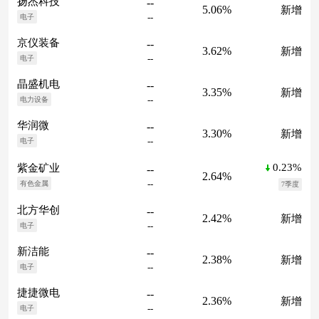
扬杰科技
--
5.06%
新增
--
电子
京仪装备
--
3.62%
新增
--
电子
晶盛机电
--
3.35%
新增
--
电力设备
华润微
--
3.30%
新增
--
电子
0.23%
紫金矿业
--
2.64%
--
有色金属
7季度
北方华创
--
2.42%
新增
--
电子
新洁能
--
2.38%
新增
--
电子
捷捷微电
--
2.36%
新增
--
电子