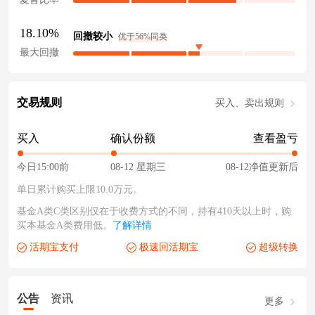
18.10%
回撤较小
优于56%同类
最大回撤
交易规则
买入、卖出规则
买入
确认份额
查看盈亏
今日15:00前
08-12 星期三
08-12净值更新后
单日累计购买上限10.0万元。
基金A类C类区别仅在于收费方式的不同，持有410天以上时，购
买本基金A类费用低。
了解详情
活期宝支付
极速回活期宝
超级转换
公告
资讯
更多