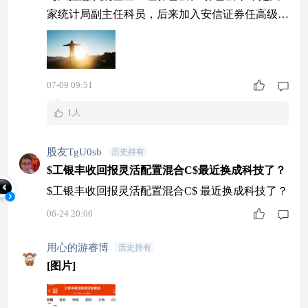
家统计局副主任科员，后来加入安信证券任高级宏
观分析师，2018年加入工银瑞信基金，2019年9月
开始管理基金产品，目前也是工银瑞信养老金投资
中心投资副总监。 长期以来，他既独立管理非债
07-09 09:51
风格的混合基金，也独立管理着偏债混合基金、股
票增强债基，可以说是一位股债兼修的基金经理。
1人
当前在管产品则包括工银沪港深精选混合、
股友TgU0sb
历史持有
$工银丰收回报灵活配置混合C$最近换成科技了？
$工银丰收回报灵活配置混合C$ 最近换成科技了？
06-24 20:06
用心的游睿博
历史持有
[图片]