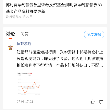
博时富华纯债债券型证券投资基金(博时富华纯债债券A)
基金产品资料概要更新
发行运作 07月27日
讨论
问答
我要发帖
抹茶慕斯
短债只能覆盖短期行情，兴华安裕中长期持仓补上
长端观测能力，昨天涨了 3 蛋。短久期工具很难捕
捉长端利率下行行情，本品专门填补缺口，不配置
高波动资产。投研持续复盘长短债轮动规律，宽松
周期久期优势明显，供需失衡震荡时分层持仓平滑
整体起伏。
07-08 17:02