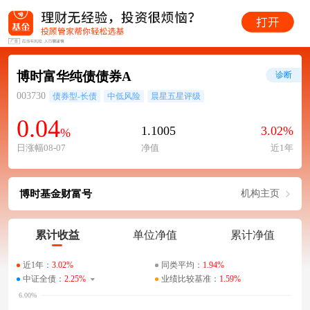
博时富华纯债债券A
诊断
003730
债券型-长债
中低风险
晨星五星评级
0.04
1.1005
3.02%
%
日涨幅08-07
净值
近1年
博时基金财富号
机构主页
累计收益
单位净值
累计净值
近1年：
3.02%
同类平均：
1.94%
中证全债：
2.25%
业绩比较基准：
1.59%