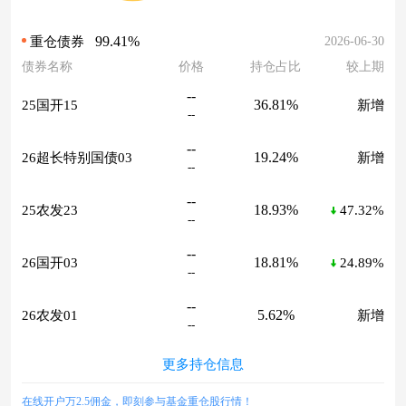
99.41%
2026-06-30
重仓债券
债券名称
价格
持仓占比
较上期
--
36.81%
25国开15
新增
--
--
19.24%
26超长特别国债03
新增
--
--
18.93%
25农发23
47.32%
--
--
18.81%
26国开03
24.89%
--
--
5.62%
26农发01
新增
--
更多持仓信息
在线开户万2.5佣金，即刻参与基金重仓股行情！