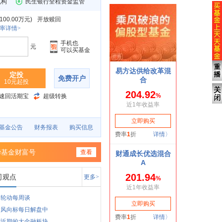
机构
民生银行全程资金监管
00.00万元
)
开放赎回
率详情>
手机也
元
可以买基金
定投
免费开户
10元起投
速回活期宝
超级转换
基金公告
财务报表
购买信息
华基金财富号
查看
司观点
更多>
期轮动每周谈
情风向标每日解盘中
聊近期的大金融板块