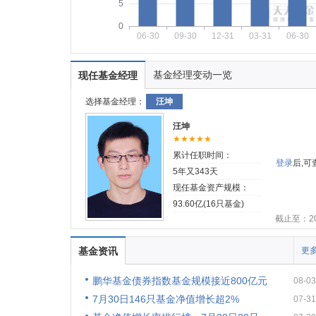
5
0
06-30
09-30
12-31
03-31
06-30
基金经理变动一览
现任基金经理
选择基金经理：
汪坤
汪坤
★★★★★
累计任职时间：
登录
后,
5年又343天
现任基金资产规模：
93.60亿(16只基金)
截止至：202
基金资讯
更多
鹏华基金债券指数基金规模接近800亿元
08-03
7月30日146只基金净值增长超2%
07-31