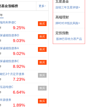
类基金涨幅榜
更多>
1年
瑞尚利率债C
购买
9.25%
年
保诚稳悦债券D
购买
9.03%
年
保诚稳悦债券A
购买
9.02%
年
保诚稳悦债券C
购买
8.92%
年
铭忆3个月定开债券
购买
7.23%
年
泓远纯债C
购买
6.64%
年
丰源债券
购买
1.89%
年