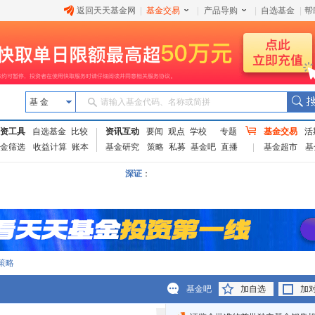
返回天天基金网
|
基金交易
|
产品导购
|
自选基金
|
帮
基 金
请输入基金代码、名称或简拼
资工具
自选基金
比较
资讯互动
要闻
观点
学校
专题
基金交易
活
金筛选
收益计算
账本
基金研究
策略
私募
基金吧
直播
基金超市
基
深证
：
策略
基金吧
加自选
加