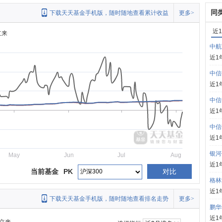
同
下载天天基金手机版，随时随地查看累计收益
更多>
近
立来
中航
近1
中信
近1
中信
近1
中信
近1
银河
May
Jun
Jul
Aug
近1
当前基金
PK
对比
格林
近1
下载天天基金手机版，随时随地查看排名走势
更多>
鹏华
近1