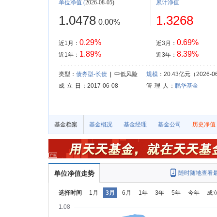
单位净值
(
2026-08-05)
累计净值
1.0478
1.3268
0.00%
0.29%
0.69%
近1月：
近3月：
1.89%
8.39%
近1年：
近3年：
类型：
债券型-长债
| 中低风险
规模
：20.43亿元（2026-0
成 立 日
：2017-06-08
管 理 人
：
鹏华基金
基金档案
基金概况
基金经理
基金公司
历史净值
单位净值走势
随时随地查看
选择时间
1月
3月
6月
1年
3年
5年
今年
成
1.08