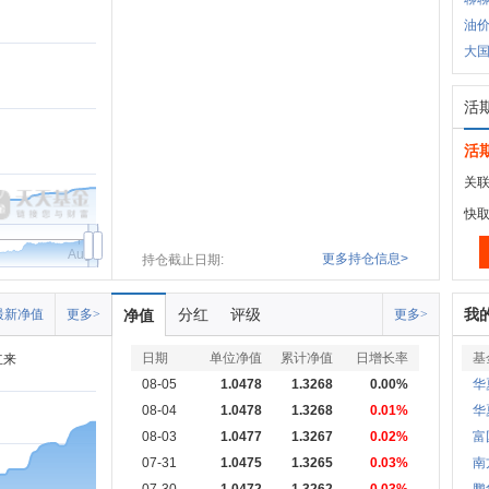
油
大
活
活
关联
快
Aug
更多持仓信息>
持仓截止日期:
分红
评级
我
最新净值
更多>
净值
更多>
日期
单位净值
累计净值
日增长率
基
立来
08-05
1.0478
1.3268
0.00%
华
08-04
1.0478
1.3268
0.01%
华
08-03
1.0477
1.3267
0.02%
富
07-31
1.0475
1.3265
0.03%
南