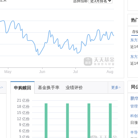
立来
选择指标:
热
存
东方
近1
东方
近1
May
Jun
Jul
Aug
同
基金换手率
业绩评价
>
申购赎回
更多>
鹏
21 亿份
管理
18 亿份
15 亿份
科创
12 亿份
日涨
9 亿份
6 亿份
半导
3 亿份