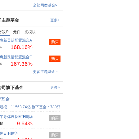
全部同类基金>
门主题基金
更多>
储芯片
元件
光模块
惠新灵活配置混合A
购买
168.16%
年
惠新灵活配置混合C
购买
167.36%
年
更多主题基金>
公司旗下基金
更多>
华基金
规模：11563.74亿
旗下基金：789只
半导体设备ETF鹏华
购买
9.64%
幅
体ETF鹏华
购买