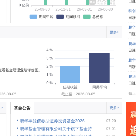
日涨
0 亿份
25-09-30
25-12-31
26-03-31
26-06-30
科创
期间申购
期间赎回
总份额
日涨
鹏华
更多>
日涨
鹏华
4 %
日涨
3 %
鹏华
2 %
日涨
可查看基金经理业绩评价图。
1 %
鹏华
0 %
日涨
任期收益
同类平均
截止:
6-08-05
截止至：2026-08-05
>
基金公告
更多>
鹏华丰源债券型证券投资基金2026
07-20
鹏华基金管理有限公司关于旗下基金持
07-01