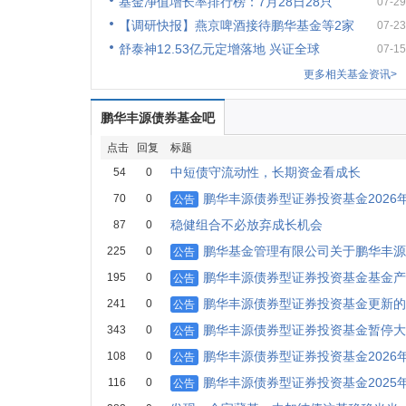
基金净值增长率排行榜：7月28日28只
07-29
【调研快报】燕京啤酒接待鹏华基金等2家
07-23
舒泰神12.53亿元定增落地 兴证全球
07-15
更多相关基金资讯>
鹏华丰源债券基金吧
点击
回复
标题
中短债守流动性，长期资金看成长
54
0
鹏华丰源债券型证券投资基金2026
70
0
公告
稳健组合不必放弃成长机会
87
0
鹏华基金管理有限公司关于鹏华丰源
225
0
公告
鹏华丰源债券型证券投资基金基金产
195
0
公告
鹏华丰源债券型证券投资基金更新的
241
0
公告
鹏华丰源债券型证券投资基金暂停大
343
0
公告
鹏华丰源债券型证券投资基金2026
108
0
公告
鹏华丰源债券型证券投资基金2025
116
0
公告