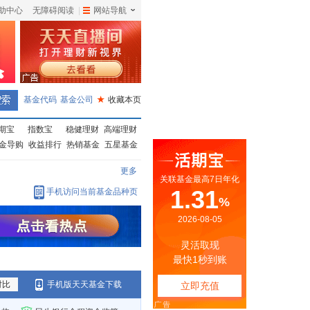
助中心
无障碍阅读
|
网站导航
|
基金代码
基金公司
★
收藏本页
期宝
指数宝
稳健理财
高端理财
金导购
收益排行
热销基金
五星基金
更多
手机访问当前基金品种页
对比
手机版天天基金下载