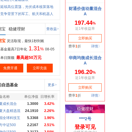
价延续高位震荡，光伏成本核算落地
国竞争背景下的军工、航天和机器人
期宝
稳健理财
查收益>
期宝
灵活取现，最快1秒到账
1.31
%
基金最高7日年化
08-05
最高超50万元
取单日限额
免费开通
立即充值
的自选基金
更多>
金名称
单位净值
日增长率
夏成长混合
1.3000
3.42%
夏大盘精选混
24.1910
2.26%
国全球科技互
5.3368
1.96%
方中证500
2.2167
2.51%