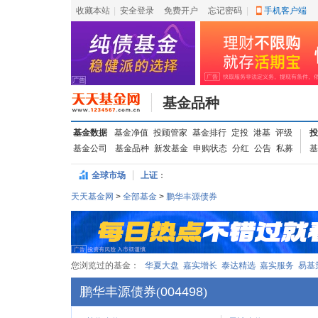
收藏本站
|
安全登录
|
免费开户
忘记密码
|
手机客户端
基金品种
基金数据
基金净值
投顾管家
基金排行
定投
港基
评级
投
基金公司
基金品种
新发基金
申购状态
分红
公告
私募
基
全球市场
上证
：
天天基金网
>
全部基金
>
鹏华丰源债券
您浏览过的基金：
华夏大盘
嘉实增长
泰达精选
嘉实服务
易基
鹏华丰源债券
(
004498
)