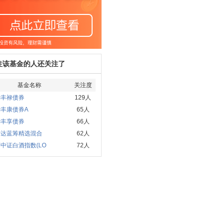
注该基金的人还关注了
基金名称
关注度
华丰禄债券
129人
丰康债券A
65人
华丰享债券
66人
方达蓝筹精选混合
62人
中证白酒指数(LO
72人