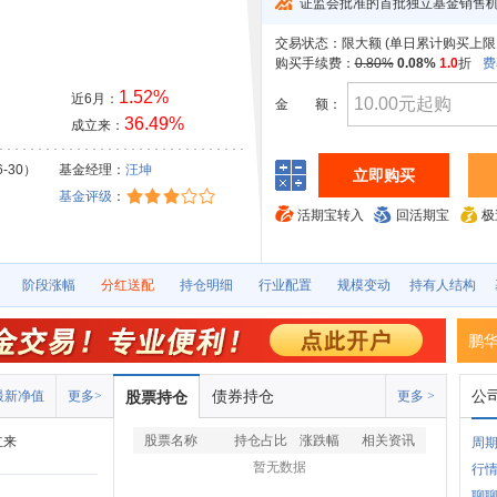
证监会批准的首批独立基金销售
交易状态：
限大额 (
单日累计购买上限1
购买手续费：
0.80%
0.08%
1.0
折
费
1.52%
近6月：
金
额：
36.49%
成立来：
6-30）
基金经理：
汪坤
立即购买
基金评级
：
活期宝转入
回活期宝
极
阶段涨幅
分红送配
持仓明细
行业配置
规模变动
持有人结构
鹏
债券持仓
公
最新净值
更多>
股票持仓
更多 >
股票名称
持仓占比
涨跌幅
相关资讯
立来
周
暂无数据
行
聊