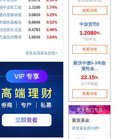
华中证500
2.3172
2.50%
国中证军工指
1.1100
1.74%
通内需驱动混
3.0820
3.25%
华领先策略混
0.9846
0.52%
信优质生活混
0.4793
2.46%
万菱信消费增
1.0830
3.64%
更多自选基金信息>