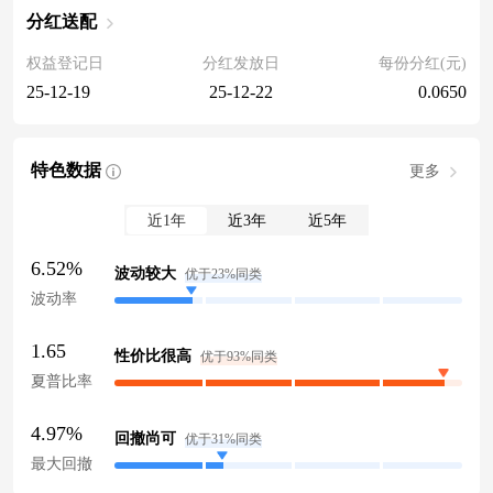
分红送配
权益登记日
分红发放日
每份分红(元)
25-12-19
25-12-22
0.0650
特色数据
更多
近1年
近3年
近5年
6.52%
波动较大
优于23%同类
波动率
1.65
性价比很高
优于93%同类
夏普比率
4.97%
回撤尚可
优于31%同类
最大回撤