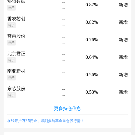
协创数据
--
0.87%
新增
--
电子
香农芯创
--
0.82%
新增
--
电子
普冉股份
--
0.76%
新增
--
电子
北京君正
--
0.64%
新增
--
电子
南亚新材
--
0.56%
新增
--
电子
东芯股份
--
0.53%
新增
--
电子
更多持仓信息
在线开户万2.5佣金，即刻参与基金重仓股行情！