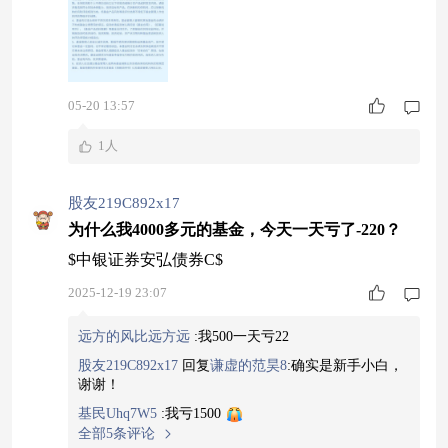
05-20 13:57
1人
股友219C892x17
为什么我4000多元的基金，今天一天亏了-220？
$中银证券安弘债券C$
2025-12-19 23:07
远方的风比远方远
:
我500一天亏22
股友219C892x17
回复
谦虚的范昊8
:
确实是新手小白，
谢谢！
基民Uhq7W5
:
我亏1500
全部5条评论