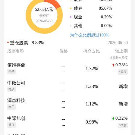
85.67%
债券
52.62亿元
净资产
0.29%
现金
2026-06-30
0.00%
其他
为什么比例超过100%
8.83%
2026-06-30
重仓股票
股票名称
价格
持仓占比
较上期
连续持有季度
0.28%
佰维存储
--
1.32%
--
电子
4季度
中微公司
--
1.23%
新增
--
电子
源杰科技
--
1.12%
新增
--
电子
0.32%
中际旭创
--
0.98%
--
通信
3季度