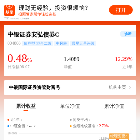
中银证券安弘债券C
诊断
004808
债券型-混合二级
中风险
晨星五星评级
0.48
1.4089
12.29%
%
日涨幅08-07
净值
近1年
中银国际证券资管财富号
机构主页
累计收益
单位净值
累计净值
近1年：
--
同类平均：
--
中证全债：
--
业绩比较基准：
2.70%
15.55%