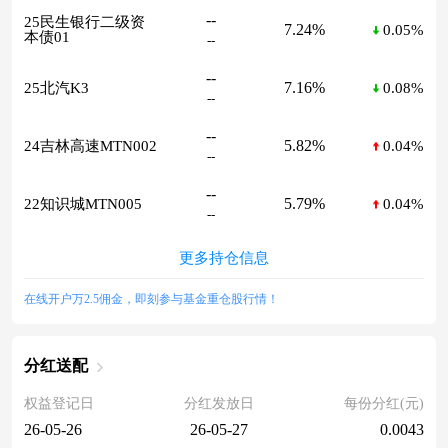
--
25民生银行二级资
7.24%
0.05%
本债01
--
--
7.16%
25北汽K3
0.08%
--
--
5.82%
24吉林高速MTN002
0.04%
--
--
5.79%
22知识城MTN005
0.04%
--
更多持仓信息
在线开户万2.5佣金，即刻参与基金重仓股行情！
分红送配
权益登记日
分红发放日
每份分红(元)
26-05-26
26-05-27
0.0043