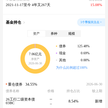
2021-11-17至今 4年又267天
15.08%
基金持仓
1个季报关注点 >
资产
券种
规模
125.48%
债券
0.69%
现金
7.06亿元
净资产
0.00%
其他
2026-06-30
为什么比例超过100%
34.55%
2026-06-30
重仓债券
债券名称
价格
持仓占比
较上期
--
26工行二级资本债
8.54%
新增
03BC
--