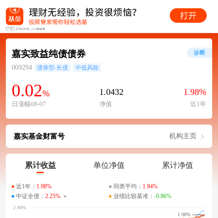
嘉实致益纯债债券
诊断
009294
债券型-长债
中低风险
0.02
1.0432
1.98%
%
日涨幅08-07
净值
近1年
嘉实基金财富号
机构主页
累计收益
单位净值
累计净值
近1年：
1.98%
同类平均：
1.94%
中证全债：
2.25%
业绩比较基准：
-0.86%
1.98%