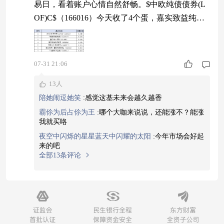
易日，看着账户心情自然舒畅。$中欧纯债债券(L
OF)C$（166016）今天收了4个蛋，嘉实致益纯债
债券（009294）收了2个蛋，广发景明中短债A（0
06591）收了1个蛋，中欧纯债的收蛋数更胜一筹。
它刚刚拿下近1年阶段新高，债券等固收类资产占
07-31 21:06
比超八成，中低风险特征让它在震荡行情中更显从
13人
容，现阶段纳入组合当稳健底仓正合时宜。#买黄
陪她闹逗她笑
:
感觉这基未来会越久越香
金前 我会看什么？#
霸伱为后占伱为王
:
哪个大咖来说说，还能涨不？能涨
我就买咯
夜空中闪烁的星星蓝天中闪耀的太阳
:
今年市场会好起
来的吧
全部13条评论