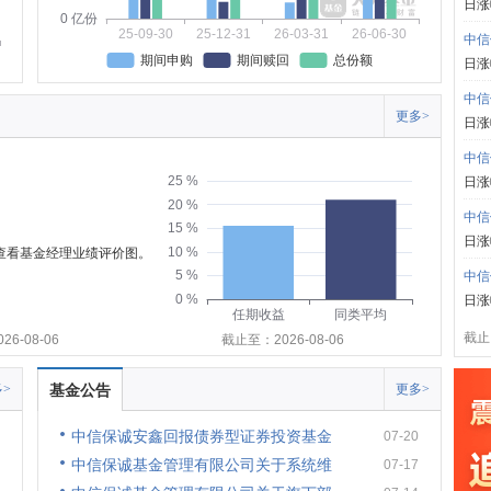
日涨
0 亿份
25-09-30
25-12-31
26-03-31
26-06-30
中信
期间申购
期间赎回
总份额
日涨
中信
更多>
日涨
中信
25 %
日涨
20 %
中信
15 %
日涨
10 %
可查看基金经理业绩评价图。
5 %
中信
0 %
日涨
任期收益
同类平均
截止:
6-08-06
截止至：2026-08-06
>
基金公告
更多>
中信保诚安鑫回报债券型证券投资基金
07-20
中信保诚基金管理有限公司关于系统维
07-17