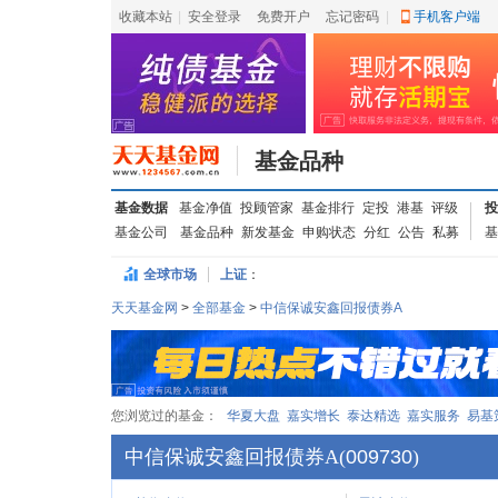
收藏本站
|
安全登录
|
免费开户
忘记密码
|
手机客户端
基金品种
基金数据
基金净值
投顾管家
基金排行
定投
港基
评级
投
基金公司
基金品种
新发基金
申购状态
分红
公告
私募
基
全球市场
上证
：
天天基金网
>
全部基金
>
中信保诚安鑫回报债券A
您浏览过的基金：
华夏大盘
嘉实增长
泰达精选
嘉实服务
易基
中信保诚安鑫回报债券A
(
009730
)