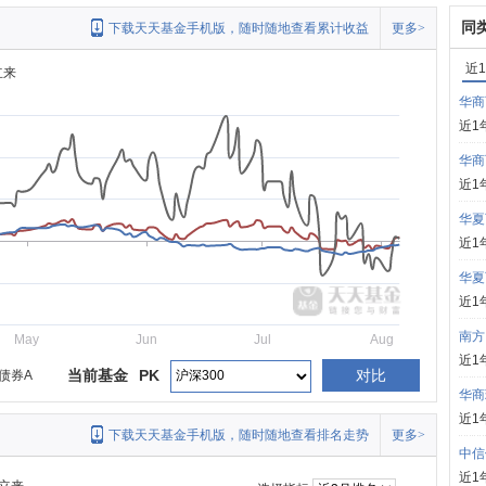
同
下载天天基金手机版，随时随地查看累计收益
更多>
近
立来
华商
近1
华商
近1
华夏
近1
华夏
近1
南方
May
Jun
Jul
Aug
近1
当前基金
PK
对比
债券A
华商
近1
下载天天基金手机版，随时随地查看排名走势
更多>
中信
近1