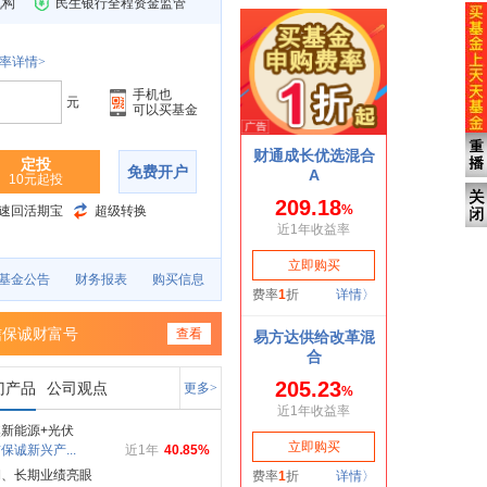
机构
民生银行全程资金监管
率详情>
手机也
元
可以买基金
定投
免费开户
10元起投
速回活期宝
超级转换
基金公告
财务报表
购买信息
信保诚财富号
查看
门产品
公司观点
更多>
新能源+光伏
保诚新兴产...
近1年
40.85%
期、长期业绩亮眼