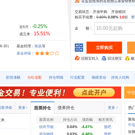
证监会批准的首批独立基金销售
交易状态：
开放申购
开放赎回
购买手续费：
0.80%
0.08%
1.0
折
费
-0.25%
近6月：
金
额：
15.51%
成立来：
6-30）
基金经理：
陈岚
等
立即购买
基金评级
：
活期宝转入
回活期宝
极
阶段涨幅
分红送配
持仓明细
行业配置
规模变动
持有人结构
中
债券持仓
热
最新净值
更多>
股票持仓
更多 >
聚焦
股票名称
持仓占比
涨跌幅
相关资讯
立来
中信
恒尚节能
0.04%
-4.47%
股吧
短
碧兴物联
0.03%
-0.46%
股吧