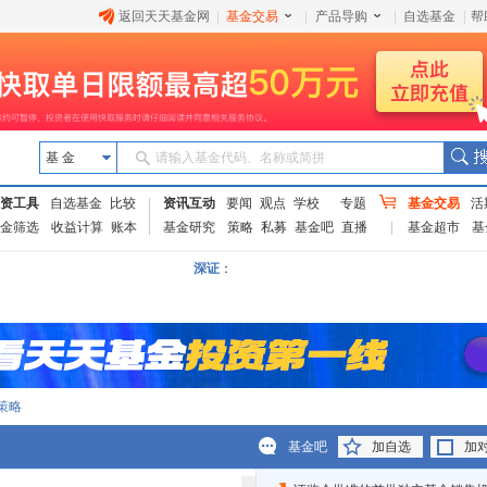
返回天天基金网
|
基金交易
|
产品导购
|
自选基金
|
帮
基 金
请输入基金代码、名称或简拼
资工具
自选基金
比较
资讯互动
要闻
观点
学校
专题
基金交易
活
金筛选
收益计算
账本
基金研究
策略
私募
基金吧
直播
基金超市
基
深证
：
策略
基金吧
加自选
加