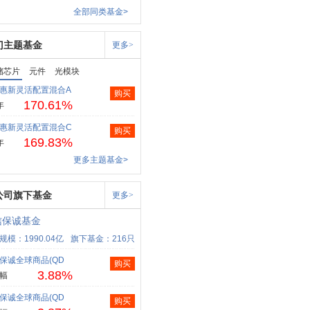
全部同类基金>
门主题基金
更多>
储芯片
元件
光模块
惠新灵活配置混合A
购买
170.61%
年
惠新灵活配置混合C
购买
169.83%
年
更多主题基金>
公司旗下基金
更多>
信保诚基金
规模：1990.04亿
旗下基金：216只
保诚全球商品(QD
购买
3.88%
幅
保诚全球商品(QD
购买