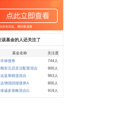
注该基金的人还关注了
基金名称
关注度
华丰禄债券
744人
元顺安元启灵活配置混合
900人
方达蓝筹精选混合
963人
方达增强回报债券A
800人
保诚多策略混合(L
919人