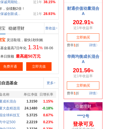
保诚周期轮...
近1年
38.15%
年，业绩翻2倍！
保诚创新成...
近1年
28.93%
期宝
稳健理财
查收益>
期宝
灵活取现，最快1秒到账
1.31
%
基金最高7日年化
08-06
最高超50万元
取单日限额
免费开通
立即充值
的自选基金
更多>
金名称
单位净值
日增长率
夏成长混合
1.3150
1.15%
夏大盘精选混
24.1480
-0.18%
国全球科技互
5.3725
0.67%
方中证500
2.2219
0.23%