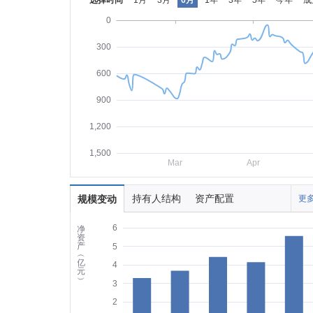
选择时间
1月
3月
6月
1年
3年
5年
今年
成
0
300
600
900
1,200
1,500
Mar
Apr
持有人结构
资产配置
规模变动
更多
6
净
资
产
5
︵
亿
4
元
︶
3
2