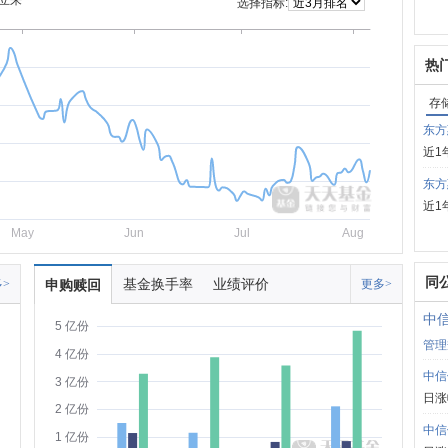
立来
选择指标:
热
存
东方
近1
东方
近1
May
Jun
Jul
Aug
同
基金换手率
业绩评价
>
申购赎回
更多>
中
5 亿份
管理
4 亿份
中信
3 亿份
日涨
2 亿份
中信
1 亿份