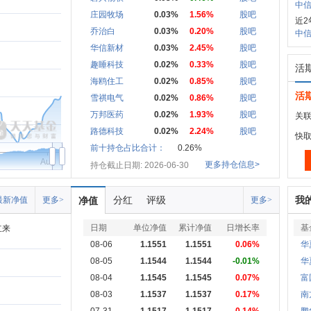
中信
庄园牧场
0.03%
1.56%
股吧
近2
乔治白
0.03%
0.20%
股吧
中信
华信新材
0.03%
2.45%
股吧
趣睡科技
0.02%
0.33%
股吧
活
海鸥住工
0.02%
0.85%
股吧
活
雪祺电气
0.02%
0.86%
股吧
万邦医药
0.02%
1.93%
股吧
关联
路德科技
0.02%
2.24%
股吧
快
前十持仓占比合计：
0.26%
Aug
更多持仓信息>
持仓截止日期: 2026-06-30
分红
评级
我
最新净值
更多>
净值
更多>
日期
单位净值
累计净值
日增长率
基
立来
08-06
1.1551
1.1551
0.06%
华
08-05
1.1544
1.1544
-0.01%
华
08-04
1.1545
1.1545
0.07%
富
08-03
1.1537
1.1537
0.17%
南