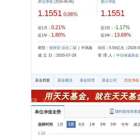
单位净值
(
2026-08-06)
累计净值
1.1551
1.1551
0.06%
0.21%
-1.17%
近1月：
近3月：
1.80%
13.69%
近1年：
近3年：
类型：
债券型-混合二级
| 中风险
规模
：5.56亿元（2026-0
成 立 日
：2020-07-29
管 理 人
：
中信保诚基金
基金档案
基金概况
基金经理
基金公司
历史净值
单位净值走势
随时随地查看
选择时间
1月
3月
6月
1年
3年
5年
今年
成
1.18