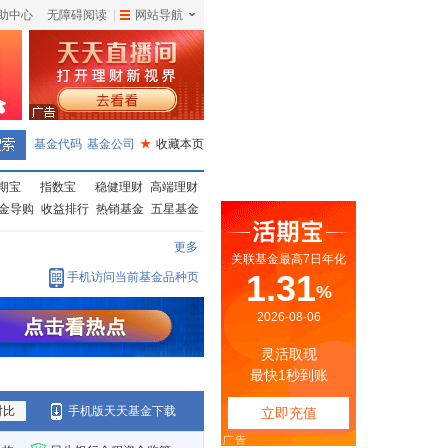
助中心
无障碍阅读
|
网站导航
|
基金代码
基金公司
★
收藏本页
期宝
指数宝
稳健理财
高端理财
金导购
收益排行
热销基金
五星基金
更多
手机访问当前基金品种页
对比
手机版天天基金下载