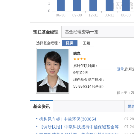
1
0
06-30
09-30
12-31
03-31
06-30
基金经理变动一览
现任基金经理
选择基金经理：
陈岚
王颖
陈岚
★★★★
累计任职时间：
登录
后,
6年又9天
现任基金资产规模：
55.88亿(14只基金)
截止至：202
基金资讯
更多
机构风向标 | 中兰环保(300854
07-28
【调研快报】中赋科技接待中信保诚基金等
07-24