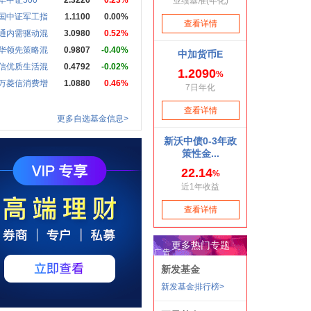
华中证500
2.3226
0.23%
国中证军工指
1.1100
0.00%
通内需驱动混
3.0980
0.52%
华领先策略混
0.9807
-0.40%
信优质生活混
0.4792
-0.02%
万菱信消费增
1.0880
0.46%
更多自选基金信息>