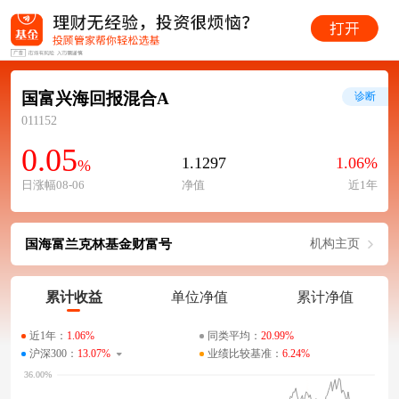
国富兴海回报混合A
诊断
011152
0.05
1.1297
1.06%
%
日涨幅08-06
净值
近1年
国海富兰克林基金财富号
机构主页
累计收益
单位净值
累计净值
近1年：
1.06%
同类平均：
20.99%
沪深300：
13.07%
业绩比较基准：
6.24%