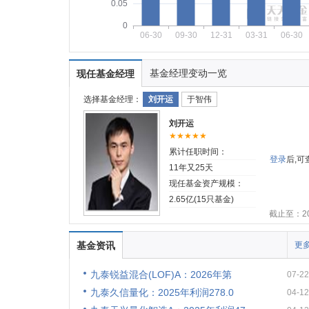
0.05
0
06-30
09-30
12-31
03-31
06-30
基金经理变动一览
现任基金经理
选择基金经理：
刘开运
于智伟
刘开运
★★★★★
累计任职时间：
登录
后,
11年又25天
现任基金资产规模：
2.65亿(15只基金)
截止至：202
基金资讯
更多
九泰锐益混合(LOF)A：2026年第
07-22
九泰久信量化：2025年利润278.0
04-12