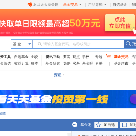
返回天天基金网
|
基金交易
|
产品导购
|
自选基金
|
帮
基 金
请输入基金代码、名称或简拼
资工具
自选基金
比较
资讯互动
要闻
观点
学校
专题
基金交易
活
金筛选
收益计算
账本
基金研究
策略
私募
基金吧
直播
基金超市
基
深证
：
策略
基金吧
加自选
加