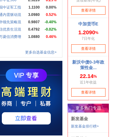
华中证500
2.3226
0.23%
国中证军工指
1.1100
0.00%
通内需驱动混
3.0980
0.52%
华领先策略混
0.9807
-0.40%
信优质生活混
0.4792
-0.02%
万菱信消费增
1.0880
0.46%
更多自选基金信息>