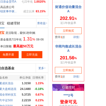
日添金货币A
七日年化
1.0020%
焦高品质公司
锐富事件驱...
成立以来
83.15%
期宝
稳健理财
查收益>
期宝
灵活取现，最快1秒到账
1.31
%
基金最高7日年化
08-06
最高超50万元
取单日限额
免费开通
立即充值
的自选基金
更多>
金名称
单位净值
日增长率
夏成长混合
1.3150
1.15%
夏大盘精选混
24.1480
-0.18%
国全球科技互
5.3725
0.67%
方中证500
2.2219
0.23%