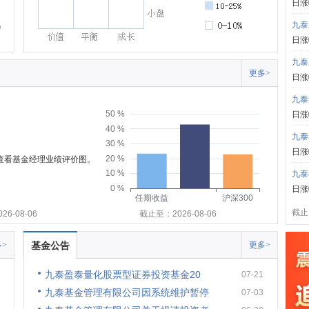
日涨
九泰
日涨
九泰
更多>
日涨
九泰
50 %
日涨
40 %
九泰
30 %
日涨
20 %
可查看基金经理业绩评价图。
10 %
九泰
0 %
日涨
任期收益
沪深300
截止:
6-08-06
截止至：2026-08-06
>
基金公告
更多>
九泰盈泰量化股票型证券投资基金20
07-21
九泰基金管理有限公司因系统维护暂停
07-03