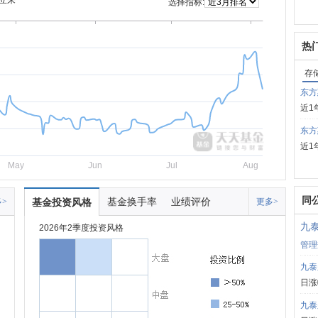
立来
选择指标:
热
存
东方
近1
东方
近1
May
Jun
Jul
Aug
同
基金换手率
业绩评价
>
基金投资风格
更多>
九
2026年2季度投资风格
管理
九泰
日涨
九泰