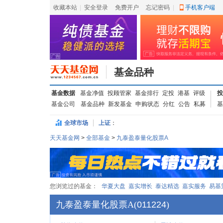
收藏本站
|
安全登录
|
免费开户
忘记密码
|
手机客户端
基金品种
基金数据
基金净值
投顾管家
基金排行
定投
港基
评级
投
基金公司
基金品种
新发基金
申购状态
分红
公告
私募
基
全球市场
上证
：
天天基金网
>
全部基金
>
九泰盈泰量化股票A
您浏览过的基金：
华夏大盘
嘉实增长
泰达精选
嘉实服务
易基
九泰盈泰量化股票A
(
011224
)