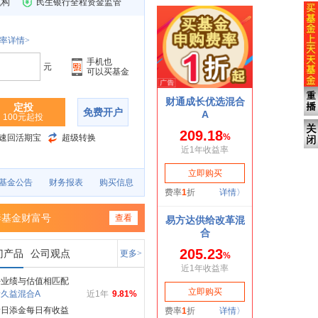
机构
民生银行全程资金监管
率详情>
手机也
元
可以买基金
定投
免费开户
100元起投
速回活期宝
超级转换
基金公告
财务报表
购买信息
泰基金财富号
查看
门产品
公司观点
更多>
持业绩与估值相匹配
久益混合A
近1年
9.81%
泰日添金每日有收益