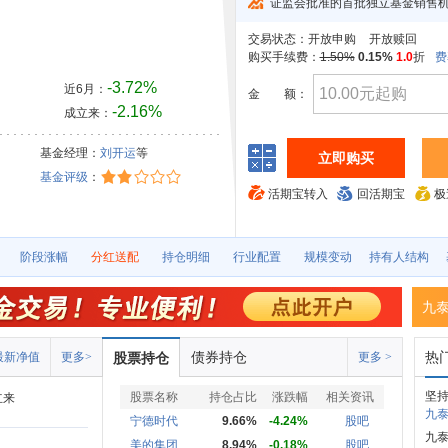
证监会批准的首批独立基金销售
交易状态：
开放申购
开放赎回
购买手续费：
1.50%
0.15%
1.0
折
费
-3.72%
近6月：
金
额：
-2.16%
成立来：
）
基金经理：
刘开运
等
立即购买
基金评级
：
活期宝转入
回活期宝
极
阶段涨幅
分红送配
持仓明细
行业配置
规模变动
持有人结构
九
债券持仓
热
最新净值
更多>
股票持仓
更多 >
坚
股票名称
持仓占比
涨跌幅
相关资讯
立来
九泰
宁德时代
9.66%
-4.24%
股吧
九
美的集团
8.94%
-0.18%
股吧