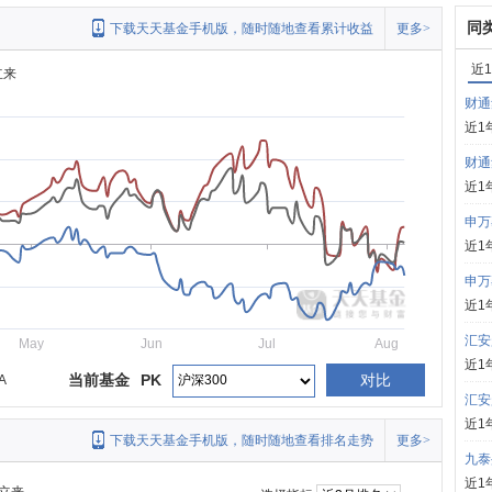
同
下载天天基金手机版，随时随地查看累计收益
更多>
近
立来
财通
近1
财通
近1
申万
近1
申万
近1
汇安
May
Jun
Jul
Aug
近1
当前基金
PK
对比
A
汇安
近1
下载天天基金手机版，随时随地查看排名走势
更多>
九泰
近1