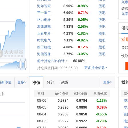
九泰
海尔智家
8.90%
-0.98%
股吧
聚
三一重工
6.99%
0.71%
股吧
九泰
格力电器
5.39%
-0.05%
股吧
海康威视
4.83%
-2.58%
股吧
活
正泰电器
4.23%
-1.82%
股吧
活
时代电气
4.11%
-0.82%
股吧
徐工机械
4.08%
0.12%
股吧
关联
海信视像
3.75%
-3.05%
股吧
快
前十持仓占比合计：
60.88%
Aug
更多持仓信息>
持仓截止日期: 2026-06-30
分红
评级
我
最新净值
更多>
净值
更多>
日期
单位净值
累计净值
日增长率
基
立来
08-06
0.9784
0.9784
-1.13%
华
08-05
0.9896
0.9896
0.39%
华
08-04
0.9858
0.9858
-0.65%
富
08-03
0.9922
0.9922
-0.28%
南