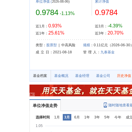
单位净值
(
2026-08-06)
累计净值
0.9784
0.9784
-1.13%
0.93%
-4.39%
近1月：
近3月：
25.61%
20.70%
近1年：
近3年：
类型：
股票型
| 中高风险
规模
：0.11亿元（2026-06-30
成 立 日
：2021-08-18
管 理 人
：
九泰基金
基金档案
基金概况
基金经理
基金公司
历史净值
单位净值走势
随时随地查看
选择时间
1月
3月
6月
1年
3年
5年
今年
成
1.05