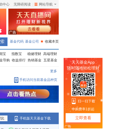
助中心
无障碍阅读
|
网站导航
|
基金代码
基金公司
★
收藏本页
期宝
指数宝
稳健理财
高端理财
金导购
收益排行
热销基金
五星基金
更多
手机访问当前基金品种页
对比
手机版天天基金下载