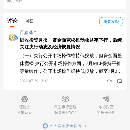
06月04日
讨论
问答
我要发帖
百嘉基金
固收投资月报丨资金面宽松推动收益率下行，后续
关注央行动态及经济恢复情况
（一）央行公开市场操作维持低投放，但资金面整
体宽松 央行公开市场操作方面，7月MLF保持平价
等量续作，公开市场操作维持低投放，截至7月28
日，7月央行净投放-4,330亿元，主要为月初回笼6
2022-07-29 13:13
月底跨季投放的资金。 图1：截至7月28日央行公
开市场操作（亿元） 来源：中国人民银行 资金面
整体宽松，7月1日至28日隔夜回购加权利率平均值
约1.29%，7天加权利率平均值约1.66%，受跨季影
响，月末7天加
天天基金安全保障