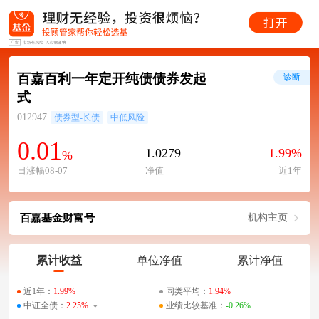
百嘉百利一年定开纯债债券发起
诊断
式
012947
债券型-长债
中低风险
0.01
1.0279
1.99%
%
日涨幅08-07
净值
近1年
百嘉基金财富号
机构主页
累计收益
单位净值
累计净值
近1年：
1.99%
同类平均：
1.94%
中证全债：
2.25%
业绩比较基准：
-0.26%