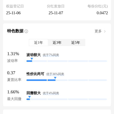
权益登记日
分红发放日
每份分红(元)
25-11-06
25-11-07
0.0472
特色数据
更多
近1年
近3年
近5年
1.31%
波动较大
优于7%同类
波动率
0.37
性价比尚可
优于36%同类
夏普比率
1.66%
回撤较大
优于4%同类
最大回撤