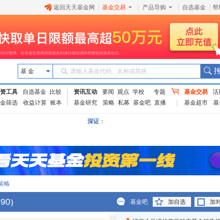
返回天天基金网
|
基金交易
|
产品导购
|
自选基金
|
帮
基 金
请输入基金代码、名称或简拼
资工具
自选基金
比较
资讯互动
要闻
观点
学校
专题
基金交易
活
金筛选
收益计算
账本
基金研究
策略
私募
基金吧
直播
基金超市
基
深证
：
策略
890
)
基金吧
加自选
加