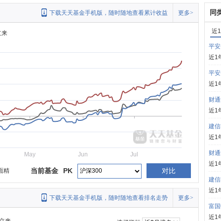
同
下载天天基金手机版，随时随地查看累计收益
更多>
近
立来
平安
近1
平安
近1
财通
近1
建信
近1
财通
May
Jun
Jul
近1
当前基金
PK
对比
面精
建信
近1
下载天天基金手机版，随时随地查看排名走势
更多>
富国
近1