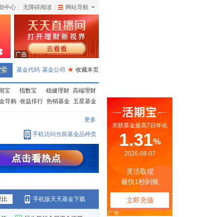
助中心
无障碍阅读
|
网站导航
|
基金代码
基金公司
★
收藏本页
期宝
指数宝
稳健理财
高端理财
金导购
收益排行
热销基金
五星基金
更多
手机访问当前基金品种页
对比
手机版天天基金下载