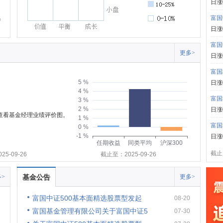
日涨
富国
日涨
富国
更多>
日涨
富国
5 %
日涨
4 %
富国
3 %
2 %
日涨
可查看基金经理业绩评价图。
1 %
富国
0 %
-1 %
日涨
任期收益
同类平均
沪深300
截止:
5-09-26
截止至：2025-09-26
>
基金公告
更多>
富国中证500基本面精选股票型发起
08-20
富国基金管理有限公司关于富国中证5
07-30