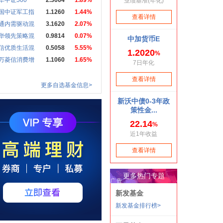
华中证500
2.3664
1.89%
国中证军工指
1.1260
1.44%
通内需驱动混
3.1620
2.07%
华领先策略混
0.9814
0.07%
信优质生活混
0.5058
5.55%
万菱信消费增
1.1060
1.65%
更多自选基金信息>