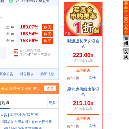
机构
民生银行全程资金监管
:
169.07%
近1年
购买
168.54%
近1年
购买
153.66%
近1年
购买
你也可以下载
手机APP开户买基金
基金公告
财务报表
购买信息
基金管理有限公司财...
查看
司观点
更多>
大赏 | 国庆&中秋“双节”倒...
消费品发布密集期！有什么投资机...
能，低碳时代的重要基础设施