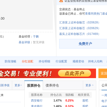
证监会批准的首批独立基金销售
交易状态：
基金终止
该基金已终止，你可
查看同类热门基金
30
汇添富上证科创板芯（020628）
汇添富上证科创板芯（020629）
嘉实上证科创板芯片（017469）
01）
基金经理：
于鹏
基金评级
：
暂无评级
免费开户
阶段涨幅
分红送配
持仓明细
行业配置
规模变动
持有人结构
富国
债券持仓
公
最新净值
更多>
股票持仓
更多 >
股票名称
持仓占比
涨跌幅
相关资讯
立来
一周
西安银行
1.47%
0.25%
股吧
电子
青农商行
1.46%
0.32%
股吧
储