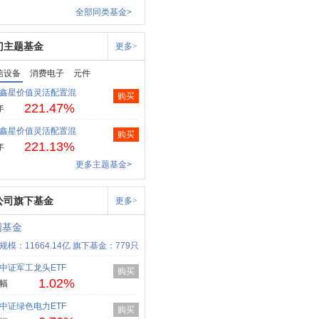
全部同类基金>
门主题基金
更多>
信设备
消费电子
元件
鑫星价值灵活配置混
购买
221.47%
年
鑫星价值灵活配置混
购买
221.13%
年
更多主题基金>
公司旗下基金
更多>
国基金
规模：11664.14亿
旗下基金：779只
中证军工龙头ETF
购买
1.02%
幅
中证绿色电力ETF
购买