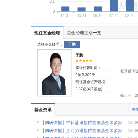
0.1
0
12-31
03-31
06-30
07-29
08-01
基金经理变动一览
现任基金经理
选择基金经理：
于鹏
于鹏
★★★★★
累计任职时间：
登录
后,
9年又309天
现任基金资产规模：
2.87亿(4只基金)
截止至：202
基金资讯
更多
【调研快报】中科蓝讯接待富国基金等多家
12-09
【调研快报】浙江力诺接待富国基金等多家
12-09