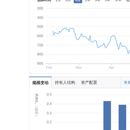
选择时间
1月
3月
6月
1年
3年
5年
今年
成
300
400
500
600
700
800
900
Feb
Mar
Apr
持有人结构
资产配置
规模变动
更多
0.5
净
资
产
0.4
︵
亿
元
0.3
︶
0.2