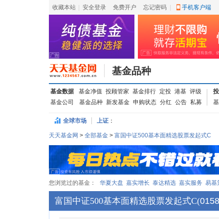
收藏本站
|
安全登录
|
免费开户
忘记密码
|
手机客户端
基金品种
基金数据
基金净值
投顾管家
基金排行
定投
港基
评级
投
基金公司
基金品种
新发基金
申购状态
分红
公告
私募
基
全球市场
上证
：
天天基金网
>
全部基金
>
富国中证500基本面精选股票发起式C
您浏览过的基金：
华夏大盘
嘉实增长
泰达精选
嘉实服务
易基
富国中证500基本面精选股票发起式C
(
015