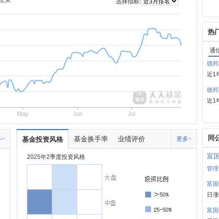
立来
选择指标:
热
通
德邦
近1
德邦
近1
May
Jun
Jul
同
基金换手率
业绩评价
>
基金投资风格
更多>
富
2025年2季度投资风格
管理
富国
日涨
富国