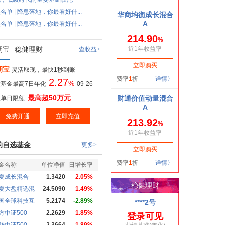
名单 | 降息落地，你最看好什...
名单 | 降息落地，你最看好什...
期宝
稳健理财
查收益>
期宝
灵活取现，最快1秒到账
2.27
%
基金最高7日年化
09-26
最高超50万元
取单日限额
免费开通
立即充值
的自选基金
更多>
金名称
单位净值
日增长率
夏成长混合
1.3420
2.05%
夏大盘精选混
24.5090
1.49%
国全球科技互
5.2174
-2.89%
方中证500
2.2629
1.85%