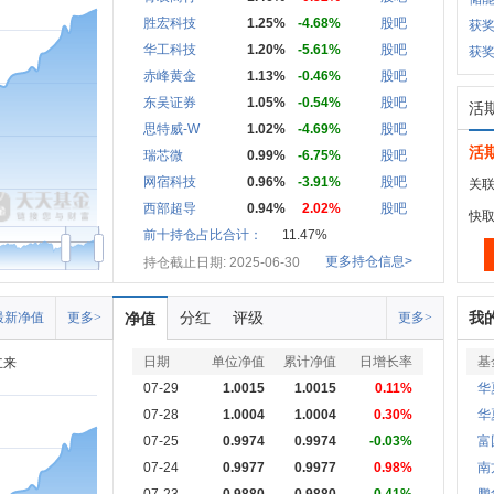
胜宏科技
1.25%
-4.68%
股吧
获奖
华工科技
1.20%
-5.61%
股吧
获奖
赤峰黄金
1.13%
-0.46%
股吧
东吴证券
1.05%
-0.54%
股吧
活
思特威-W
1.02%
-4.69%
股吧
活
瑞芯微
0.99%
-6.75%
股吧
网宿科技
0.96%
-3.91%
股吧
关联
西部超导
0.94%
2.02%
股吧
快
前十持仓占比合计：
11.47%
更多持仓信息>
持仓截止日期: 2025-06-30
分红
评级
我
最新净值
更多>
净值
更多>
日期
单位净值
累计净值
日增长率
基
立来
07-29
1.0015
1.0015
0.11%
华
07-28
1.0004
1.0004
0.30%
华
07-25
0.9974
0.9974
-0.03%
富
07-24
0.9977
0.9977
0.98%
南