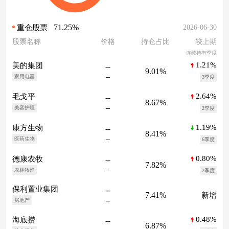
71.25%
2026-06-30
重仓股票
股票名称
价格
持仓占比
较上期
连续持有季度
1.21%
美的集团
--
9.01%
--
家用电器
3季度
2.64%
毛戈平
--
8.67%
--
美容护理
2季度
1.19%
康方生物
--
8.41%
--
医药生物
6季度
0.80%
德康农牧
--
7.82%
--
农林牧渔
2季度
保利置业集团
--
7.41%
新增
--
房地产
0.48%
海底捞
--
6.87%