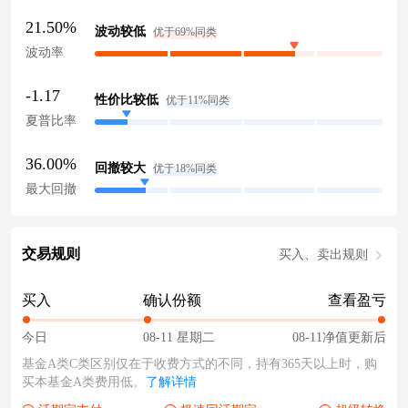
21.50%
波动较低
优于69%同类
波动率
-1.17
性价比较低
优于11%同类
夏普比率
36.00%
回撤较大
优于18%同类
最大回撤
交易规则
买入、卖出规则
买入
确认份额
查看盈亏
今日
08-11 星期二
08-11净值更新后
基金A类C类区别仅在于收费方式的不同，持有365天以上时，购
买本基金A类费用低。
了解详情