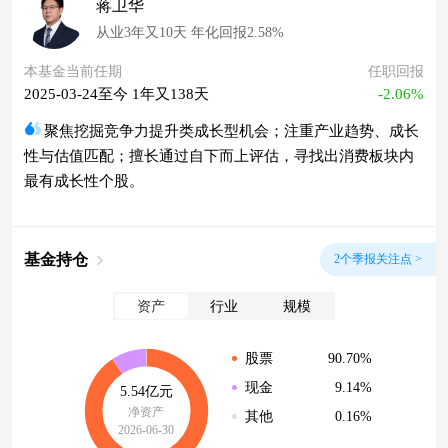
蒋卫华
从业3年又10天 年化回报2.58%
本基金当前任期
任职回报
2025-03-24至今 1年又138天
-2.06%
聚焦挖掘竞争力提升类成长型机会；注重产业趋势、成长
性与估值匹配；擅长通过自下而上评估，寻找出消费板块内
最有成长性个股。
基金持仓
2个季报关注点 >
资产
行业
规模
90.70%
股票
9.14%
现金
5.54亿元
净资产
0.16%
其他
2026-06-30