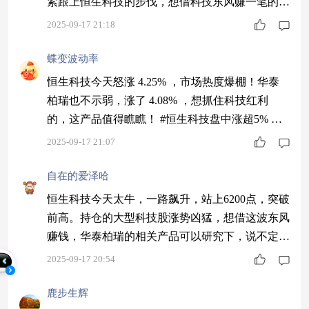
紧跟上恒生科技的步伐，想借科技东风赚一笔的，
真可以关注下！ #存储芯片掀涨价潮！投资机会几
2025-09-17 21:18
何？#
蝶变波动率
恒生科技今天怒涨 4.25% ，市场热度爆棚！华泰
柏瑞也不示弱，涨了 4.08% ，想抓住科技红利
的，这产品值得瞧瞧！ #恒生科技盘中涨超5% 港
股缘何疯狂？#
2025-09-17 21:07
自在的爱泽哈
恒生科技今天太牛，一路飙升，站上6200点，突破
前高。持仓的大型科技股涨势凶猛，想借这波东风
赚钱，华泰柏瑞的相关产品可以研究下，说不定能
助你一臂之力！#金价狂飙破3700！机构：5000美
2025-09-17 20:54
元#
鹿步生辉