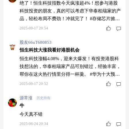
绝了！恒生科技指数今天疯涨超4%！想参与港股
科技投资的朋友，真的可以考虑下华泰柏瑞家的产
品，轻松布局不费劲！冲就完了！ #存储芯片掀涨
价潮！投资机会几何？#
2025-09-17 20:54
股友66uT680853
恒生科技大涨我看好港股机会
恒生科技涨幅4.08%，迎来大爆发！有投资港股科
技想法的，华泰柏瑞家产品可别错过，经验丰富，
帮你在这火热行情里分得一杯羹。 #华为十大预
测：算力将暴增10万倍# #机器人迎新催化：马斯
2025-09-17 20:52
克将开专题会# #金价狂飙破3700！机构：5000美
元#
源常涨
历史持有
牛
今天真不错
2025-06-24 20:34