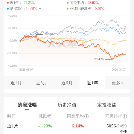
近1年：
-22.23%
同类平均：
23.62%
沪深300：
14.09%
业绩比较基准：
0.59%
10.16%
-29.49%
近1月
近3月
近6月
近1年
更多
阶段涨幅
历史净值
定投收益
时间
涨跌幅
同类平均
同类排行
近1周
-1.23%
6.14%
5056
/5499
不佳