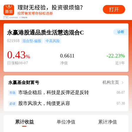
永赢港股通品质生活慧选混合C
诊断
021918
混合型-偏股
中高风险
0.43
0.6611
-22.23%
%
日涨幅08-07
净值
近1年
永赢基金财富号
机构主页
市场企稳后，科技是反弹还是反转
08-07
市场
股市风浪大，纯债更从容
07-30
必读
累计收益
单位净值
累计净值