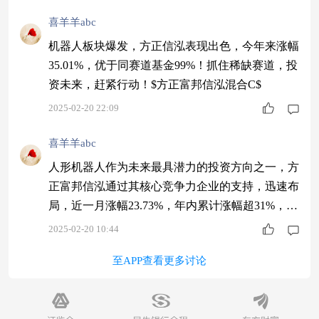
喜羊羊abc
机器人板块爆发，方正信泓表现出色，今年来涨幅
35.01%，优于同赛道基金99%！抓住稀缺赛道，投
资未来，赶紧行动！$方正富邦信泓混合C$
2025-02-20 22:09
喜羊羊abc
人形机器人作为未来最具潜力的投资方向之一，方
正富邦信泓通过其核心竞争力企业的支持，迅速布
局，近一月涨幅23.73%，年内累计涨幅超31%，前
景看好。$方正富邦信泓混合C$
2025-02-20 10:44
至APP查看更多讨论