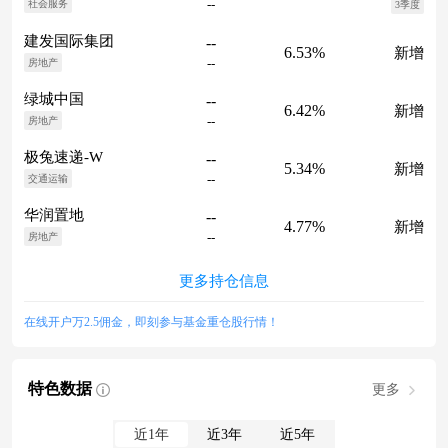
--
社会服务
3季度
建发国际集团
--
6.53%
新增
--
房地产
绿城中国
--
6.42%
新增
--
房地产
极兔速递-W
--
5.34%
新增
--
交通运输
华润置地
--
4.77%
新增
--
房地产
更多持仓信息
在线开户万2.5佣金，即刻参与基金重仓股行情！
特色数据
更多
近1年
近3年
近5年