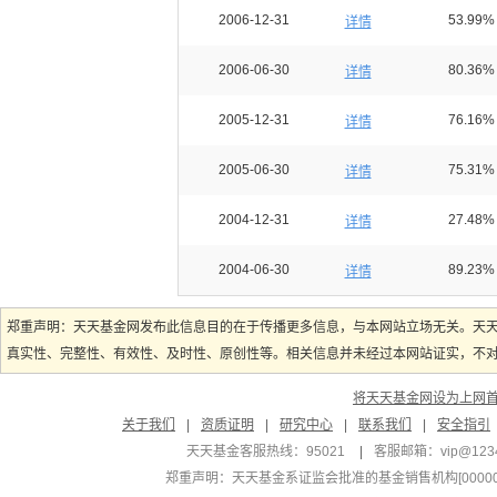
2006-12-31
53.99%
详情
2006-06-30
80.36%
详情
2005-12-31
76.16%
详情
2005-06-30
75.31%
详情
2004-12-31
27.48%
详情
2004-06-30
89.23%
详情
郑重声明：天天基金网发布此信息目的在于传播更多信息，与本网站立场无关。天
真实性、完整性、有效性、及时性、原创性等。相关信息并未经过本网站证实，不对您
将天天基金网设为上网
关于我们
|
资质证明
|
研究中心
|
联系我们
|
安全指引
天天基金客服热线：95021
|
客服邮箱：
vip@123
郑重声明：
天天基金系证监会批准的基金销售机构[000000