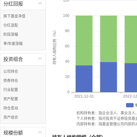
120
分红回报

100
旗下基金净值
分红送配
持有人结构比例（%）
80
阶段涨幅
季/年度涨幅
60
投资组合

40
公司持仓
20
债券持仓
行业配置
0
2021-12-31
2022-12
资产配置
持仓变动
机构持有者：指企业法人、事业法人
资产组合
个人持有者：指可投资于证券投资基
内部持有者：指基金管理公司内部的
规模份额
