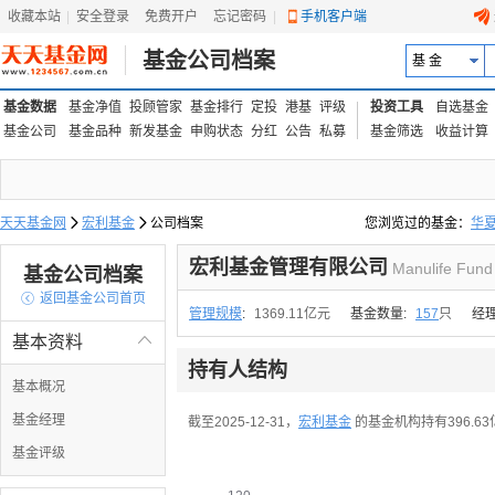
收藏本站
|
安全登录
|
免费开户
忘记密码
|
手机客户端
基金公司档案
基 金
基金数据
基金净值
投顾管家
基金排行
定投
港基
评级
投资工具
自选基金
基金公司
基金品种
新发基金
申购状态
分红
公告
私募
基金筛选
收益计算
天天基金网

宏利基金

公司档案
您浏览过的基金：
华
易方达上证中盘ETF联接
宏利基金管理有限公司
Manulife Fund
基金公司档案

返回基金公司首页
管理规模
:
1369.11亿元
基金数量:
157
只
经
基本资料

持有人结构
基本概况
基金经理
截至2025-12-31，
宏利基金
的基金机构持有396.63
基金评级