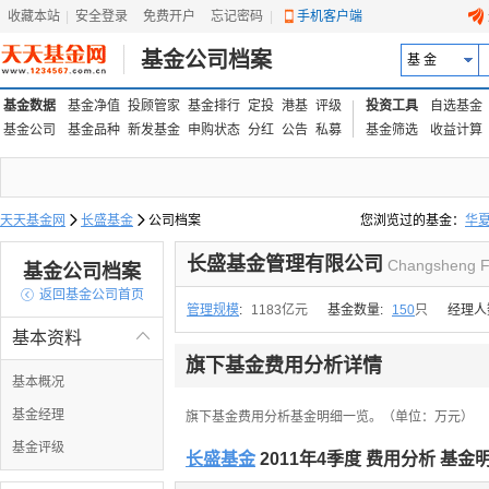
收藏本站
|
安全登录
|
免费开户
忘记密码
|
手机客户端
基金公司档案
基 金
基金数据
基金净值
投顾管家
基金排行
定投
港基
评级
投资工具
自选基金
基金公司
基金品种
新发基金
申购状态
分红
公告
私募
基金筛选
收益计算
天天基金网

长盛基金

公司档案
您浏览过的基金：
华
易方达上证中盘ETF联接
长盛基金管理有限公司
Changsheng F
基金公司档案

返回基金公司首页
管理规模
:
1183亿元
基金数量:
150
只
经理人
基本资料

旗下基金费用分析详情
基本概况
基金经理
旗下基金费用分析基金明细一览。（单位：万元）
基金评级
长盛基金
2011年4季度 费用分析 基金明