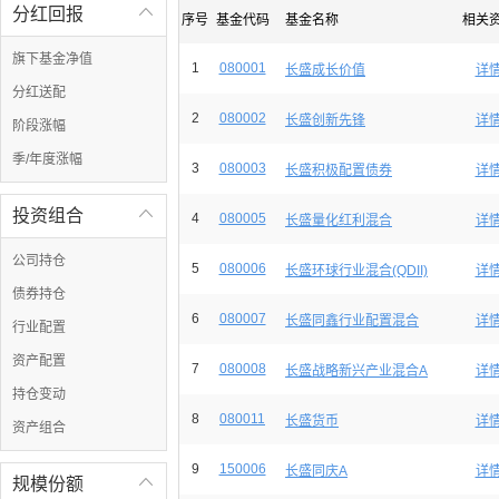
分红回报

序号
基金代码
基金名称
相关
旗下基金净值
1
080001
长盛成长价值
详
分红送配
2
080002
长盛创新先锋
详
阶段涨幅
季/年度涨幅
3
080003
长盛积极配置债券
详
投资组合

4
080005
长盛量化红利混合
详
公司持仓
5
080006
长盛环球行业混合(QDII)
详
债券持仓
6
080007
长盛同鑫行业配置混合
详
行业配置
资产配置
7
080008
长盛战略新兴产业混合A
详
持仓变动
8
080011
长盛货币
详
资产组合
9
150006
长盛同庆A
详
规模份额
