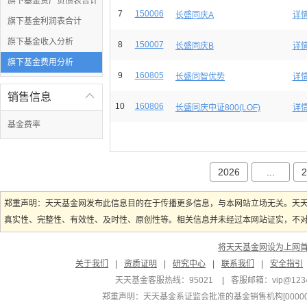
旗下基金资产负债表合计
7
150006
长盛同庆A
详
旗下基金利润表合计
旗下基金收入分析
8
150007
长盛同庆B
详
旗下基金费用分析
9
160805
长盛同智优势
详
销售信息

10
160806
长盛同庆中证800(LOF)
详
基金费率
2026
...
2
郑重声明：天天基金网发布此信息目的在于传播更多信息，与本网站立场无关。天
真实性、完整性、有效性、及时性、原创性等。相关信息并未经过本网站证实，不对您
将天天基金网设为上网
关于我们
|
资质证明
|
研究中心
|
联系我们
|
安全指引
天天基金客服热线：95021
|
客服邮箱：
vip@123
郑重声明：
天天基金系证监会批准的基金销售机构[000000