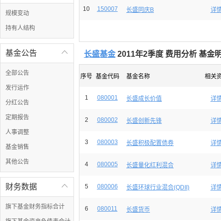
10
150007
长盛同庆B
详
规模变动
持有人结构
基金公告

长盛基金
2011年2季度 费用分析 基金明
全部公告
序号
基金代码
基金名称
相关
发行运作
1
080001
长盛成长价值
详
分红公告
定期报告
2
080002
长盛创新先锋
详
人事调整
3
080003
长盛积极配置债券
详
基金销售
其他公告
4
080005
长盛量化红利混合
详
财务数据

5
080006
长盛环球行业混合(QDII)
详
旗下基金财务指标合计
6
080011
长盛货币
详