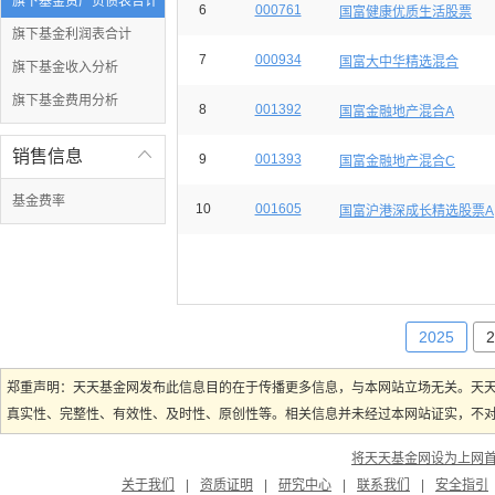
旗下基金资产负债表合计
6
000761
国富健康优质生活股票
旗下基金利润表合计
7
000934
国富大中华精选混合
旗下基金收入分析
旗下基金费用分析
8
001392
国富金融地产混合A
销售信息

9
001393
国富金融地产混合C
基金费率
10
001605
国富沪港深成长精选股票A
2025
2
郑重声明：天天基金网发布此信息目的在于传播更多信息，与本网站立场无关。天
真实性、完整性、有效性、及时性、原创性等。相关信息并未经过本网站证实，不对您
将天天基金网设为上网
关于我们
|
资质证明
|
研究中心
|
联系我们
|
安全指引