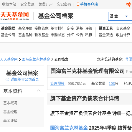
收藏本站
|
安全登录
|
免费开户
忘记密码
|
手机客户端
基金公司档案
基 金
基金数据
基金净值
投顾管家
基金排行
定投
港基
评级
投资工具
自选基金
基金公司
基金品种
新发基金
申购状态
分红
公告
私募
基金筛选
收益计算
天天基金网

国海富兰克林基金

公司档案
您浏览过的基金：
华
易方达上证中盘ETF联接
国海富兰克林基金管理有限公司
Fra
基金公司档案

返回基金公司首页
管理规模
:
958.78亿元
基金数量:
103
只
经理
基本资料

旗下基金资产负债表合计详情
基本概况
基金经理
旗下基金资产负债表合计基金明细一览
基金评级
国海富兰克林基金
2025年4季度 结