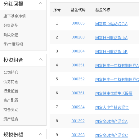
分红回报

序号
基金代码
基金名称
旗下基金净值
1
000065
国富焦点驱动混合A
分红送配
阶段涨幅
2
000203
国富日日收益货币A
季/年度涨幅
3
000204
国富日日收益货币B
投资组合

4
000351
国富恒丰一年持有期债券A
公司持仓
5
000352
国富恒丰一年持有期债券C
债券持仓
行业配置
6
000761
国富健康优质生活股票
资产配置
7
000934
国富大中华精选混合
持仓变动
资产组合
8
001392
国富金融地产混合A
规模份额

9
001393
国富金融地产混合C