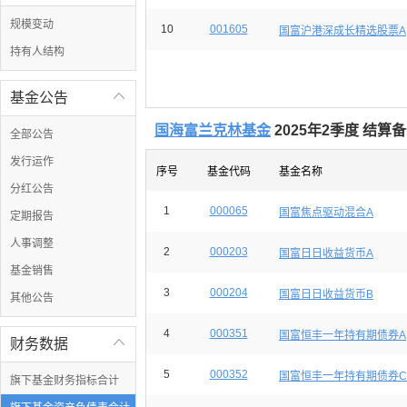
规模变动
10
001605
国富沪港深成长精选股票A
持有人结构
基金公告

国海富兰克林基金
2025年2季度 结
全部公告
发行运作
序号
基金代码
基金名称
分红公告
1
000065
国富焦点驱动混合A
定期报告
人事调整
2
000203
国富日日收益货币A
基金销售
3
000204
国富日日收益货币B
其他公告
4
000351
国富恒丰一年持有期债券A
财务数据

5
000352
国富恒丰一年持有期债券C
旗下基金财务指标合计