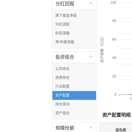
100
分红回报

旗下基金净值
80
分红送配
阶段涨幅
资产规模（亿元）
60
季/年度涨幅
投资组合

40
公司持仓
20
债券持仓
行业配置
0
资产配置
2
持仓变动
资产组合
资产配置明细
规模份额

报告期