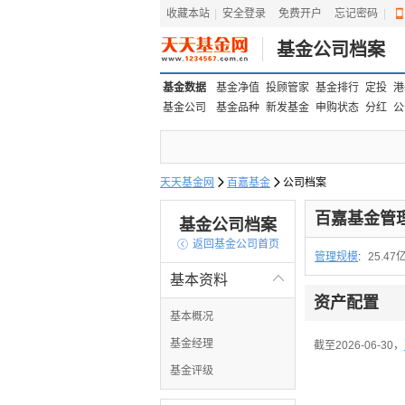
收藏本站
|
安全登录
|
免费开户
忘记密码
|
基金公司档案
基金数据
基金净值
投顾管家
基金排行
定投
港
基金公司
基金品种
新发基金
申购状态
分红
公
天天基金网

百嘉基金

公司档案
百嘉基金管
基金公司档案

返回基金公司首页
管理规模
:
25.47
基本资料

资产配置
基本概况
基金经理
截至2026-06-30，
基金评级