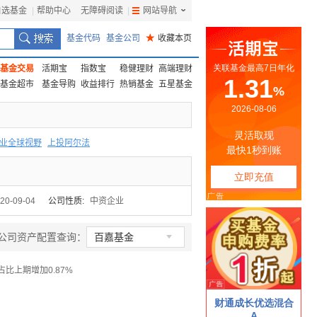
自选基金
|
帮助中心
无障碍阅读
|
网站导航
|
基金代码
基金公司
★
收藏本页
基金交易
活期宝
指数宝
稳健理财
高端理财
基金超市
基金导购
收益排行
热销基金
五星基金
业全球视野
上投阿尔法
F
上投优势
信诚蓝筹
20-09-04
公司性质:
中资企业

公司资产配置查询：
百嘉基金
占比上期增加0.87%