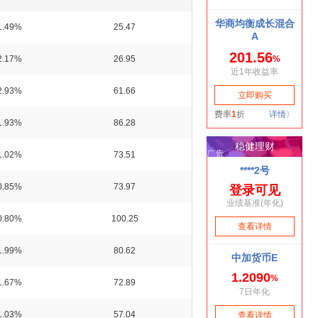
1.49%
25.47
2.17%
26.95
2.93%
61.66
1.93%
86.28
1.02%
73.51
0.85%
73.97
0.80%
100.25
1.99%
80.62
1.67%
72.89
1.03%
57.04