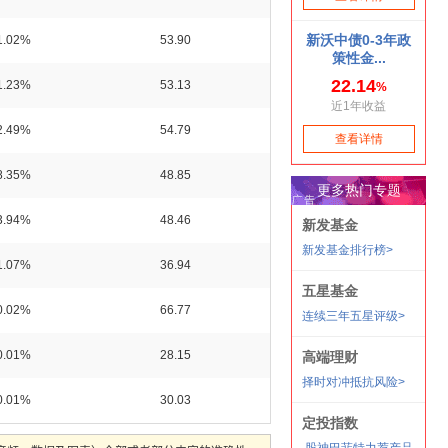
1.02%
53.90
1.23%
53.13
2.49%
54.79
8.35%
48.85
3.94%
48.46
1.07%
36.94
0.02%
66.77
0.01%
28.15
0.01%
30.03