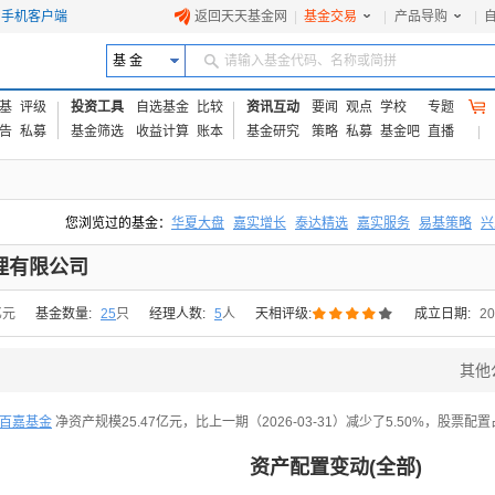
手机客户端
返回天天基金网
|
基金交易
|
产品导购
|
基 金
请输入基金代码、名称或简拼
基
评级
投资工具
自选基金
比较
资讯互动
要闻
观点
学校
专题
告
私募
基金筛选
收益计算
账本
基金研究
策略
私募
基金吧
直播
您浏览过的基金：
华夏大盘
嘉实增长
泰达精选
嘉实服务
易基策略
兴
易方达上证中盘ETF联接A
交银成长
添富优势
华安宏利
上证180价值ET
理有限公司





亿元
基金数量:
25
只
经理人数:
5
人
天相评级:
成立日期:
20
其他
百嘉基金
净资产规模25.47亿元，比上一期（2026-03-31）减少了5.50%，股票配置
资产配置变动(全部)