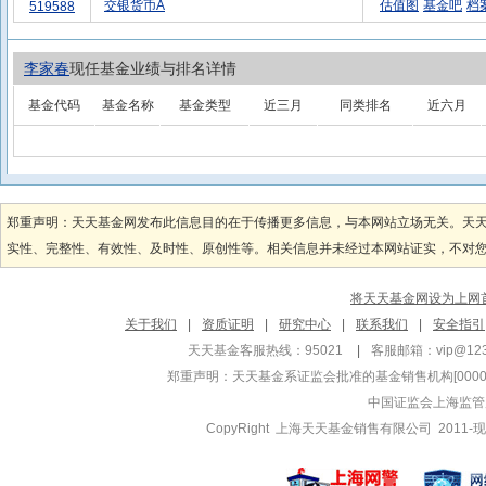
交银货币A
估值图
基金吧
档
519588
李家春
现任基金业绩与排名详情
基金代码
基金名称
基金类型
近三月
同类排名
近六月
郑重声明：天天基金网发布此信息目的在于传播更多信息，与本网站立场无关。天
实性、完整性、有效性、及时性、原创性等。相关信息并未经过本网站证实，不对您构
将天天基金网设为上网
关于我们
|
资质证明
|
研究中心
|
联系我们
|
安全指引
天天基金客服热线：95021
|
客服邮箱：
vip@12
郑重声明：
天天基金系证监会批准的基金销售机构[000000
中国证监会上海监管
CopyRight 上海天天基金销售有限公司 2011-现