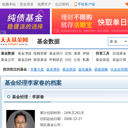
收藏本站
|
安全登录
|
免费开户
忘记密码
|
手机客户端
基金数据
基 金
基金数据
基金净值
投顾管家
基金排行
定投
港基
评级
投资工具
自选基金
基金公司
基金品种
新发基金
申购状态
分红
公告
私募
基金筛选
收益计算
您浏览过的基金：
华夏大盘
嘉实增长
泰达精选
嘉实服务
易基策略
兴业全球视
基金经理李家春的档案
基金经理：李家春
累计任职时间：
16年又261天
任职起始日期：
2006-12-27
现任基金公司：