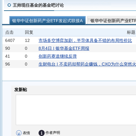
王帅现任基金的基金吧讨论
银华中证创新药产业ETF发起式联接A
银华中证创新药产业ET
通信ETF银华
基建ETF银华
光伏ETF银华
沪港深500E
点击
回复
标题
银华中证国新央企科技引领ETF联接A
银华中证国新央企科技引
6407
12
市场多空博弈加剧，半导体具备不错的布局性价比
银华中证A50ETF联接A
银华中证A50ETF联接I
上证180E
90
0
8月4日 | 银华基金ETF周报
41
0
创新药赛道继续反弹
银华上证180ETF发起式联接A
现金流ETF银华
银华国证自
96
0
生财电台 | 不卖药却帮药企赚钱，CXO为什么突然
银华中证全指证券公司ETF发起式联接C
银华中证全指证券公司
银华标普港股通低波红利ETF联接C