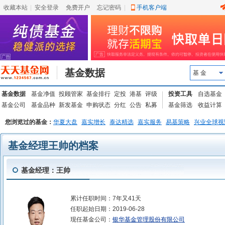
收藏本站
|
安全登录
|
免费开户
忘记密码
|
手机客户端
基金数据
基 金
基金数据
基金净值
投顾管家
基金排行
定投
港基
评级
投资工具
自选基金
基金公司
基金品种
新发基金
申购状态
分红
公告
私募
基金筛选
收益计算
您浏览过的基金：
华夏大盘
嘉实增长
泰达精选
嘉实服务
易基策略
兴业全球视
基金经理王帅的档案
基金经理：王帅
累计任职时间：
7年又41天
任职起始日期：
2019-06-28
现任基金公司：
银华基金管理股份有限公司