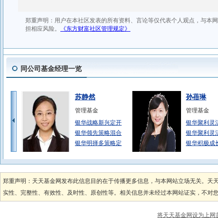
同公司基金经理一览
苏静然
孙蓓琳
管理基金
管理基金
银华战略新兴定开
银华聚利灵
银华领先策略混合
银华聚利灵
银华明择多策略定
银华积极成
周书
周大鹏
管理基金
管理基金
郑重声明：天天基金网发布此信息目的在于传播更多信息，与本网站立场无关。天
银华瑞和灵活配置
央企ETF银
实性、完整性、有效性、及时性、原创性等。相关信息并未经过本网站证实，不对您构
银华智能建造股票
MSCI中国E
银华瑞和灵活配置
将天天基金网设为上网