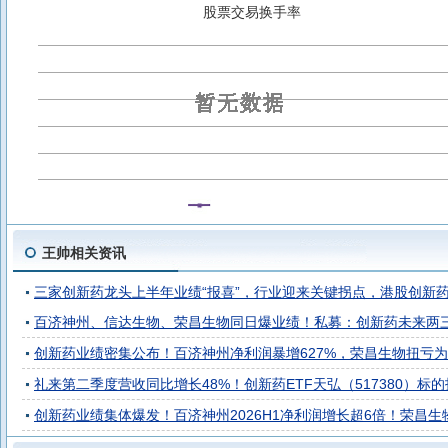
银华中证全指证券公司ETF发起式联接C
银华国证自由现金流E
股票交易换手率
银华上证180ETF发起式联接C
银华上证180ETF发起式联接I
银华中证A50ETF联接C
银华中证A50ETF联接A
A50ETF
银华中证国新央企科技引领ETF联接A
央企科技ETF银华
沪
银华中证创新药产业ETF发起式联接A
双创50ETF银华
基建
创新药ETF银华
通信ETF银华
银行ETF银华
王帅相关资讯
三家创新药龙头上半年业绩“报喜”，行业迎来关键拐点，港股创新药ETF博时
百济神州、信达生物、荣昌生物同日爆业绩！私募：创新药未来两三
创新药业绩密集公布！百济神州净利润暴增627%，荣昌生物扭亏为盈
礼来第二季度营收同比增长48%！创新药ETF天弘（517380）标
创新药业绩集体爆发！百济神州2026H1净利润增长超6倍！荣昌生物