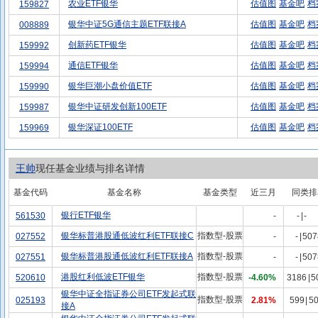
农业ETF银华
估值图
基金吧
档
159827
银华中证5G通信主题ETF联接A
估值图
基金吧
档
008889
创新药ETF银华
估值图
基金吧
档
159992
通信ETF银华
估值图
基金吧
档
159994
银华巨潮小盘价值ETF
估值图
基金吧
档
159990
银华中证研发创新100ETF
估值图
基金吧
档
159987
银华深证100ETF
估值图
基金吧
档
159969
王帅
现任基金业绩与排名详情
基金代码
基金名称
基金类型
近三月
同类排
银行ETF银华
561530
-
-
|
-
银华标普港股通低波红利ETF联接C
指数型-股票
027552
-
-
|
507
银华标普港股通低波红利ETF联接A
指数型-股票
027551
-
-
|
507
港股红利低波ETF银华
指数型-股票
520610
-4.60%
3186
|
5
银华中证全指证券公司ETF发起式联
指数型-股票
025193
2.81%
599
|
5
接A