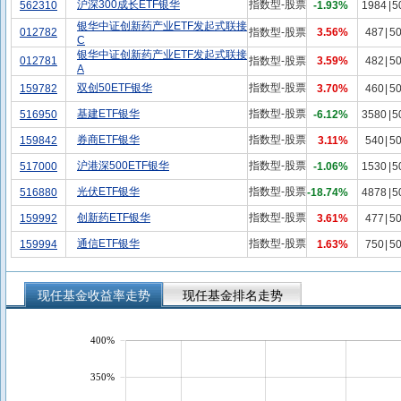
沪深300成长ETF银华
指数型-股票
562310
-1.93%
1984
|
5
银华中证创新药产业ETF发起式联接
012782
指数型-股票
3.56%
487
|
5
C
银华中证创新药产业ETF发起式联接
012781
指数型-股票
3.59%
482
|
5
A
双创50ETF银华
指数型-股票
159782
3.70%
460
|
5
基建ETF银华
指数型-股票
516950
-6.12%
3580
|
5
券商ETF银华
指数型-股票
159842
3.11%
540
|
5
沪港深500ETF银华
指数型-股票
517000
-1.06%
1530
|
5
光伏ETF银华
指数型-股票
516880
-18.74%
4878
|
5
创新药ETF银华
指数型-股票
159992
3.61%
477
|
5
通信ETF银华
指数型-股票
159994
1.63%
750
|
5
现任基金收益率走势
现任基金排名走势
400%
350%