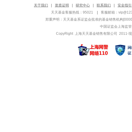
赵旭东
马君
关于我们
|
资质证明
|
研究中心
|
联系我们
|
安全指引
管理基金
管理基金
天天基金客服热线：95021
|
客服邮箱：
vip@12
银华稳晟39个月
银华医疗健
郑重声明：
天天基金系证监会批准的基金销售机构[000000
银华中债1-3年
银华医疗健
中国证监会上海监管
银华中债1-3年
银华中证5G
CopyRight 上海天天基金销售有限公司 2011-现
贾鹏
唐能
管理基金
管理基金
银华多元视野灵活
银华体育文
银华多元机遇混合
银华农业产
银华远兴一年持有
银华瑞泰灵
王浩
赵慧
管理基金
管理基金
银华高端制造业混
银华添益定
银华互联网主题灵
银华添益定
银华阿尔法混合
银华信用四
王斌
熊侃
管理基金
管理基金
银华嘉选平衡混合
银华尊尚稳