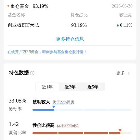
93.19%
2026-06-30
重仓基金
基金名称
持仓占比
较上期
93.19%
创业板ETF天弘
0.11%
更多持仓信息
在线开户万2.5佣金，即刻参与基金重仓股行情！
特色数据
更多
近1年
近3年
近5年
33.05%
波动较大
优于22%同类
波动率
1.42
性价比很高
优于87%同类
夏普比率