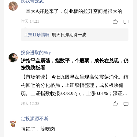
扶我青云志
一旦大A好起来了，创业板的拉升空间是很大的
昨天 14:23
且投且珍惜啊
:
明天反弹期待一波
投资进取的Sky
沪指平盘震荡，指数平，个股弱，成长在兑现，仍
按跷跷板看
【市场解读】 今日A股早盘呈现高位震荡消化、结
构回吐的分化格局，上证窄幅整理，成长板块偏
弱。上证指数收报3878.92点，上涨0.01%；深证成
指收报14070.78点，下跌0.52%；创业板指收报351
昨天 12:38
1.47点，下跌0.67%；科创50收报1690.91点，下跌
0.16%；北证50收报1115.17点，下跌0.38%。早盘
定投源源不断
成交额达到17645.1亿元（含北证50），较昨日同
拉红了，等吃肉
期放量626亿元（+