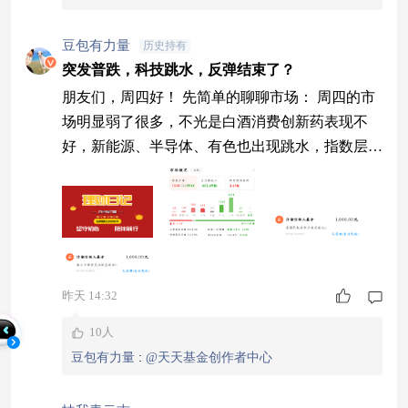
豆包有力量
历史持有
突发普跌，科技跳水，反弹结束了？
朋友们，周四好！ 先简单的聊聊市场： 周四的市
场明显弱了很多，不光是白酒消费创新药表现不
好，新能源、半导体、有色也出现跳水，指数层面
来看，上证指数上冲后明显回落，创业板指和深市
午后也翻绿了，技术面来看，日线层面虽有向好，
但已经来到周线中轨附近，短期承压，需要看洗筹
之后能否继续突破。 资金层面来看，短线获利资
金明显出逃，主力午后持续流出超450亿元，导致
个股层跌多涨少，一度超4000只个股下跌，不过
昨天 14:32
10人
豆包有力量
:
@天天基金创作者中心