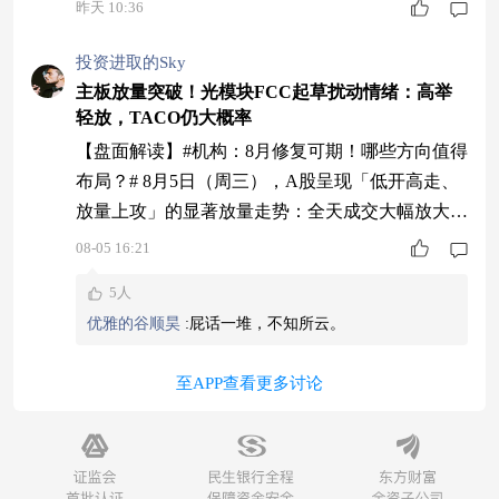
昨天 10:36
投资进取的Sky
主板放量突破！光模块FCC起草扰动情绪：高举
轻放，TACO仍大概率
【盘面解读】#机构：8月修复可期！哪些方向值得
布局？# 8月5日（周三），A股呈现「低开高走、
放量上攻」的显著放量走势：全天成交大幅放大，
跷跷板依旧——沪指+1.47% 收报3878.43点 明显走
08-05 16:21
强，深证+1.86%、创业板+1.32% 跟涨，科创50+4.
5人
78% 领涨，北证50+2.37% 同步走强。受霍尔木兹
优雅的谷顺昊
:
屁话一堆，不知所云。
开峡预期与海外走强带动，存储芯片全天强势。上
证开于3815.12点（落在第一支撑中段
至APP查看更多讨论