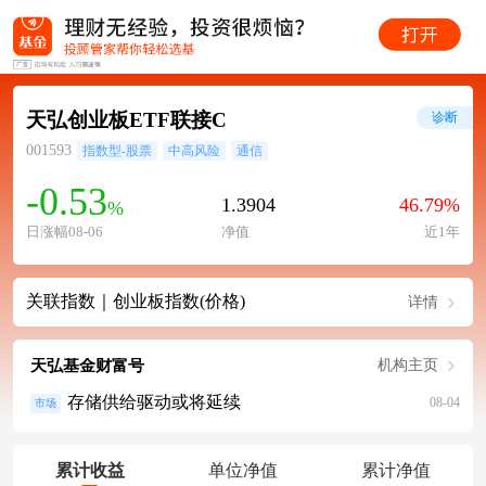
天弘创业板ETF联接C
诊断
001593
指数型-股票
中高风险
通信
-0.53
1.3904
46.79%
%
日涨幅08-06
净值
近1年
关联指数｜创业板指数(价格)
详情
天弘基金财富号
机构主页
存储供给驱动或将延续
08-04
市场
累计收益
单位净值
累计净值