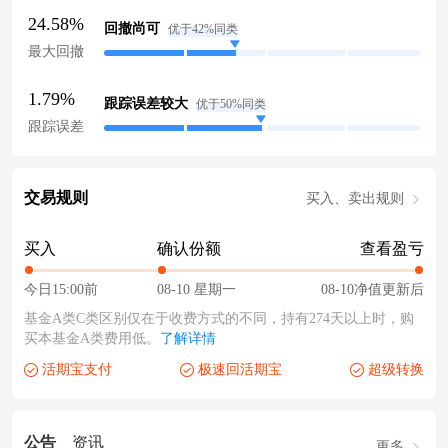
24.58%
回撤尚可
优于42%同类
最大回撤
1.79%
跟踪误差较大
优于50%同类
跟踪误差
交易规则
买入、卖出规则
买入
确认份额
查看盈亏
今日15:00前
08-10 星期一
08-10净值更新后
基金A类C类区别仅在于收费方式的不同，持有274天以上时，购
买本基金A类费用低。
了解详情
活期宝支付
极速回活期宝
超级转换
公告
资讯
更多