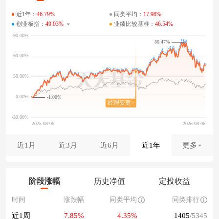
近1年：
46.79%
同类平均：
17.98%
创业板指：
49.03%
业绩比较基准：
46.54%
80.47%
-1.00%
近1月
近3月
近6月
近1年
更多
阶段涨幅
历史净值
定投收益
时间
涨跌幅
同类平均
同类排行
近1周
7.85%
4.35%
1405
/5345