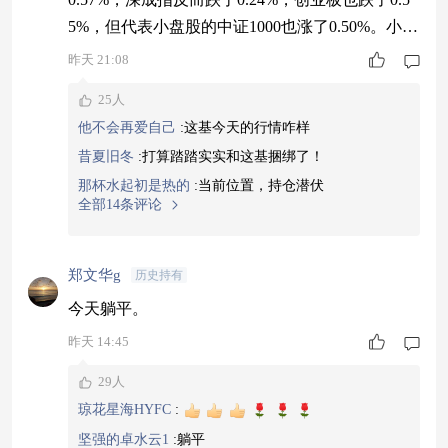
5%，但代表小盘股的中证1000也涨了0.50%。小盘
风格明显强于大盘，资金正在从大票往小票切换。
昨天 21:08
$中银中证1000指数增强C$就是跟踪中证1000的，
25人
基金量化模型还能在这个基础上持续捕捉超额。今
他不会再爱自己
:
这基今天的行情咋样
年以来超额已经干了将近10个点，2024、2025连续
昔夏旧冬
:
打算踏踏实实和这基捆绑了！
两年超额都超10%，全市场只有三只能做到。小盘
那杯水起初是热的
:
当前位置，持仓潜伏
行情
全部14条评论
郑文华g
历史持有
今天躺平。
昨天 14:45
29人
琼花星海HYFC
:
坚强的卓水云1
:
躺平