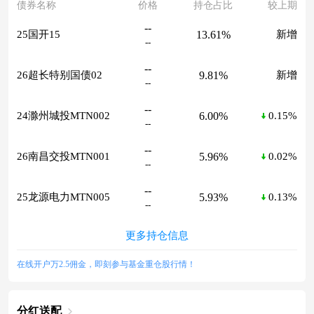
债券名称
价格
持仓占比
较上期
--
13.61%
25国开15
新增
--
--
9.81%
26超长特别国债02
新增
--
--
6.00%
24滁州城投MTN002
0.15%
--
--
5.96%
26南昌交投MTN001
0.02%
--
--
5.93%
25龙源电力MTN005
0.13%
--
更多持仓信息
在线开户万2.5佣金，即刻参与基金重仓股行情！
分红送配