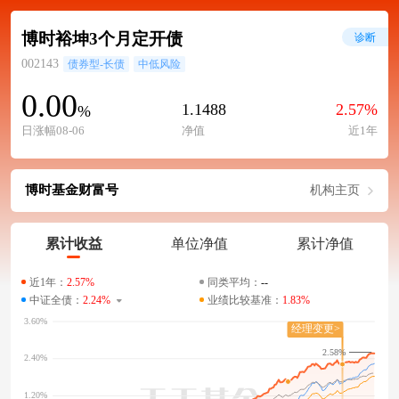
博时裕坤3个月定开债
诊断
002143
债券型-长债
中低风险
0.00
1.1488
2.57%
%
日涨幅08-06
净值
近1年
博时基金财富号
机构主页
累计收益
单位净值
累计净值
近1年：
2.57%
同类平均：
--
中证全债：
2.24%
业绩比较基准：
1.83%
2.58%