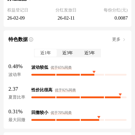
权益登记日
分红发放日
每份分红(元)
26-02-09
26-02-11
0.0087
特色数据
更多
近1年
近3年
近5年
0.48%
波动较低
优于65%同类
波动率
2.37
性价比很高
优于92%同类
夏普比率
0.31%
回撤较小
优于70%同类
最大回撤