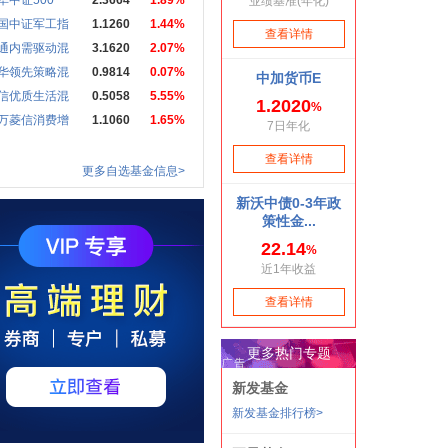
华中证500
2.3664
1.89%
国中证军工指
1.1260
1.44%
通内需驱动混
3.1620
2.07%
华领先策略混
0.9814
0.07%
信优质生活混
0.5058
5.55%
万菱信消费增
1.1060
1.65%
更多自选基金信息>