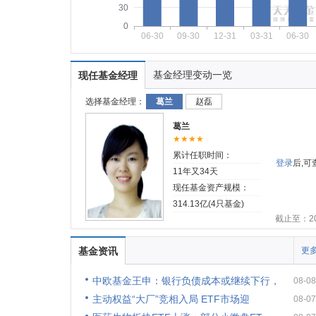
30
0
06-30
09-30
12-31
03-31
06-30
基金经理变动一览
现任基金经理
选择基金经理：
葛兰
赵磊
葛兰
★★★★
累计任职时间：
登录
后,
11年又34天
现任基金资产规模：
314.13亿(4只基金)
截止至：202
基金资讯
更多
中欧基金王申：银行负债成本或继续下行，
08-08
主动权益“大厂”竞相入局 ETF市场迎
08-07