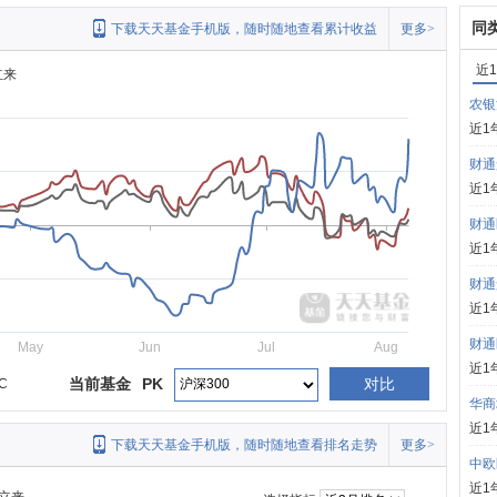
同
下载天天基金手机版，随时随地查看累计收益
更多>
近
立来
农银
近1
财通
近1
财通
近1
财通
近1
财通
May
Jun
Jul
Aug
近1
当前基金
PK
对比
C
华商
近1
下载天天基金手机版，随时随地查看排名走势
更多>
中欧
近1