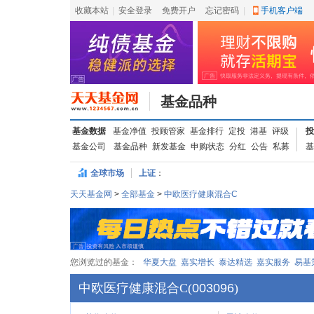
收藏本站
|
安全登录
|
免费开户
忘记密码
|
手机客户端
基金品种
基金数据
基金净值
投顾管家
基金排行
定投
港基
评级
投
基金公司
基金品种
新发基金
申购状态
分红
公告
私募
基
全球市场
上证
：
天天基金网
>
全部基金
>
中欧医疗健康混合C
您浏览过的基金：
华夏大盘
嘉实增长
泰达精选
嘉实服务
易基
中欧医疗健康混合C
(
003096
)