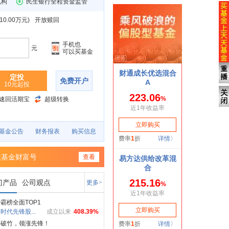
机构
民生银行全程资金监管
0.00万元
)
开放赎回
手机也
元
可以买基金
定投
免费开户
10元起投
速回活期宝
超级转换
基金公告
财务报表
购买信息
欧基金财富号
查看
门产品
公司观点
更多>
霸榜全面TOP1
时代先锋股...
成立以来
408.39%
如破竹，领涨先锋！