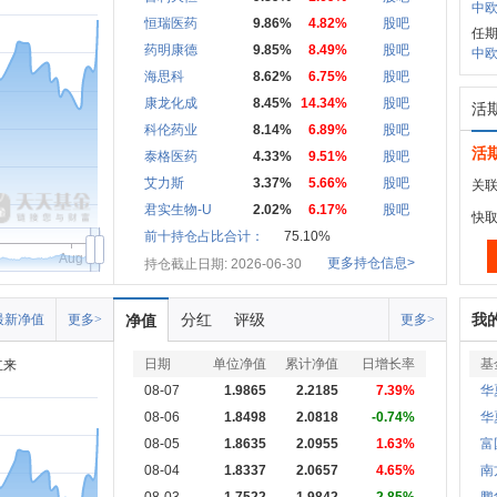
中欧
恒瑞医药
9.86%
4.82%
股吧
任
药明康德
9.85%
8.49%
股吧
中欧
海思科
8.62%
6.75%
股吧
康龙化成
8.45%
14.34%
股吧
活
科伦药业
8.14%
6.89%
股吧
活
泰格医药
4.33%
9.51%
股吧
艾力斯
3.37%
5.66%
股吧
关联
君实生物-U
2.02%
6.17%
股吧
快
前十持仓占比合计：
75.10%
Aug
更多持仓信息>
持仓截止日期: 2026-06-30
分红
评级
我
最新净值
更多>
净值
更多>
日期
单位净值
累计净值
日增长率
基
立来
08-07
1.9865
2.2185
7.39%
华
08-06
1.8498
2.0818
-0.74%
华
08-05
1.8635
2.0955
1.63%
富
08-04
1.8337
2.0657
4.65%
南