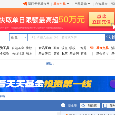
返回天天基金网
|
基金交易
|
产品导购
|
自选基金
|
帮
基 金
请输入基金代码、名称或简拼
资工具
自选基金
比较
资讯互动
要闻
观点
学校
专题
基金交易
活
金筛选
收益计算
账本
基金研究
策略
私募
基金吧
直播
基金超市
基
深证
：
策略
基金吧
加自选
加