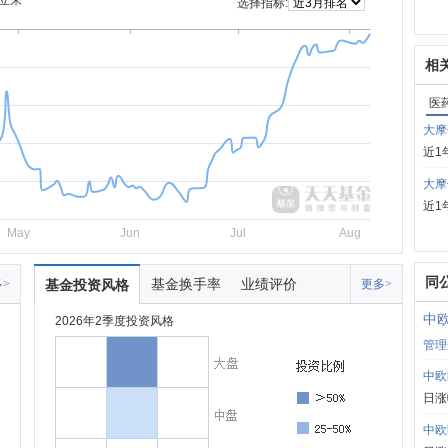
立来
选择指标:
相
医
大摩
近1
大摩
近1
May
Jun
Jul
Aug
同
基金换手率
业绩评价
>
基金投资风格
更多>
中
2026年2季度投资风格
管理
中欧
日涨
中欧