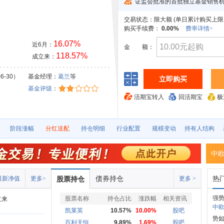
证监会批准的首批独立基金销售
交易状态：
限大额 (
单日累计购买上限1
购买手续费：
0.00%
费率详情>
16.07%
近6月：
金
额：
118.57%
成立来：
6-30）
基金经理：
葛兰
等
立即购买
基金评级
：
活期宝转入
回活期宝
极
阶段涨幅
分红送配
持仓明细
行业配置
规模变动
持有人结构
中
债券持仓
热
最新净值
更多>
股票持仓
更多 >
强势
股票名称
持仓占比
涨跌幅
相关资讯
立来
中欧
凯莱英
10.57%
10.00%
股吧
势
百利天恒
9.89%
1.69%
股吧