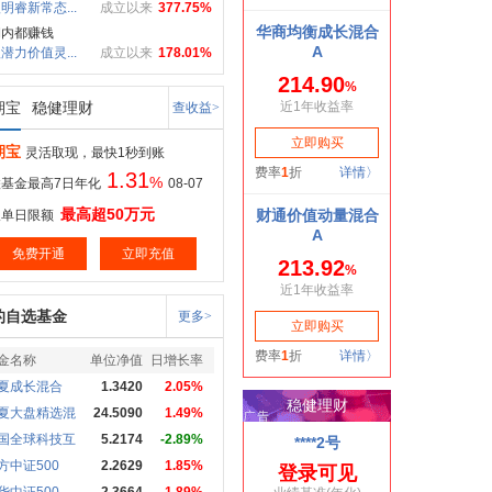
明睿新常态...
成立以来
377.75%
期内都赚钱
潜力价值灵...
成立以来
178.01%
期宝
稳健理财
查收益>
期宝
灵活取现，最快1秒到账
1.31
%
基金最高7日年化
08-07
最高超50万元
取单日限额
免费开通
立即充值
的自选基金
更多>
金名称
单位净值
日增长率
夏成长混合
1.3420
2.05%
夏大盘精选混
24.5090
1.49%
国全球科技互
5.2174
-2.89%
方中证500
2.2629
1.85%