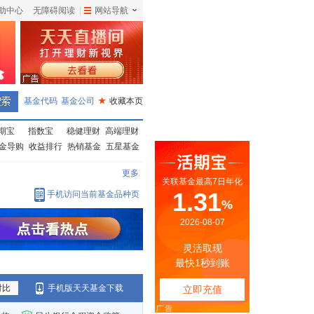
助中心
无障碍阅读
|
网站导航
|
基金代码
基金公司
★
收藏本页
期宝
指数宝
稳健理财
高端理财
金导购
收益排行
热销基金
五星基金
更多
手机访问当前基金品种页
对比
手机版天天基金下载