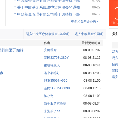
中欧基金管理有限公司关于调整旗下部
07-01
关于中欧基金系统维护暂停服务的通知
06-29
中欧基金管理有限公司关于调整旗下部
06-19
更多相关基金公告>
关
进入中欧医疗健康混合C基金吧
进入中欧基金公司吧
作者
最新更新时间
银行白酒开始掉
安娜理财
08-09 01:07
易
基民33798c380Y
08-08 21:16
易
招商
揚帆等風人
08-08 16:41
景
点
这个名称好
08-08 12:03
诺安
股友35097iv620
08-08 11:50
基民5G515G8090
08-08 11:15
！
陈小财
08-08 11:03
新手股票实验室
08-08 08:34
来泡茶了aa
08-08 08:07