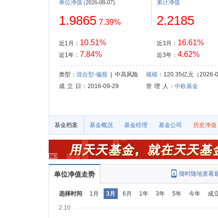
单位净值
(
2026-08-07)
累计净值
1.9865
2.2185
7.39%
10.51%
16.61%
近1月：
近3月：
7.84%
4.62%
近1年：
近3年：
类型：
混合型-偏股
| 中高风险
规模
：120.35亿元（2026-0
成 立 日
：2016-09-29
管 理 人
：
中欧基金
基金档案
基金概况
基金经理
基金公司
历史净值
单位净值走势
随时随地查看
选择时间
1月
3月
6月
1年
3年
5年
今年
成
2.10