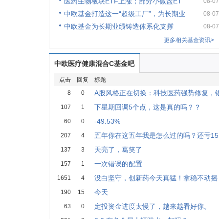
医药生物板块ETF上涨；部分小微盘ET
08-07
中欧基金打造这一“超级工厂”，为长期业
08-07
中欧基金为长期业绩铸造体系化支撑
08-07
更多相关基金资讯>
中欧医疗健康混合C基金吧
点击
回复
标题
A股风格正在切换：科技医药强势修复，
8
0
下星期回调5个点，这是真的吗？？
107
1
-49.53%
60
0
五年你在这五年我是怎么过的吗？还亏15
207
4
天亮了，葛笑了
137
3
一次错误的配置
157
1
没白坚守，创新药今天真猛！拿稳不动摇
1651
4
今天
190
15
定投资金进度太慢了，越来越看好你。
63
0