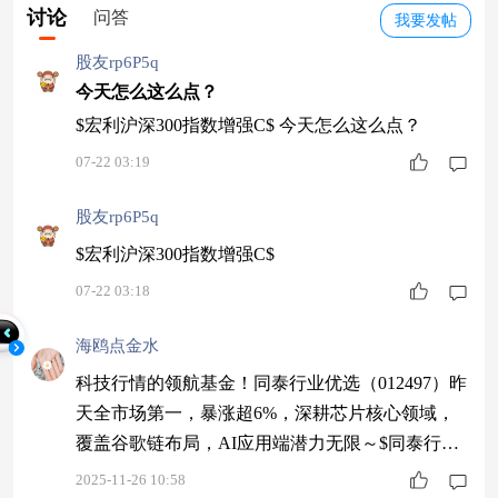
讨论
问答
我要发帖
股友rp6P5q
今天怎么这么点？
$宏利沪深300指数增强C$ 今天怎么这么点？
07-22 03:19
股友rp6P5q
$宏利沪深300指数增强C$
07-22 03:18
海鸥点金水
科技行情的领航基金！同泰行业优选（012497）昨
天全市场第一，暴涨超6%，深耕芯片核心领域，
覆盖谷歌链布局，AI应用端潜力无限～$同泰行业
优选股票C$ #3800点的A股值得加仓吗？#
2025-11-26 10:58