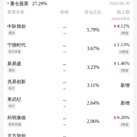
27.29%
2026-06-30
重仓股票
股票名称
价格
持仓占比
较上期
连续持有季度
4.12%
中际旭创
--
5.79%
--
通信
3季度
1.13%
宁德时代
--
3.67%
--
电力设备
19季度
1.46%
新易盛
--
3.23%
--
通信
3季度
兆易创新
--
3.11%
新增
--
电子
寒武纪
--
2.64%
新增
--
电子
0.20%
药明康德
--
2.06%
--
医药生物
4季度
北方华创
--