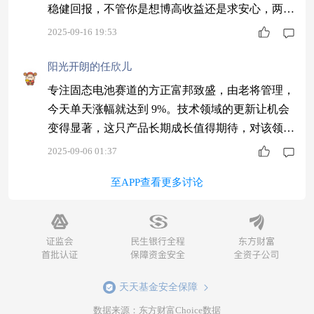
稳健回报，不管你是想博高收益还是求安心，两只
方正机器人都能满足，搭配着投不用怕市场切换，
2025-09-16 19:53
理财也能很灵活！ $方正富邦信泓混合C$ 估值+2.3
8%， $汇添富中证电池主题ETF发起式联接C$ 估
阳光开朗的任欣儿
值+0.99%， $农银中证新华社民族品牌指数$ 估值
专注固态电池赛道的方正富邦致盛，由老将管理，
+0.09%。
今天单天涨幅就达到 9%。技术领域的更新让机会
变得显著，这只产品长期成长值得期待，对该领域
看好的可以多留意它的动态。
2025-09-06 01:37
至APP查看更多讨论
天天基金安全保障
数据来源：东方财富Choice数据