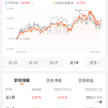
沪深300：
14.09%
业绩比较基准：
12.52%
28.13%
-0.13%
近1月
近3月
近6月
近1年
更多
阶段涨幅
历史净值
定投收益
时间
涨跌幅
同类平均
同类排行
近1周
3.47%
4.11%
2912
/5390
一般