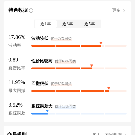
特色数据
更多
近1年
近3年
近5年
17.86%
波动较低
优于73%同类
波动率
0.89
性价比较高
优于63%同类
夏普比率
11.95%
回撤很低
优于80%同类
最大回撤
3.52%
跟踪误差大
优于17%同类
跟踪误差
交易规则
买入、卖出规则