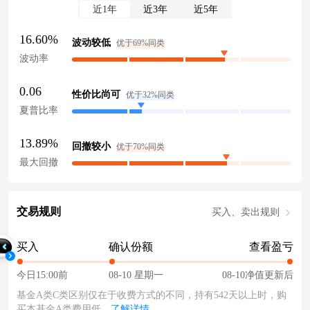
近1年
近3年
近5年
16.60%
波动较低
优于69%同类
波动率
0.06
性价比尚可
优于32%同类
夏普比率
13.89%
回撤较小
优于70%同类
最大回撤
交易规则
买入、卖出规则
买入
确认份额
查看盈亏
今日15:00前
08-10 星期一
08-10净值更新后
基金A类C类区别仅在于收费方式的不同，持有542天以上时，购
买本基金A类费用低。
了解详情