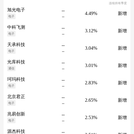
连续持有季度
旭光电子
--
4.49%
新增
--
电子
中科飞测
--
3.12%
新增
--
电子
天承科技
--
3.04%
新增
--
电子
光库科技
--
3.01%
新增
--
通信
珂玛科技
--
2.83%
新增
--
电子
北京君正
--
2.65%
新增
--
电子
兆易创新
--
2.53%
新增
--
电子
源杰科技
--