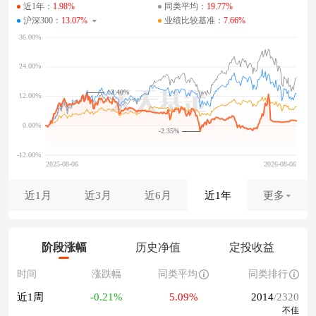
近1年：
1.98%
同类平均：
19.77%
沪深300：
13.07%
业绩比较基准：
7.66%
13.40%
-2.35%
近1月
近3月
近6月
近1年
更多
阶段涨幅
历史净值
定投收益
时间
涨跌幅
同类平均
同类排行
近1周
-0.21%
5.09%
2014
/2320
不佳