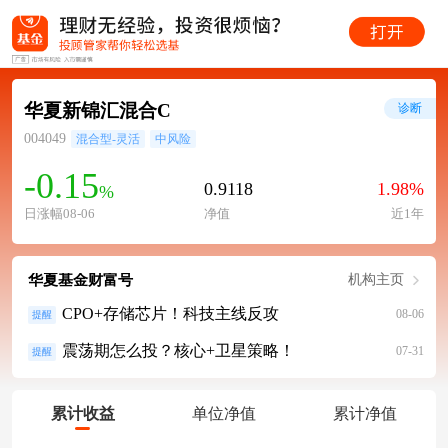
华夏新锦汇混合C
诊断
004049
混合型-灵活
中风险
-0.15
0.9118
1.98%
%
日涨幅08-06
净值
近1年
华夏基金财富号
机构主页
CPO+存储芯片！科技主线反攻
08-06
提醒
震荡期怎么投？核心+卫星策略！
07-31
提醒
累计收益
单位净值
累计净值