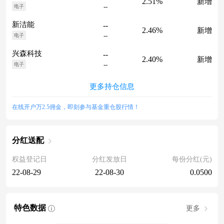
2.51%
新增
--
电子
新洁能
--
2.46%
新增
--
电子
兴森科技
--
2.40%
新增
--
电子
更多持仓信息
在线开户万2.5佣金，即刻参与基金重仓股行情！
分红送配
权益登记日
分红发放日
每份分红(元)
22-08-29
22-08-30
0.0500
特色数据
更多