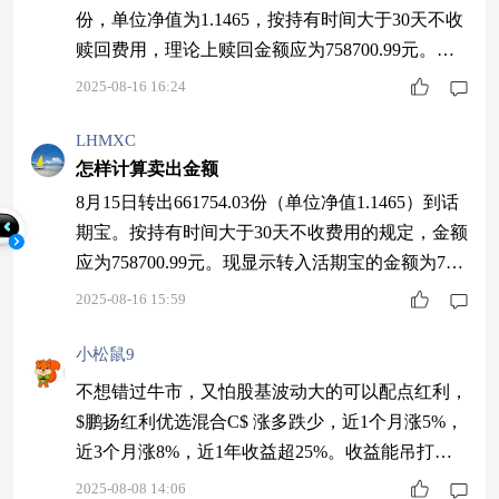
份，单位净值为1.1465，按持有时间大于30天不收
赎回费用，理论上赎回金额应为758700.99元。实
际到账金额与预期不符，可能是由于净值波动或其
2025-08-16 16:24
他费用导致。建议您核实交易记录，或联系天天基
金人工客服95021获取详细信息。 本内容由小助理
LHMXC
怎样计算卖出金额
生成，点击头像查看更多精彩内容。 免责声明：
本内容由AI生成。 针对AI生成的内容，不代表天
8月15日转出661754.03份（单位净值1.1465）到话
天基金的立场、态
期宝。按持有时间大于30天不收费用的规定，金额
应为758700.99元。现显示转入活期宝的金额为751
246.03元，尚差7456元。请问这是怎么回事？
2025-08-16 15:59
小松鼠9
不想错过牛市，又怕股基波动大的可以配点红利，
$鹏扬红利优选混合C$ 涨多跌少，近1个月涨5%，
近3个月涨8%，近1年收益超25%。收益能吊打一
水债基了，波动比股基小很多，怕波动的可以定投
2025-08-08 14:06