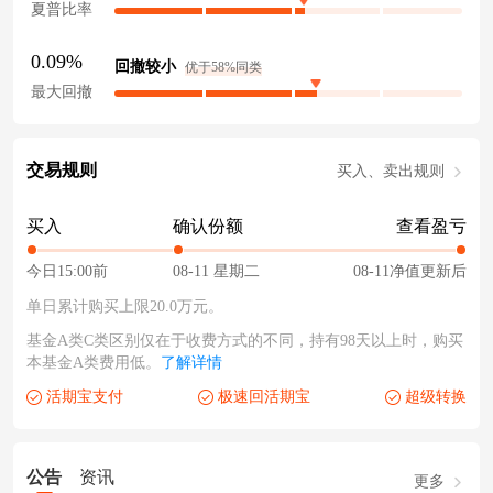
夏普比率
0.09%
回撤较小
优于58%同类
最大回撤
交易规则
买入、卖出规则
买入
确认份额
查看盈亏
今日15:00前
08-11 星期二
08-11净值更新后
单日累计购买上限20.0万元。
基金A类C类区别仅在于收费方式的不同，持有98天以上时，购买
本基金A类费用低。
了解详情
活期宝支付
极速回活期宝
超级转换
公告
资讯
更多