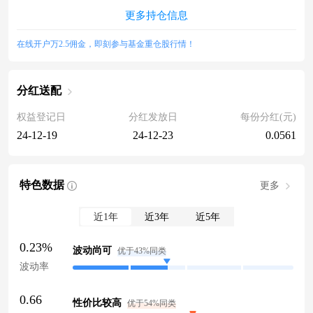
更多持仓信息
在线开户万2.5佣金，即刻参与基金重仓股行情！
分红送配
权益登记日
分红发放日
每份分红(元)
24-12-19
24-12-23
0.0561
特色数据
更多
近1年
近3年
近5年
0.23%
波动尚可
优于43%同类
波动率
0.66
性价比较高
优于54%同类