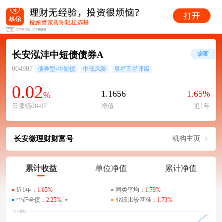
长安泓沣中短债债券A
诊断
004907
债券型-中短债
中低风险
晨星五星评级
0.02
1.1656
1.65%
%
日涨幅08-07
净值
近1年
长安微理财财富号
机构主页
累计收益
单位净值
累计净值
近1年：
1.65%
同类平均：
1.79%
中证全债：
2.25%
业绩比较基准：
1.73%