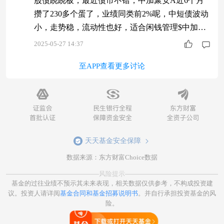
股债跷跷板，最近债市不错，中加聚安A近6个月
攒了230多个蛋了，业绩同类前2%呢，中短债波动
小，走势稳，流动性也好，适合闲钱管理$中加聚
安60天滚动持有中短债发起式A$
2025-05-27 14:37
至APP查看更多讨论
天天基金安全保障
数据来源：东方财富Choice数据
风险提示
基金的过往业绩不预示其未来表现，相关数据仅供参考，不构成投资建
议。投资人请详阅
基金合同和基金招募说明书
。并自行承担投资基金的风
险。
打开天天基金