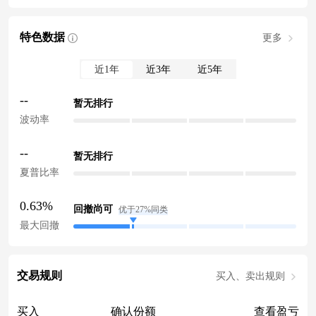
特色数据
更多
近1年
近3年
近5年
--
暂无排行
波动率
--
暂无排行
夏普比率
0.63%
回撤尚可
优于27%同类
最大回撤
交易规则
买入、卖出规则
买入
确认份额
查看盈亏