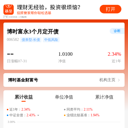
博时富永3个月定开债
诊断
006582
债券型-长债
中低风险
--
1.0100
2.34%
日涨幅07-31
净值
近1年
博时基金财富号
机构主页
累计收益
单位净值
累计净值
近1年：
2.34%
同类平均：
2.11%
中证全债：
2.43%
业绩比较基准：
1.94%