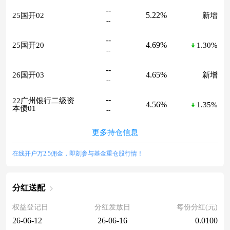
--
5.22%
25国开02
新增
--
--
4.69%
25国开20
1.30%
--
--
4.65%
26国开03
新增
--
--
22广州银行二级资
4.56%
1.35%
本债01
--
更多持仓信息
在线开户万2.5佣金，即刻参与基金重仓股行情！
分红送配
权益登记日
分红发放日
每份分红(元)
26-06-12
26-06-16
0.0100