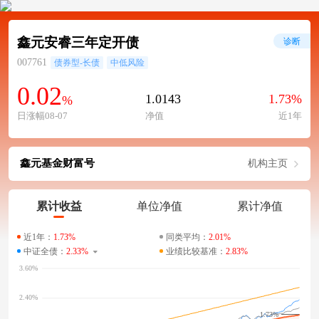
鑫元安睿三年定开债
诊断
007761
债券型-长债
中低风险
0.02
1.0143
1.73%
%
日涨幅08-07
净值
近1年
鑫元基金财富号
机构主页
累计收益
单位净值
累计净值
近1年：
1.73%
同类平均：
2.01%
中证全债：
2.33%
业绩比较基准：
2.83%
1.73%