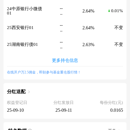
--
24中原银行小微债
2.64%
0.01%
01
--
--
2.64%
25西安银行01
不变
--
--
2.63%
25湖南银行债01
不变
--
更多持仓信息
在线开户万2.5佣金，即刻参与基金重仓股行情！
分红送配
权益登记日
分红发放日
每份分红(元)
25-09-10
25-09-11
0.0165