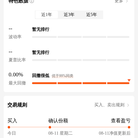
特色数据
更多
近1年
近3年
近5年
--
暂无排行
波动率
--
暂无排行
夏普比率
0.00%
回撤很低
优于99%同类
最大回撤
交易规则
买入、卖出规则
买入
确认份额
查看盈亏
今日
08-11 星期二
08-11净值更新后