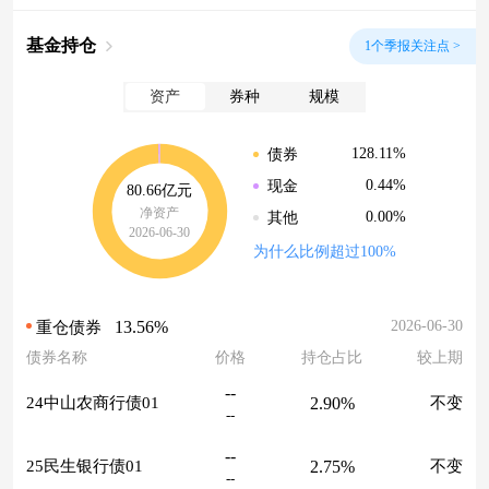
基金持仓
1个季报关注点 >
资产
券种
规模
128.11%
债券
0.44%
现金
80.66亿元
净资产
0.00%
其他
2026-06-30
为什么比例超过100%
13.56%
2026-06-30
重仓债券
债券名称
价格
持仓占比
较上期
--
2.90%
24中山农商行债01
不变
--
--
2.75%
25民生银行债01
不变
--