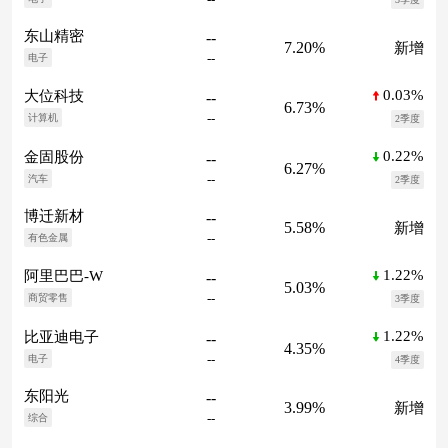
东山精密
--
7.20%
新增
--
电子
0.03%
大位科技
--
6.73%
--
计算机
2季度
0.22%
金固股份
--
6.27%
--
汽车
2季度
博迁新材
--
5.58%
新增
--
有色金属
1.22%
阿里巴巴-W
--
5.03%
--
商贸零售
3季度
1.22%
比亚迪电子
--
4.35%
--
电子
4季度
东阳光
--
3.99%
新增
--
综合