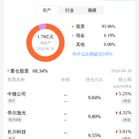
资产
行业
规模
93.96%
股票
6.19%
现金
1.79亿元
净资产
0.00%
其他
2026-06-30
为什么比例超过100%
68.34%
2026-06-30
重仓股票
股票名称
价格
持仓占比
较上期
连续持有季度
5.25%
中微公司
--
9.84%
--
电子
2季度
4.32%
帝尔激光
--
9.80%
--
电力设备
2季度
3.91%
长川科技
--
9.55%
--
电子
3季度