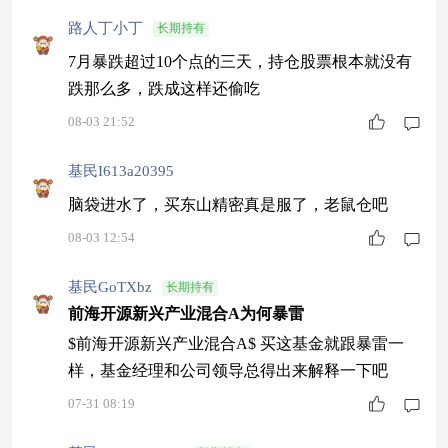
路人丁小丁
长期持有
7月暴跌超过10个点的三天，持仓股票根本就没有
跌那么多，跌成这样还偷吃
08-03 21:52
基民I613a20395
脑袋进水了，买东山精密真是服了，老鼠仓吧
08-03 12:54
基民GoTXbz
长期持有
前海开源新兴产业混合A为何暴雷
$前海开源新兴产业混合A$ 买这基金就跟暴雷一
样，基金经理和公司领导总得出来解释一下吧
07-31 08:19