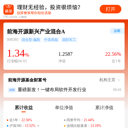
前海开源新兴产业混合A
诊断
008381
混合型-偏股
中高风险
国防军工
1.34
1.2587
22.56%
%
日涨幅08-05
净值
近1年
前海开源基金财富号
机构主页
重磅新发！一键布局软件开发行业
08-04
提醒
累计收益
单位净值
累计净值
近1年：
22.56%
同类平均：
21.44%
沪深300：
13.52%
业绩比较基准：
23.19%