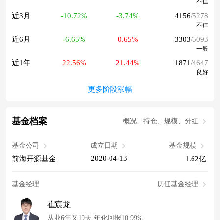
不佳
近3月
-10.72%
-3.74%
4156
/5278
不佳
近6月
-6.65%
0.65%
3303
/5093
一般
近1年
22.56%
21.44%
1871
/4647
良好
更多阶段涨幅
基金档案
概况、持仓、规模、分红
基金公司
成立日期
基金规模
2020-04-13
前海开源基金
1.62亿
基金经理
历任基金经理
崔宸龙
从业6年又19天 年化回报10.99%