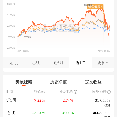
63.81%
0.00%
近1月
近3月
近6月
近1年
更多
阶段涨幅
历史净值
定投收益
时间
涨跌幅
同类平均
同类排行
近1周
7.22%
2.74%
317
/5359
优秀
近1月
-21.07%
-8.00%
4668
/5359