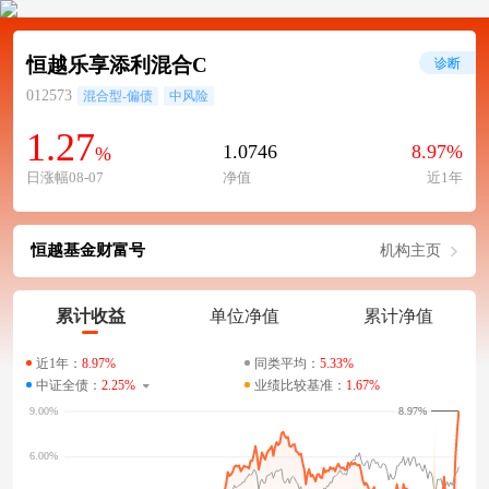
恒越乐享添利混合C
诊断
012573
混合型-偏债
中风险
1.27
1.0746
8.97%
%
日涨幅08-07
净值
近1年
恒越基金财富号
机构主页
累计收益
单位净值
累计净值
近1年：
8.97%
同类平均：
5.33%
中证全债：
2.25%
业绩比较基准：
1.67%
8.97%