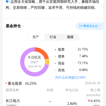
运用全天候策略，擅于从宏观周期研究入手，兼顾市场结
构、交易情绪，严控回撤，追求平滑、可持续的稳健回报。
基金持仓
2个季报关注点 >
资产
行业
规模
21.75%
股票
7.48%
债券
0.22亿元
净资产
73.71%
现金
2026-06-30
0.00%
其他
为什么比例超过100%
16.25%
2026-06-30
重仓股票
股票名称
价格
持仓占比
较上期
连续持有季度
0.45%
长江电力
--
2.84%
公用事业