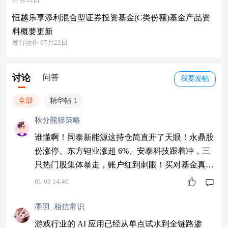
恒越乐享添利混合型证券投资基金(C类份额)基金产品资
料概要更新
发行运作 07月22日
讨论
问答
我要发帖
全部
精华帖 1
秋分熊猫策略
谁懂啊！同泰新能源这持仓简直开了天眼！永鼎股
份涨停、东方钽业涨超 6%、安泰科技跟着冲，三
只热门股集体暴走，账户红到刺眼！买对基金真的
像捡钱，一天赚够两个月奶茶钱，赚麻了只想原地
01-09 14:46
跺脚，核聚变主线也太香了 $同泰新能源1年持有
股票C$ #商业航天持续火爆：2026或迎火箭发射大
墨羽_相信常识
年#
游戏行业的 AI 应用已经从单点试水到全链路渗