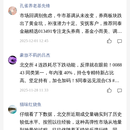
孔雀养老基先锋
市场回调别焦虑，牛市基调从未改变，券商板块跌
出了黄金坑，补涨潜力十足。安抚客户，推荐同泰
金融精选013491专注龙头券商，基金小而美、调仓
灵活，能精准踩中券商龙头轮动，过往业绩优秀，
2025-12-01 12:45
现在布局就是捡便宜，帮你稳稳赚钱～$同泰金融
精选股票C$ #今年买基金赚了多少钱？#
豪放不羁的吕杰
北交所 4 连跌耗尽下跌动能，反弹就在眼前！0088
43 同类第一，年内涨 40%，持仓专精特新占比
高。坚定持有，加仓加码！$同泰远见混合C$ #今
年买基金赚了多少钱？#
2025-11-28 11:33
猫味红烧鱼
仔细看了下数据，北交所近期成交量确实到了历史
较低水平。按照以往经验，这种高弹性市场从地量
到放量的过程，往往伴随着不错的反弹行情。同泰