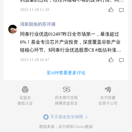
开泰混合C主要投资于北交所里高成长性的小市值
2025-11-28 11:29
企业，虽然波动相对较大，但也意味着更高的潜在
弹性。$同泰开泰混合C$ #低估补涨号启航#
清新脱俗的苏洋湘
同泰行业优选012497昨日全市场第一，暴涨超过
6%！基金专注芯片产业投资，深度覆盖谷歌产业
链核心环节。$同泰行业优选股票C$ #低估补涨号
启航#
2025-11-28 10:47
至APP查看更多讨论
天天基金安全保障
数据来源：东方财富Choice数据