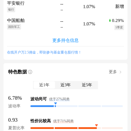
平安银行
--
1.07%
新增
--
银行
0.29%
中国船舶
--
1.07%
--
国防军工
5季度
更多持仓信息
在线开户万2.5佣金，即刻参与基金重仓股行情！
特色数据
更多
近1年
近3年
近5年
6.78%
波动尚可
优于27%同类
波动率
0.93
性价比较高
优于71%同类
夏普比率