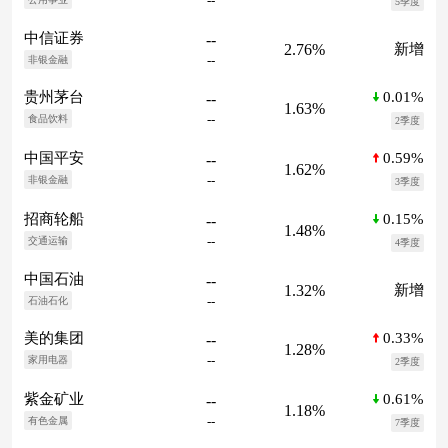
--
5季度
中信证券
--
2.76%
新增
--
非银金融
0.01%
贵州茅台
--
1.63%
--
食品饮料
2季度
0.59%
中国平安
--
1.62%
--
非银金融
3季度
0.15%
招商轮船
--
1.48%
--
交通运输
4季度
中国石油
--
1.32%
新增
--
石油石化
0.33%
美的集团
--
1.28%
--
家用电器
2季度
0.61%
紫金矿业
--
1.18%
--
有色金属
7季度