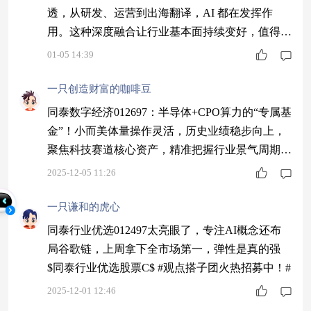
透，从研发、运营到出海翻译，AI 都在发挥作
用。这种深度融合让行业基本面持续变好，值得重
点关注。$同泰慧利混合C$ #开门红！A股重返400
01-05 14:39
0点#
一只创造财富的咖啡豆
同泰数字经济012697：半导体+CPO算力的“专属基
金”！小而美体量操作灵活，历史业绩稳步向上，
聚焦科技赛道核心资产，精准把握行业景气周期，
助力投资者在科技浪潮中抢占先机～$同泰数字经
2025-12-05 11:26
济股票C$ #低估补涨号启航#
一只谦和的虎心
同泰行业优选012497太亮眼了，专注AI概念还布
局谷歌链，上周拿下全市场第一，弹性是真的强
$同泰行业优选股票C$ #观点搭子团火热招募中！#
2025-12-01 12:46