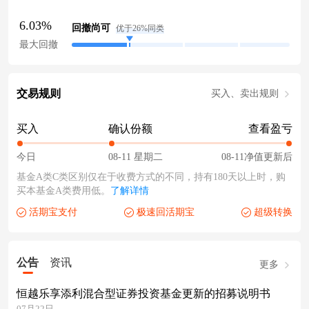
6.03%
回撤尚可
优于26%同类
最大回撤
交易规则
买入、卖出规则
买入
确认份额
查看盈亏
今日
08-11 星期二
08-11净值更新后
基金A类C类区别仅在于收费方式的不同，持有180天以上时，购
买本基金A类费用低。
了解详情
活期宝支付
极速回活期宝
超级转换
公告
资讯
更多
恒越乐享添利混合型证券投资基金更新的招募说明书
07月22日