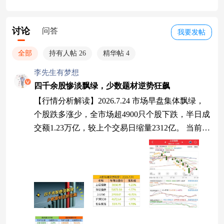
讨论
问答
我要发帖
全部
持有人帖 26
精华帖 4
李先生有梦想
四千余股惨淡飘绿，少数题材逆势狂飙
【行情分析解读】2026.7.24 市场早盘集体飘绿，
个股跌多涨少，全市场超4900只个股下跌，半日成
交额1.23万亿，较上个交易日缩量2312亿。 当前A
股市场就像卡在半山腰的登山者，上不去也下不
来，技术面看指数既没到左侧交易的安全垫区域，
也没突破右侧的趋势线，这种尴尬位置最容易让人
纠结。其实市场正经历暴跌后的疗伤期，就像大病
初愈的人需要静养，指数也在震荡中修复元气，别
看最近偶尔有热点冒头，但持