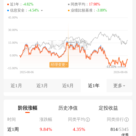
近1年：
-4.82%
同类平均：
17.98%
信息安全：
-4.54%
业绩比较基准：
-3.89%
15.57%
-13.35%
近1月
近3月
近6月
近1年
更多
阶段涨幅
历史净值
定投收益
时间
涨跌幅
同类平均
同类排行
近1周
9.84%
4.35%
814
/5345
优秀