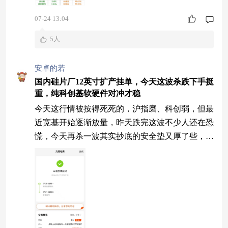
07-24 13:04
5人
安卓的若
国内硅片厂12英寸扩产挂单，今天这波杀跌下手挺
重，纯科创基软硬件对冲才稳
今天这行情被按得死死的，沪指磨、科创弱，但最
近宽基开始逐渐放量，昨天跌完这波不少人还在恐
慌，今天再杀一波其实抄底的安全垫又厚了些，国
内某硅片厂的12英寸扩产项目这周挂单了，月产能
要从30万片往50万片提，上游硅片一动，中游晶圆
代工和下游封测的排期都得跟着调，这条链从最上
游到最下游全在动，这种行情博反弹就得挑既弹性
足又有对冲的半导体基，纯押制造端的碰到下游订
单一波动就抖，不如选个软硬件都铺的，收益配