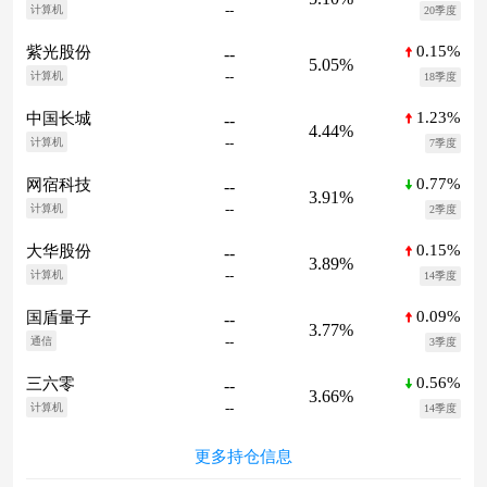
--
计算机
20季度
0.15%
紫光股份
--
5.05%
--
计算机
18季度
1.23%
中国长城
--
4.44%
--
计算机
7季度
0.77%
网宿科技
--
3.91%
--
计算机
2季度
0.15%
大华股份
--
3.89%
--
计算机
14季度
0.09%
国盾量子
--
3.77%
--
通信
3季度
0.56%
三六零
--
3.66%
--
计算机
14季度
更多持仓信息