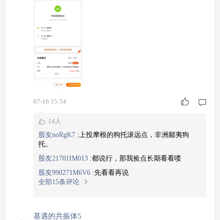
球NAND产能的40%以上，续约落地说明地缘层面
的扰动阶段性缓和，海外大厂继续把产能留在中
国，国内设备和材料厂的订单能见度又拉长，这种
时候博反弹就得挑弹性足还稳的半导体基，纯押制
造端的碰到上游波动就蔫，不如选个覆盖全的
07-16 15:54
14人
股友noRgK7
:
上投摩根的狗托滚远点，非洲鄙夷狗
托。
股友21701IM013
:
都说行，那我捡点长期看看喽
股友990271M6V6
:
先看看再说
全部15条评论
基遇的共振体5