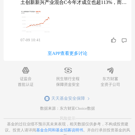
土创新新兴产业混合C今年才成立也超113%，而且
韬定律V2论文又出来了，首次公开麒麟2026实测
数据，路线图都延到2031年了。华为在半导体上越
突破，国产算力产业链就越完整。这基不光有光模
块，还配了国产芯片标的。国产替代和光模块双轮
07-09 10:41
驱动，短期回调也就是获利盘在消化筹码$红土创
新新兴产业混合A$
至APP查看更多讨论
天天基金安全保障
数据来源：东方财富Choice数据
风险提示
基金的过往业绩不预示其未来表现，相关数据仅供参考，不构成投资建
议。投资人请详阅
基金合同和基金招募说明书
。并自行承担投资基金的风