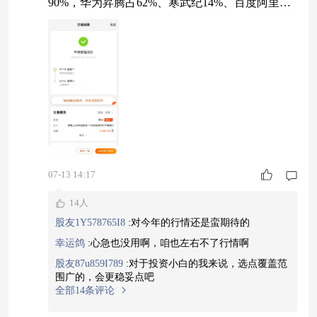
90%，华为昇腾占62%、寒武纪14%、百度阿里各
5%，英伟达在华份额从近乎垄断的95%缩到个位
数，对应的数据是寒武纪一季度营收28.85亿同比+
159.56%、海光一季度营收40.34亿同比+68.08%、
摩尔线程和东华软件签的三年50万片GPU独家采
购协议已经累计提货18.7万片，三家一季度营收合
07-13 14:17
14人
股友1Y578765I8
:
对今年的行情还是蛮期待的
幸运鸽
:
心急也没用啊，咱也左右不了行情啊
股友87u859I789
:
对于投资小白的我来说，选点覆盖范
围广的，会更稳妥点吧
全部14条评论