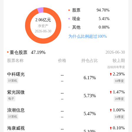
94.70%
股票
5.41%
现金
2.06亿元
净资产
0.00%
其他
2026-06-30
为什么比例超过100%
47.19%
2026-06-30
重仓股票
股票名称
价格
持仓占比
较上期
连续持有季度
2.29%
中科曙光
--
6.17%
--
计算机
18季度
1.47%
紫光国微
--
5.73%
--
电子
20季度
1.00%
浪潮信息
--
5.47%
--
计算机
14季度
0.10%
海康威视
--
5.10%