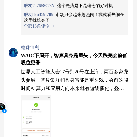
股友7n7658078Y
:
这个走势是不是建仓的好时机
股友87u859I789
:
市场只会越来越热闹！我就看热闹在
这里找机会了
全部13条评论
稳赚恒利
WAIC下周开，智算具身是重头，今天跌完会前低
吸位更香
世界人工智能大会17号到20号在上海，两百多家龙
头参展，智算集群和具身智能是重头戏，会前这段
时间AI算力和应用方向本来就有短线催化，叠加
长鑫16号申购、晶圆代工涨价、超算节点上线、高
盛看多中国AI硬件，几件事凑一条链上。今天低
开把不少人吓出去，但你看科创半导体这边资金还
在回流，上周韩股连跌次日A股反包的剧本还热
乎，这种会前的低开就是越跌越该摊的窗口，博反