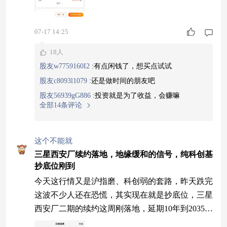
07-17 14:25
18人
股友w7759160I2
:
有点闲钱了，想买点试试
股友c8093l1079
:
还是做时间的朋友吧
股友56939gG886
:
投资就是为了收益，会赚嘛
全部14条评论
这个不能就
三星西安厂续约落地，地缘缓和的信号，纯科创基
抄底位刚到
今天这行情又是沪指磨、科创弱的套路，昨天跌完
这波不少人还在恐慌，其实现在就是抄底位，三星
西安厂二期的续约这周刚落地，延期10年到2035
年，西安厂是三星海外最大的NAND基地，占它全