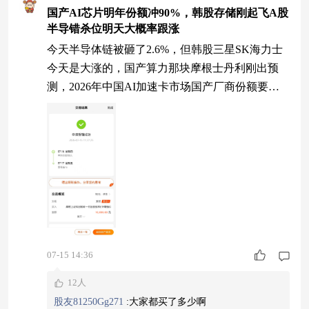
国产AI芯片明年份额冲90%，韩股存储刚起飞A股
半导错杀位明天大概率跟涨
今天半导体链被砸了2.6%，但韩股三星SK海力士
今天是大涨的，国产算力那块摩根士丹利刚出预
测，2026年中国AI加速卡市场国产厂商份额要从2
025年的41%飙到90%，英伟达在华份额从95%缩到
个位数，寒武纪、海光一季度营收都涨了50%以
上，这条链的量价齐升才刚开始，A股今天这跌是
外资短期挪仓位去追大涨的韩股，和国产AI基本
面没关系，韩股大涨反而把明天A股半导的补涨锚
死了。现在这种极端分化的行情，
07-15 14:36
12人
股友81250Gg271
:
大家都买了多少啊