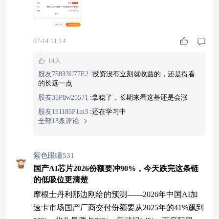
弹要的就是这种有事件催化、有产业故事、还有供
07-14 11:14
14人
股友75833U77E2
:
投资没有立刻就收益的，还是得看
的长远一点
股友35P8w25571
:
拿稳了，长期来看这基还是会涨
股友131185P1m3
:
还在学习中
全部13条评论
紫色眼瞳531
国产AI芯片2026份额要冲90%，今天跌完这条链
的低吸位更清楚
摩根士丹利那边刚给的预测——2026年中国AI加
速卡市场国产厂商交付份额要从2025年的41%飙到