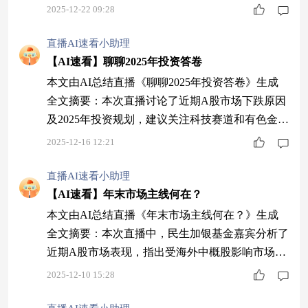
关注专精特新领域，采用定投策略应对市场波动
2025-12-22 09:28
直播AI速看小助理
【AI速看】聊聊2025年投资答卷
本文由AI总结直播《聊聊2025年投资答卷》生成
全文摘要：本次直播讨论了近期A股市场下跌原因
及2025年投资规划，建议关注科技赛道和有色金属
行业机会。嘉宾介绍了民生加银专精特新智选混合
2025-12-16 12:21
基金（A类/C类），详解费率差异和适用场景，强
调长期持有选A类、短期选C类。同时推荐固收类
直播AI速看小助理
产品作为稳健选择，提醒投资者需关注赛道、时机
【AI速看】年末市场主线何在？
和资产配置，建议通过专业基金参与市场，并注意
本文由AI总结直播《年末市场主线何在？》生成
投资风险。最后强调了投资带来的双重价
全文摘要：本次直播中，民生加银基金嘉宾分析了
近期A股市场表现，指出受海外中概股影响市场较
弱，有色金属、通信等板块表现较好。重点介绍了
2025-12-10 15:28
民生加银专精特新智选混合基金，该基金专注于专
精特新小盘股，弹性较高但风险较大，适合看好科