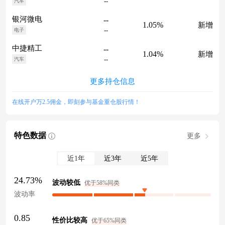
--
汽车
银河微电
--
1.05%
新增
--
电子
中捷精工
--
1.04%
新增
--
汽车
更多持仓信息
在线开户万2.5佣金，即刻参与基金重仓股行情！
特色数据
更多
近1年
近3年
近5年
24.73%
波动较低
优于58%同类
波动率
0.85
性价比较高
优于65%同类