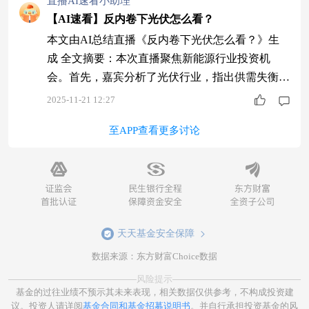
直播AI速看小助理
技赛道的投资者。嘉宾还分析了芯片行业的长期潜
【AI速看】反内卷下光伏怎么看？
力，认为在国家政策支持下具有投资价值。最后建
本文由AI总结直播《反内卷下光伏怎么看？》生
议投资者关注年末AI和有色两大主线，并根据自
成 全文摘要：本次直播聚焦新能源行业投资机
身
会。首先，嘉宾分析了光伏行业，指出供需失衡引
发价格战，政策介入后价格逐步回升。然后，嘉宾
2025-11-21 12:27
讨论了储能行业，认为政策优化和海外需求增长驱
至APP查看更多讨论
动行业高景气。最后，嘉宾建议投资者关注光伏和
储能板块中的龙头企业，同时强调了基金投资需注
重长期基本面。民生加银稳健成长混合基金适合稳
健型投资者。光伏和储能行业已度过最困难时期，
未来将
天天基金安全保障
数据来源：东方财富Choice数据
风险提示
基金的过往业绩不预示其未来表现，相关数据仅供参考，不构成投资建
议。投资人请详阅
基金合同和基金招募说明书
。并自行承担投资基金的风