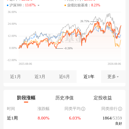
沪深300：
13.07%
业绩比较基准：
8.23%
26.75%
-0.26%
近1月
近3月
近6月
近1年
更多
阶段涨幅
历史净值
定投收益
时间
涨跌幅
同类平均
同类排行
近1周
8.00%
6.03%
1864
/5359
良好