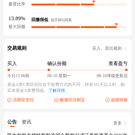
夏普比率
13.89%
回撤很低
优于88%同类
最大回撤
交易规则
买入、卖出规则
买入
确认份额
查看盈亏
今日15:00前
08-10 星期一
08-10净值更新后
基金A类C类区别仅在于收费方式的不同，持有182天以上时，购
买本基金A类费用低。
了解详情
活期宝支付
极速回活期宝
超级转换
公告
资讯
更多