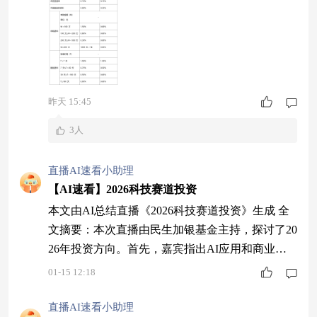
前 A 股存量震荡的格局下，部分从高估值科技主
线溢出的资金，也在主动寻找相对低估值板块，小
微盘板块因适配了部分资金避险轮动的配置需求，
开始重新进入投资者的视野。 之前小微盘为何深
度调整？ 要理解当前小微盘股的处境，首
昨天 15:45
3人
直播AI速看小助理
【AI速看】2026科技赛道投资
本文由AI总结直播《2026科技赛道投资》生成 全
文摘要：本次直播由民生加银基金主持，探讨了20
26年投资方向。首先，嘉宾指出AI应用和商业航
天领域潜力巨大，但需注意风险。其次，强调科技
01-15 12:18
赛道是重点，建议关注专精特新基金和有色等战略
物资。随后，分析了科技行业对社会生产范式的影
直播AI速看小助理