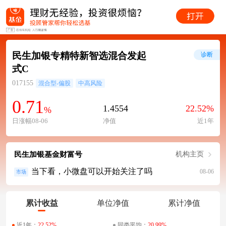
民生加银专精特新智选混合发起
诊断
式C
017155
混合型-偏股
中高风险
0.71
1.4554
22.52%
%
日涨幅08-06
净值
近1年
民生加银基金财富号
机构主页
当下看，小微盘可以开始关注了吗
08-06
市场
累计收益
单位净值
累计净值
近1年：
22.52%
同类平均：
20.99%