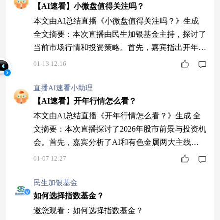
响，并推荐了民生加银专精特新智选混合发起式基
【AI速看】小微盘值得关注吗？
金。最后，提醒投资者需结合风险偏好理性决策，
本文由AI总结直播《小微盘值得关注吗？》生成
市场机遇与风险并存。 1 主持人讨论A
全文摘要：本次直播由民生加银基金主持，探讨了
当前市场行情和投资策略。首先，嘉宾指出开年市
场表现火热，科技、军工、有色等板块表现优异，
01-13 12:16
建议关注商业航天、脑机接口等科技题材。然后，
分析了有色金属行业的投资前景，认为全球货币政
直播AI速看小助理
策宽松和地缘政治因素将推动大宗商品走强。接
【AI速看】开年行情怎么看？
着，介绍了民生加银专精特新基金，强调其投资于
本文由AI总结直播《开年行情怎么看？》生成 全
专精特新小巨人企业的策略，但提醒该基金属中高
文摘要：本次直播探讨了2026年股市前景与投资机
风险
会。首先，嘉宾分析了AI和有色金属两大主线，
强调AI细分赛道潜力。其次，介绍了民生加银专
01-07 12:27
精特新智选混合基金，该基金聚焦科技赛道，由擅
长量化与基本面结合的基金经理管理。然后，讨论
民生加银基金
了芯片行业的高附加值特性及长期投资价值，以及
如何选择指数基金？
黄金作为避险资产的上涨逻辑。最后，建议投资者
邀您观看：如何选择指数基金？