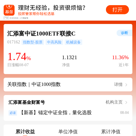
汇添富中证1000ETF联接C
诊断
017162
指数型-股票
中高风险
机械设备
1.74
1.1321
11.36%
%
日涨幅08-07
净值
近1年
关联指数｜中证1000指数
详情
汇添富基金财富号
机构主页
【新基】锚定中证全指，量化选股
08-04
必读
累计收益
单位净值
累计净值