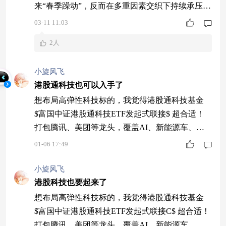
来“春季躁动”，反而在多重因素交织下持续承压，
港股综合指数与恒生科技指数回调显著，节后至今
03-11 11:03
港股综合指数累计下跌7.17%，恒生科技指数累计
2人
下跌10.08%。（数据来源：Wind，2026/2/24-2026/
3/9,指数历史表现不预示未来。） 在这样的低迷时
小旋风飞
刻，我们更需要冷静审视，市场的短期波动是否改
港股通科技也可以入手了
变了港股的
想布局高弹性科技标的，我觉得港股通科技基金
$富国中证港股通科技ETF发起式联接$ 超合适！
打包腾讯、美团等龙头，覆盖AI、新能源车、创
新药赛道，当前估值跌到历史低位，性价比直接拉
01-06 17:49
满。叠加国产替代提速、政策持续加码，中长期成
长逻辑超硬。不用纠结个股，一键上车，妥妥分享
小旋风飞
港股科技红利的好路子。
港股科技也要起来了
想布局高弹性科技标的，我觉得港股通科技基金
$富国中证港股通科技ETF发起式联接C$ 超合适！
打包腾讯、美团等龙头，覆盖AI、新能源车、创