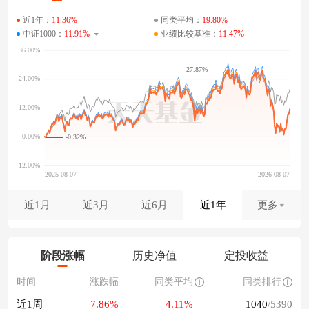
近1年：
11.36%
同类平均：
19.80%
中证1000：
11.91%
业绩比较基准：
11.47%
27.87%
-0.32%
近1月
近3月
近6月
近1年
更多
阶段涨幅
历史净值
定投收益
时间
涨跌幅
同类平均
同类排行
近1周
7.86%
4.11%
1040
/5390