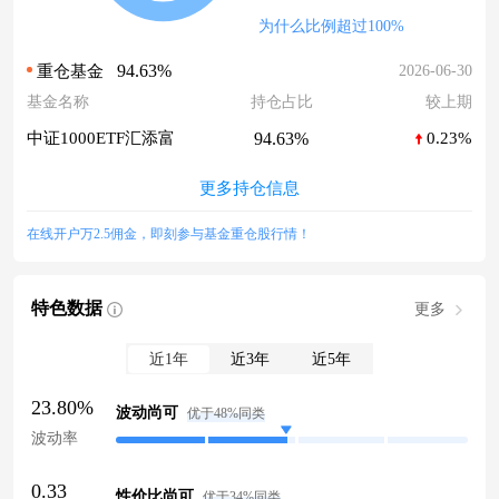
为什么比例超过100%
94.63%
2026-06-30
重仓基金
基金名称
持仓占比
较上期
94.63%
中证1000ETF汇添富
0.23%
更多持仓信息
在线开户万2.5佣金，即刻参与基金重仓股行情！
特色数据
更多
近1年
近3年
近5年
23.80%
波动尚可
优于48%同类
波动率
0.33
性价比尚可
优于34%同类