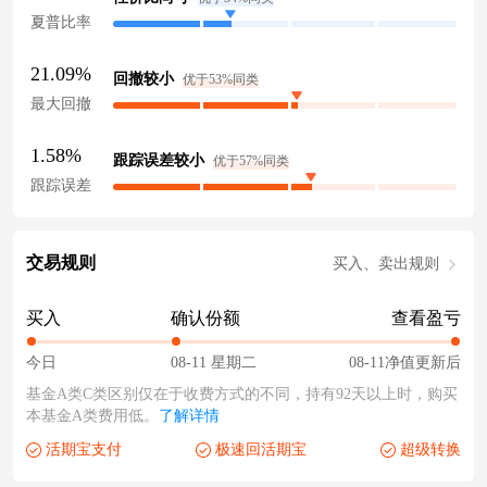
夏普比率
21.09%
回撤较小
优于53%同类
最大回撤
1.58%
跟踪误差较小
优于57%同类
跟踪误差
交易规则
买入、卖出规则
买入
确认份额
查看盈亏
今日
08-11 星期二
08-11净值更新后
基金A类C类区别仅在于收费方式的不同，持有92天以上时，购买
本基金A类费用低。
了解详情
活期宝支付
极速回活期宝
超级转换