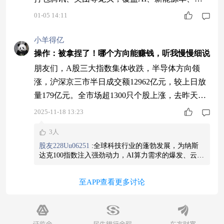
新药赛道，当前估值跌到历史低位，性价比直接拉
01-05 14:11
满。叠加国产替代提速、政策持续加码，中长期成
长逻辑超硬。不用纠结个股，一键上车，妥妥分享
小羊得亿
港股科技红利的好路子。
操作：被拿捏了！哪个方向能赚钱，听我慢慢细说
朋友们，A股三大指数集体收跌，半导体方向领
涨，沪深京三市半日成交额12962亿元，较上日放
量179亿元。全市场超1300只个股上涨，去昨天涨
的好今天基本全军覆没，平等的维持着指数不跌但
2025-11-18 13:23
让所有人都赚不到的趋势，至于现在哪个方向才是
3人
好的，就是手上持有的方向，唯一的办法就是耐心
股友228Uu06251
:
全球科技行业的蓬勃发展，为纳斯
持有了，除非是高手能够准确的做出风向判断，完
达克100指数注入强劲动力，AI算力需求的爆发、云业
美高抛低吸，否则做多错多，另外一点是近期需关
务的持续渗透，让科技巨头们的盈利空间不断拓宽。
我持有的
$摩根纳斯达克100指数(QDII)人民币A$
兼具
注证券动作，如果证券放量拉升，行情大概率
至APP查看更多讨论
成长性与稳定性，前阵子调整时坚持买入，现在已经
开始盈利了。还是得布局，已经定投三个月了，100元
一次无压力。
#11月基金投资策略#