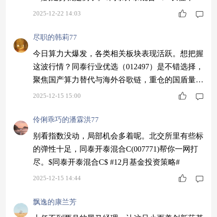
甲要来了！商业航天如何掘金？#
2025-12-22 14:03
尽职的韩莉77
今日算力大爆发，各类相关板块表现活跃。想把握
这波行情？同泰行业优选（012497）是不错选择，
聚焦国产算力替代与海外谷歌链，重仓的国盾量子
近期大涨，实力尽显。$同泰行业优选股票C$ #202
2025-12-15 15:00
5即将收官 明年怎么投？#
伶俐乖巧的潘霖洪77
别看指数没动，局部机会多着呢。北交所里有些标
的弹性十足，同泰开泰混合C(007771)帮你一网打
尽。$同泰开泰混合C$ #12月基金投资策略#
2025-12-15 14:44
飘逸的康兰芳