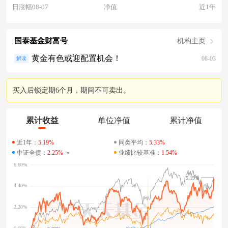
日涨幅08-07
净值
近1年
国泰基金财富号
机构主页
黄金有色或迎配置机会！
08-03
解读
买入后锁定期6个月，期间不可卖出。
累计收益
单位净值
累计净值
近1年：
5.19%
同类平均：
5.33%
中证全债：
2.25%
业绩比较基准：
1.54%
5.19%