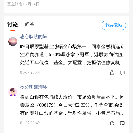
基金销售 07月24日
讨论
问答
我要发帖
忠心耿耿的陈
昨日股票型基金涨幅全市场第一！同泰金融精选专
注券商赛道，6.20%暴涨拿下冠军，港股券商估值
处近五年低位，基金加大配置，把握估值修复机遇
～$同泰金融精选股票C$ #13连阳！沪指再刷十年
01-07 23:44
新高#
秋分熊猫策略
看到白银有色持续大涨价，市场热度居高不下。同
泰慧盈（008179）今日大涨2.33%，作为全市场仅
有的专注白银的基金，针对性超强，不管是布局还
是跟进，我觉得都靠谱。$同泰慧盈混合C$ #13连
01-07 23:42
阳！沪指再刷十年新高#