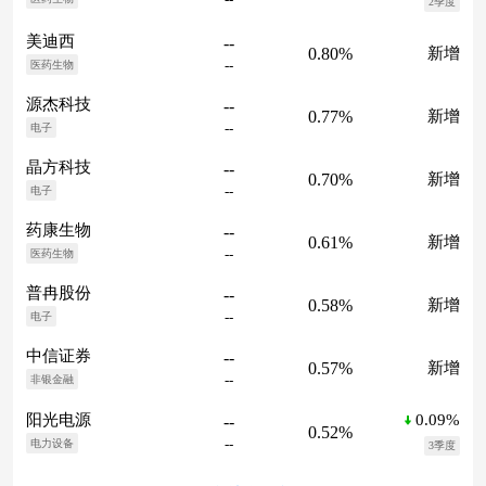
2季度
美迪西
--
0.80%
新增
--
医药生物
源杰科技
--
0.77%
新增
--
电子
晶方科技
--
0.70%
新增
--
电子
药康生物
--
0.61%
新增
--
医药生物
普冉股份
--
0.58%
新增
--
电子
中信证券
--
0.57%
新增
--
非银金融
0.09%
阳光电源
--
0.52%
--
电力设备
3季度