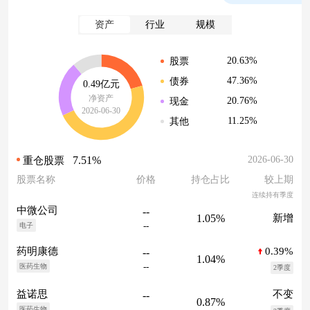
资产
行业
规模
20.63%
股票
47.36%
债券
0.49亿元
净资产
20.76%
现金
2026-06-30
11.25%
其他
7.51%
2026-06-30
重仓股票
股票名称
价格
持仓占比
较上期
连续持有季度
中微公司
--
1.05%
新增
--
电子
0.39%
药明康德
--
1.04%
--
医药生物
2季度
不变
益诺思
--
0.87%
--
医药生物