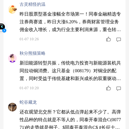
古灵精怪的温
昨日股票型基金涨幅全市场第一！同泰金融精选专
注券商赛道，昨日大涨6.20%，券商财富管理业务
佣金收入增长，成为行业主要利润来源，重仓转型
成功标的～$同泰金融精选股票C$ #1月基金投资策
01-07 10:26
略#
秋分熊猫策略
新旧能源转型共振，传统电力投资与新能源装机共
同拉动铜消费。这只基金（008179）对铜业的配
置，同时受益于传统基建和新兴成长的双重驱动。
$同泰慧盈混合C$ #2025超额关键词#
01-07 10:20
蛇谷藏龙
还在观望北交所？它都从低点弹起来不少了。高弹
性品种的特点就是不等人的，同泰开泰混合C(0077
71)的走势就是例子。$同泰开泰混合C$ #长征十二