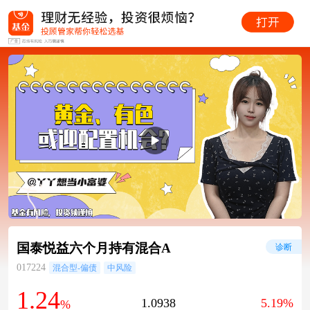
国泰悦益六个月持有混合A
诊断
017224
混合型-偏债
中风险
1.24
1.0938
5.19%
%