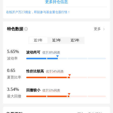
更多持仓信息
在线开户万2.5佣金，即刻参与基金重仓股行情！
特色数据
更多
近1年
近3年
近5年
5.65%
波动尚可
优于39%同类
波动率
0.65
性价比较高
优于54%同类
夏普比率
3.54%
回撤较小
优于53%同类
最大回撤