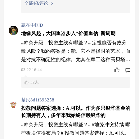
价值。但作为权益类基金，仍存在波动风险，适合长
全部4条评论
期定投，不适合追求短期高收益的投资者。（以上内
容由AI生成）
赢在中国D
地缘风起，大国重器步入“价值重估”新周期
#冲突升级，投资主线有哪些？# 定投能否有效分
散风险？我的答案是：能。它不是择时的艺术，而
是对抗不确定性的纪律。尤其在军工这种高贝塔赛
道，定投是普通人拥抱时代红利的“安全带”。 ---
03-22 16:44
各位基友，晚上好。 最近的世界局势，像极了一
32人
幅流动的《清明上河图》——表面繁华依旧，底层
的暗流却从未停止涌动。从红海到东欧，从印巴边
基民8d1f393258
境到南海，地缘风险的“灰犀牛”正在加速奔跑。
投教问题答案选择：A.可以。作为多只银华基金的
当“和平红利”逐渐被“安全优先”取代，
长期持有人，多年来我始终信赖银华的
#冲突升级，投资主线有哪些？# #地缘冲突持续 哪
些板块值得布局？# 投教问题答案选择：A.可以。