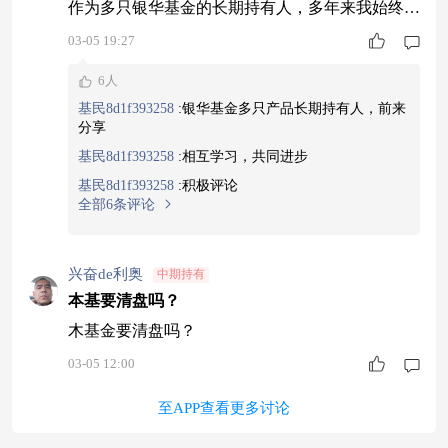
作为多只银华基金的长期持有人，多年来我始终信
赖银华的投研实力与产品布局，在市场起伏中陪伴
03-05 19:27
银华多款基金成长，收获了稳健的持有体验。当前
6人
全球地缘冲突持续升级，市场不确定性显著提升，
基民8d1f393258
:
银华基金多只产品长期持有人，前来
在这样的复杂环境里，我经过深度思考与对比，坚
分享
定看好国防军工赛道，并选择长期定投$银华中证
基民8d1f393258
:
相互学习，共同进步
国新央企科技引领ETF联接C$ （01
基民8d1f393258
:
积极评论
全部6条评论
兴奋de利奥
中期持有
本基要清盘吗？
木基金要清盘吗？
03-05 12:00
至APP查看更多讨论