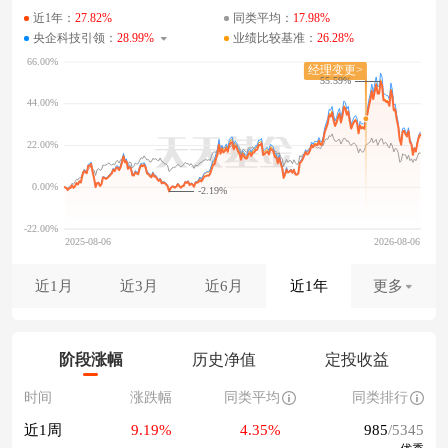
近1年：
27.82%
同类平均：
17.98%
央企科技引领：
28.99%
业绩比较基准：
26.28%
55.59%
-2.19%
近1月
近3月
近6月
近1年
更多
阶段涨幅
历史净值
定投收益
时间
涨跌幅
同类平均
同类排行
近1周
9.19%
4.35%
985
/5345