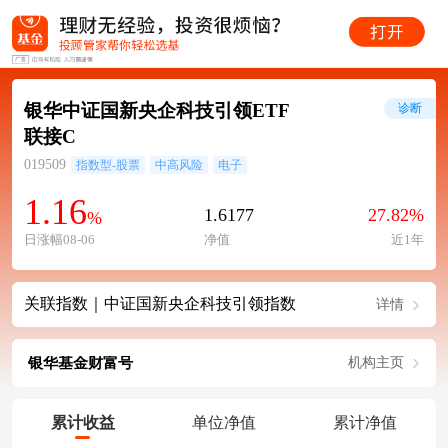
银华中证国新央企科技引领ETF
诊断
联接C
019509
指数型-股票
中高风险
电子
1.16
1.6177
27.82%
%
日涨幅08-06
净值
近1年
关联指数｜中证国新央企科技引领指数
详情
银华基金财富号
机构主页
累计收益
单位净值
累计净值