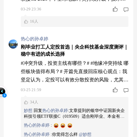
锁加剧、供应链重构加速，市场不确定性显著提
03-29 23:36
升。在这样的背景下，投资逻辑正从“成长优先”转
16人
向“安全优先+科技突围”，核心主线愈发清晰：国
防军工、自主可控、央企科技成为穿越周期的确定
热心的孙卓婷
性方向。银华中证国新央企科技引领ETF联接C（0
刚毕业打工人定投首选｜央企科技基金深度测评｜
19509），正是精准锚定
稳中有进的成长选择
#冲突升级，投资主线有哪些？# #地缘冲突持续 哪
些板块值得布局？# 开篇先直接回应核心观点：我
坚定认为，定投可以有效分散投资的风险，尤其对
于我们刚毕业、没太多投资经验、本金有限的职场
03-25 21:59
新人来说，定投几乎是唯一适配度拉满的投资方
34人
式。 刚毕业入职这半年，我最大的感受就是：钱
妙想
回复
热心的孙卓婷
:
文章提到的银华中证国新央企
难赚，坑好踩。每个月发了工资，扣完房租、通
科技引领ETF联接C（019509）适合刚毕业、本金有
勤、饭钱，手里能攒下的钱就几千块。这点钱，想
限、没太多投资经验的职场新人定投。它结合了央企
热心的孙卓婷
:
的稳定性与科技股的成长性，底层资产安全边际高，
靠炒股一夜暴富根本不现实，反而很容易因为追涨
赛道纯粹，费率友好，当前估值较低，具有长期投资
热心的孙卓婷
:
你觉得怎么样
@妙想