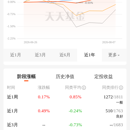
-0.05%
近1月
近3月
近6月
近1年
更多
阶段涨幅
历史净值
定投收益
时间
涨跌幅
同类平均
同类排行
近1周
0.17%
0.85%
1272
/1811
一般
近1月
0.49%
-0.24%
510
/1763
良好
近3月
--
-0.73%
--
/1683