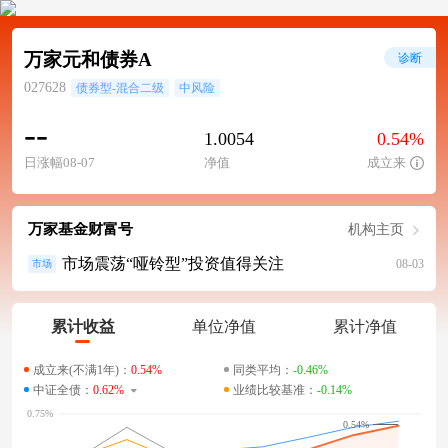
万家元和债券A
诊断
027628
债券型-混合二级
中风险
--
1.0054
0.54%
日涨幅08-07
净值
成立来
万家基金财富号
机构主页
市场震荡“哑铃型”投资值得关注
08-03
市场
累计收益
单位净值
累计净值
成立来(不满1年)：
0.54%
同类平均：
-0.46%
中证全债：
0.62%
业绩比较基准：
-0.14%
0.54%