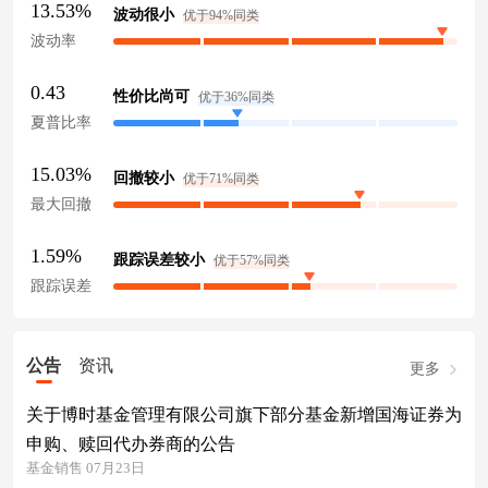
13.53%
波动很小
优于94%同类
波动率
0.43
性价比尚可
优于36%同类
夏普比率
15.03%
回撤较小
优于71%同类
最大回撤
1.59%
跟踪误差较小
优于57%同类
跟踪误差
公告
资讯
更多
关于博时基金管理有限公司旗下部分基金新增国海证券为
申购、赎回代办券商的公告
基金销售 07月23日