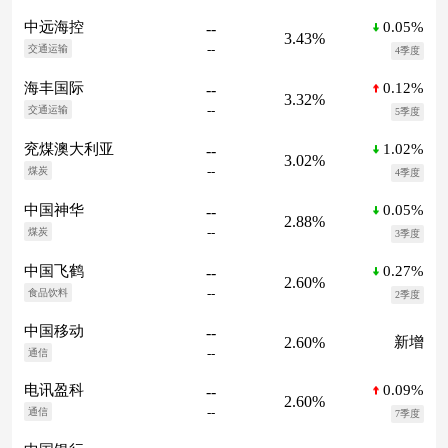
0.05%
中远海控
--
3.43%
--
交通运输
4季度
0.12%
海丰国际
--
3.32%
--
交通运输
5季度
1.02%
兖煤澳大利亚
--
3.02%
--
煤炭
4季度
0.05%
中国神华
--
2.88%
--
煤炭
3季度
0.27%
中国飞鹤
--
2.60%
--
食品饮料
2季度
中国移动
--
2.60%
新增
--
通信
0.09%
电讯盈科
--
2.60%
--
通信
7季度