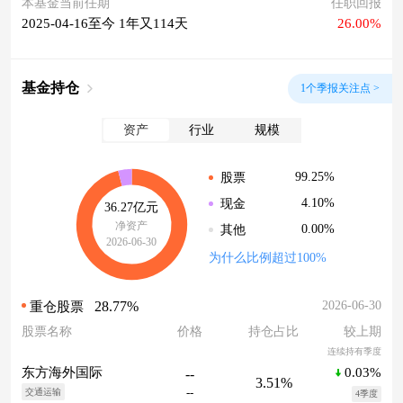
本基金当前任期
任职回报
2025-04-16至今 1年又114天
26.00%
基金持仓
1个季报关注点 >
资产
行业
规模
99.25%
股票
4.10%
现金
36.27亿元
净资产
0.00%
其他
2026-06-30
为什么比例超过100%
28.77%
2026-06-30
重仓股票
股票名称
价格
持仓占比
较上期
连续持有季度
0.03%
东方海外国际
--
3.51%
--
交通运输
4季度