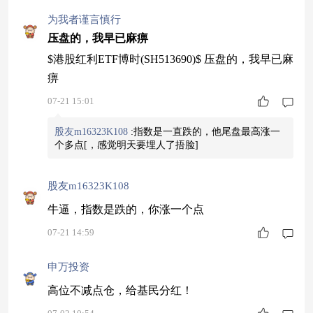
为我者谨言慎行
压盘的，我早已麻痹
$港股红利ETF博时(SH513690)$ 压盘的，我早已麻
痹
07-21 15:01
股友m16323K108
:
指数是一直跌的，他尾盘最高涨一
个多点
[，感觉明天要埋人了捂脸]
股友m16323K108
牛逼，指数是跌的，你涨一个点
07-21 14:59
申万投资
高位不减点仓，给基民分红！