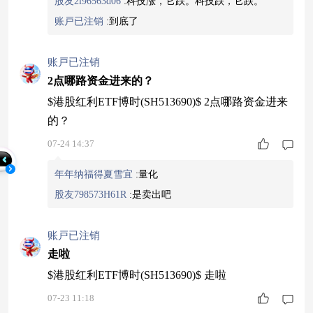
股友2l96563d06
:
科技涨，它跌。科技跌，它跌。
账戸已注销
:
到底了
账戸已注销
2点哪路资金进来的？
$港股红利ETF博时(SH513690)$ 2点哪路资金进来
的？
07-24 14:37
年年纳福得夏雪宜
:
量化
股友798573H61R
:
是卖出吧
账戸已注销
走啦
$港股红利ETF博时(SH513690)$ 走啦
07-23 11:18