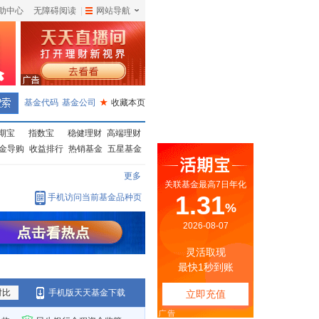
助中心
无障碍阅读
|
网站导航
|
基金代码
基金公司
★
收藏本页
期宝
指数宝
稳健理财
高端理财
金导购
收益排行
热销基金
五星基金
更多
手机访问当前基金品种页
对比
手机版天天基金下载