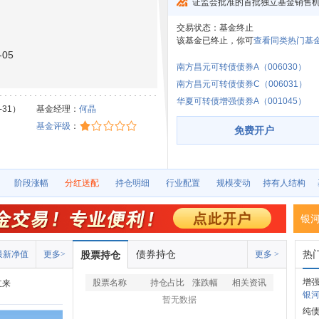
证监会批准的首批独立基金销售
交易状态：
基金终止
该基金已终止，你可
查看同类热门基金
05
南方昌元可转债债券A（006030）
南方昌元可转债债券C（006031）
华夏可转债增强债券A（001045）
-31）
基金经理：
何晶
基金评级
：
免费开户
阶段涨幅
分红送配
持仓明细
行业配置
规模变动
持有人结构
银
债券持仓
热
最新净值
更多>
股票持仓
更多 >
增
股票名称
持仓占比
涨跌幅
相关资讯
立来
银河沪
暂无数据
纯债