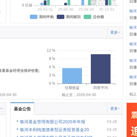
日涨
0 亿份
25-03-31
25-06-30
25-09-30
25-12-31
银河
期间申购
期间赎回
总份额
日涨
银河
更多>
日涨
银河
12 %
日涨
9 %
银河
6 %
日涨
可查看基金经理业绩评价图。
3 %
银河
0 %
日涨
任期收益
同类平均
截止:
6-04-30
截止至：2026-04-30
>
基金公告
更多>
银河基金管理有限公司2025年年报
03-28
银河丰利纯债债券型证券投资基金20
03-28