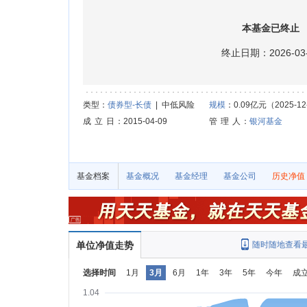
本基金已终止
终止日期：2026-03-
类型：
债券型-长债
| 中低风险
规模
：0.09亿元（2025-12
成 立 日
：2015-04-09
管 理 人
：
银河基金
基金档案
基金概况
基金经理
基金公司
历史净值
单位净值走势
随时随地查看
选择时间
1月
3月
6月
1年
3年
5年
今年
成
1.04