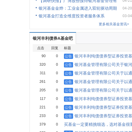
【调研快报】广博股份接待银河基金管理有
04-21
银河基金金烨：工业金属进入双轮驱动周期
04-20
银河基金打造全维度投资者服务体系
03-04
更多相关基金资讯>
银河丰利债券A基金吧
点击
回复
标题
银河丰利纯债债券型证券投资基金
90
0
公告
银河基金管理有限公司关于银
320
0
公告
银河基金管理有限公司关于以
311
0
公告
银河基金管理有限公司关于以
261
0
公告
银河基金管理有限公司关于以
205
0
公告
银河丰利纯债债券型证券投资基金
117
0
公告
银河丰利纯债债券型证券投资基金
221
0
公告
银河丰利纯债债券型证券投资基金
233
0
公告
买基金一定要精挑细选，选对基金很
379
0