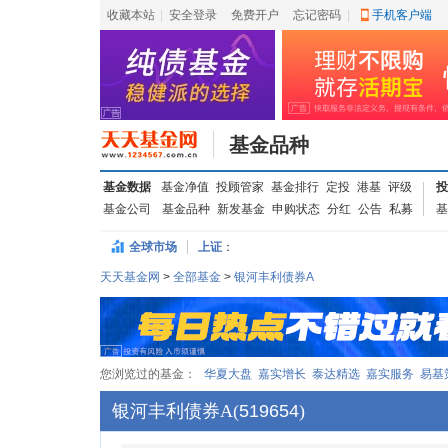
收藏本站
|
安全登录
|
免费开户
忘记密码
|
手机客户端
基金品种
基金数据
基金净值
投顾管家
基金排行
定投
港基
评级
投
基金公司
基金品种
新发基金
申购状态
分红
公告
私募
基
全球市场
上证
：
天天基金网
>
全部基金
>
银河丰利债券A
您浏览过的基金：
华夏大盘
嘉实增长
泰达精选
嘉实服务
易基
银河丰利债券A
(
519654
)