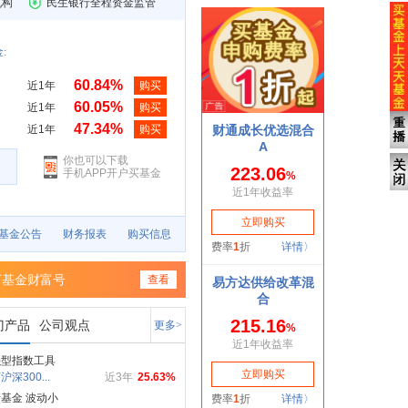
机构
民生银行全程资金监管
:
60.84%
近1年
购买
60.05%
近1年
购买
47.34%
近1年
购买
你也可以下载
手机APP开户买基金
基金公告
财务报表
购买信息
河基金财富号
查看
门产品
公司观点
更多>
强型指数工具
深300...
近3年
25.63%
基金 波动小