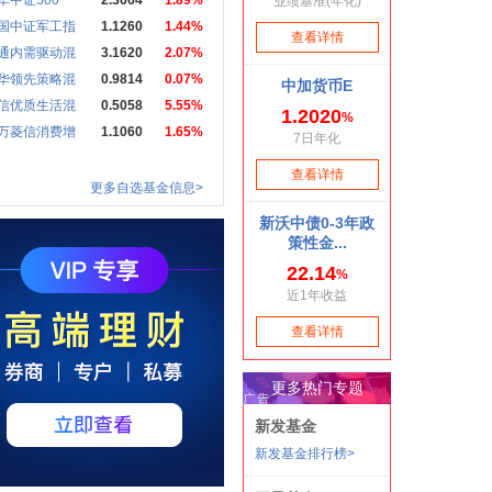
华中证500
2.3664
1.89%
国中证军工指
1.1260
1.44%
通内需驱动混
3.1620
2.07%
华领先策略混
0.9814
0.07%
信优质生活混
0.5058
5.55%
万菱信消费增
1.1060
1.65%
更多自选基金信息>