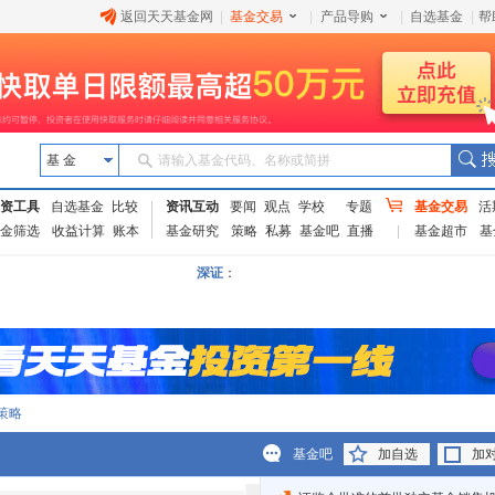
返回天天基金网
|
基金交易
|
产品导购
|
自选基金
|
帮
基 金
请输入基金代码、名称或简拼
资工具
自选基金
比较
资讯互动
要闻
观点
学校
专题
基金交易
活
金筛选
收益计算
账本
基金研究
策略
私募
基金吧
直播
基金超市
基
深证
：
策略
基金吧
加自选
加