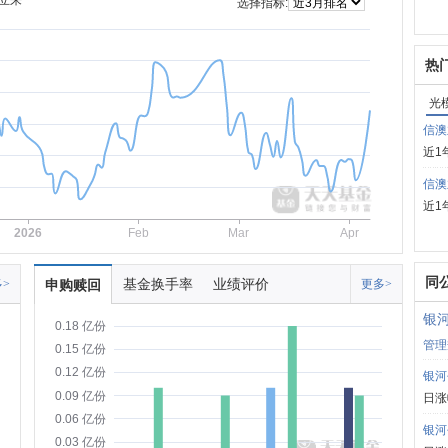
立来
选择指标:
热
光
信澳
近1
信澳
近1
2026
Feb
Mar
Apr
同
基金换手率
业绩评价
>
申购赎回
更多>
银
0.18 亿份
管理
0.15 亿份
0.12 亿份
银河
0.09 亿份
日涨
0.06 亿份
银河
0.03 亿份