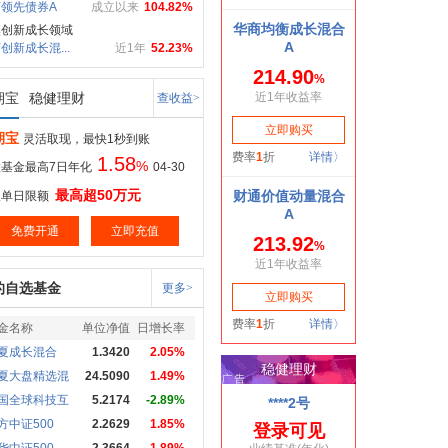
领先债券A
成立以来
104.82%
焦创新成长领域
创新成长混...
近1年
52.23%
期宝
稳健理财
查收益>
期宝
灵活取现，最快1秒到账
1.58
%
基金最高7日年化
04-30
最高超50万元
取单日限额
免费开通
立即充值
的自选基金
更多>
金名称
单位净值
日增长率
夏成长混合
1.3420
2.05%
夏大盘精选混
24.5090
1.49%
国全球科技互
5.2174
-2.89%
方中证500
2.2629
1.85%