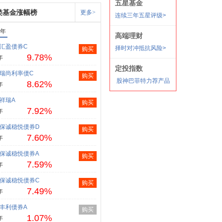
类基金涨幅榜
更多>
1年
汇盈债券C
购买
9.78%
年
瑞尚利率债C
购买
8.62%
年
祥瑞A
购买
7.92%
年
保诚稳悦债券D
购买
7.60%
年
保诚稳悦债券A
购买
7.59%
年
保诚稳悦债券C
购买
7.49%
年
丰利债券A
购买
1.07%
年