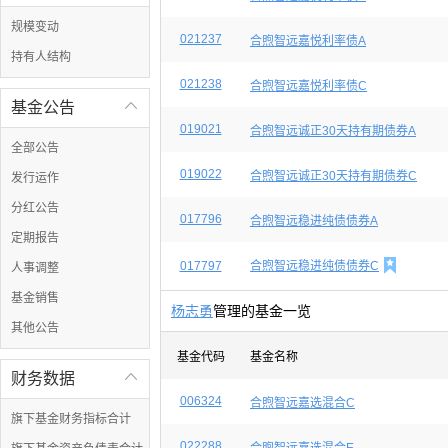
规模变动
021237
合煦智远嘉悦利率债A
持有人结构
021238
合煦智远嘉悦利率债C
基金公告

019021
合煦智远诚正30天持有期债券A
全部公告
019022
合煦智远诚正30天持有期债券C
发行运作
分红公告
017796
合煦智远稳进纯债债券A
定期报告

017797
合煦智远稳进纯债债券C
人事调整
基金销售
杨志勇
管理的基金一览
其他公告
基金代码
基金名称
财务数据

006324
合煦智远嘉选混合C
旗下基金财务指标合计
022288