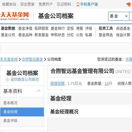
收藏本站
|
安全登录
|
免费开户
忘记密码
|
手机客户端
基金公司档案
基 金
基金数据
基金净值
投顾管家
基金排行
定投
港基
评级
投资工具
自选基金
基金公司
基金品种
新发基金
申购状态
分红
公告
私募
基金筛选
收益计算
天天基金网

合煦智远基金

公司档案
您浏览过的基金：
华
易方达上证中盘ETF联接
合煦智远基金管理有限公司
UNITED
基金公司档案

返回基金公司首页
管理规模
:
1.71亿元
基金数量:
18
只
经理人数
基本资料

基金经理
基本概况
基金经理概况
基金经理
基金评级