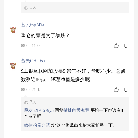
1人
基民inp3De
重仓的票是为了暴跌？
08-05 11:06
基民CHJ9sa
$工银互联网加股票$ 景气不好，偷吃不少。总点
数涨近80点，经理净值是多少呢
08-04 21:15
7人
股友52f91679y5
回复
敏捷的孟亦慧
:
平均一下也该有8
个点了吧
敏捷的孟亦慧
:
让这个傻瓜出来给大家解释一下。