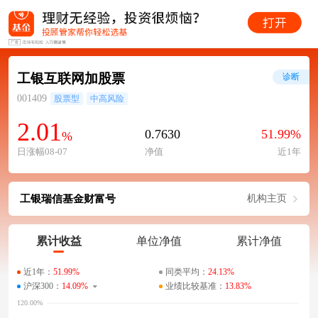
工银互联网加股票
诊断
001409
股票型
中高风险
2.01
0.7630
51.99%
%
日涨幅08-07
净值
近1年
工银瑞信基金财富号
机构主页
累计收益
单位净值
累计净值
近1年：
51.99%
同类平均：
24.13%
沪深300：
14.09%
业绩比较基准：
13.83%