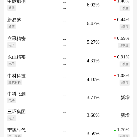
1.40%
中际旭创
--
6.92%
--
通信
3季度
0.44%
新易盛
--
6.47%
--
通信
3季度
0.69%
立讯精密
--
5.27%
--
电子
13季度
0.91%
东山精密
--
4.31%
--
电子
3季度
1.08%
中材科技
--
4.10%
--
建筑材料
3季度
中科飞测
--
3.71%
新增
--
电子
三环集团
--
3.60%
新增
--
电子
1.70%
宁德时代
--
3.59%
--
电力设备
24季度