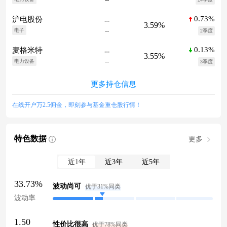
0.73%
沪电股份
--
3.59%
--
电子
2季度
0.13%
麦格米特
--
3.55%
--
电力设备
3季度
更多持仓信息
在线开户万2.5佣金，即刻参与基金重仓股行情！
特色数据
更多
近1年
近3年
近5年
33.73%
波动尚可
优于31%同类
波动率
1.50
性价比很高
优于78%同类