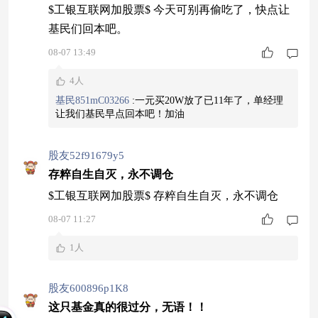
$工银互联网加股票$ 今天可别再偷吃了，快点让
基民们回本吧。
08-07 13:49
4人
基民851mC03266
:
一元买20W放了已11年了，单经理
让我们基民早点回本吧！加油
股友52f91679y5
存粹自生自灭，永不调仓
$工银互联网加股票$ 存粹自生自灭，永不调仓
08-07 11:27
1人
股友600896p1K8
这只基金真的很过分，无语！！