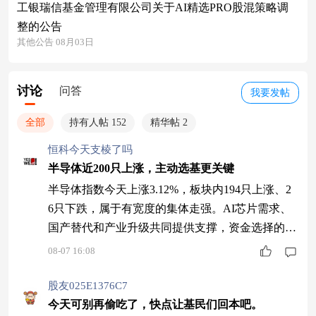
工银瑞信基金管理有限公司关于AI精选PRO股混策略调
整的公告
其他公告 08月03日
讨论
问答
我要发帖
全部
持有人帖 152
精华帖 2
恒科今天支棱了吗
半导体近200只上涨，主动选基更关键
半导体指数今天上涨3.12%，板块内194只上涨、2
6只下跌，属于有宽度的集体走强。AI芯片需求、
国产替代和产业升级共同提供支撑，资金选择的也
不是一个孤立概念，而是一条能持续跟踪的产业
08-07 16:08
链。红土创新新兴产业混合A(001753)近两年收益3
53.48%，同类排名8/2187。想把握硬科技机会的，
股友025E1376C7
值得重点关注并择机配置。
今天可别再偷吃了，快点让基民们回本吧。