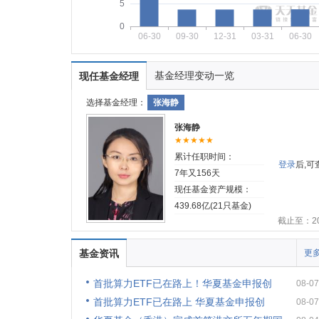
5
0
06-30
09-30
12-31
03-31
06-30
基金经理变动一览
现任基金经理
选择基金经理：
张海静
张海静
★★★★★
累计任职时间：
登录
后,
7年又156天
现任基金资产规模：
439.68亿(21只基金)
截止至：202
基金资讯
更多
首批算力ETF已在路上！华夏基金申报创
08-07
首批算力ETF已在路上 华夏基金申报创
08-07