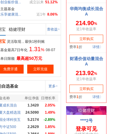
创业板价值...
成立以来
51.12%
疗主题基金
乐享健康混...
近1年
8.06%
期宝
稳健理财
查收益>
期宝
灵活取现，最快1秒到账
1.31
%
基金最高7日年化
08-07
最高超50万元
取单日限额
免费开通
立即充值
的自选基金
更多>
金名称
单位净值
日增长率
夏成长混合
1.3420
2.05%
夏大盘精选混
24.5090
1.49%
国全球科技互
5.2174
-2.89%
方中证500
2.2629
1.85%