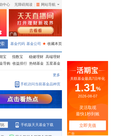
助中心
无障碍阅读
|
网站导航
|
基金代码
基金公司
★
收藏本页
期宝
指数宝
稳健理财
高端理财
金导购
收益排行
热销基金
五星基金
更多
手机访问当前基金品种页
对比
手机版天天基金下载