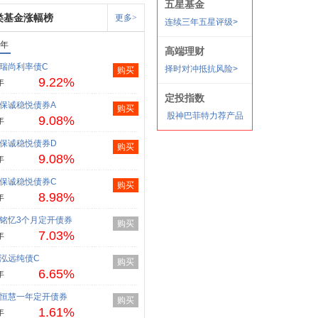
类基金涨幅榜
更多>
1年
瑞尚利率债C
购买
9.22%
年
保诚稳悦债券A
购买
9.08%
年
保诚稳悦债券D
购买
9.08%
年
保诚稳悦债券C
购买
8.98%
年
铭忆3个月定开债券
购买
7.03%
年
泓远纯债C
购买
6.65%
年
恒慧一年定开债券
购买
1.61%
年