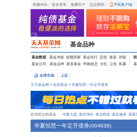
收藏本站
|
安全登录
|
免费开户
忘记密码
|
手机客户端
基金品种
基金数据
基金净值
投顾管家
基金排行
定投
港基
评级
投
基金公司
基金品种
新发基金
申购状态
分红
公告
私募
基
全球市场
上证
：
天天基金网
>
全部基金
>
华夏恒慧一年定开债券
您浏览过的基金：
华夏大盘
嘉实增长
泰达精选
嘉实服务
易基
华夏恒慧一年定开债券
(
004639
)