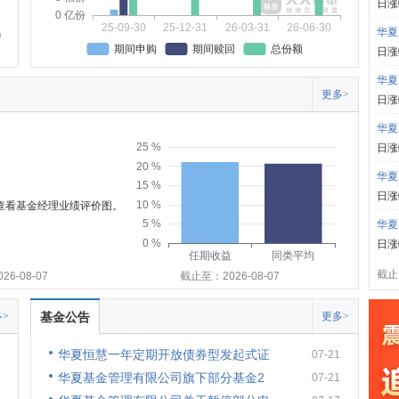
日涨
0 亿份
25-09-30
25-12-31
26-03-31
26-06-30
华夏
期间申购
期间赎回
总份额
日涨
华夏
更多>
日涨
华夏
25 %
日涨
20 %
华夏
15 %
日涨
10 %
可查看基金经理业绩评价图。
5 %
华夏
0 %
日涨
任期收益
同类平均
截止:
6-08-07
截止至：2026-08-07
>
基金公告
更多>
华夏恒慧一年定期开放债券型发起式证
07-21
华夏基金管理有限公司旗下部分基金2
07-21