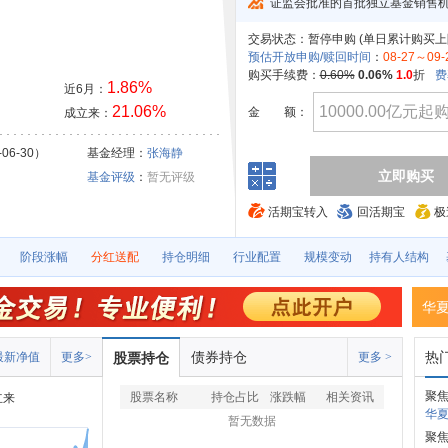
证监会批准的首批独立基金销售
交易状态：
暂停申购 (
单日累计购买上
预估开放申购/赎回时间
：
08-27～09-
购买手续费：
0.60%
0.06%
1.0
折
费
1.86%
近6月：
21.06%
金
额：
成立来：
06-30）
基金经理：
张海静
立即购买
基金评级
：
暂无评级
活期宝转入
回活期宝
极
阶段涨幅
分红送配
持仓明细
行业配置
规模变动
持有人结构
华
债券持仓
热
最新净值
更多>
股票持仓
更多 >
聚
股票名称
持仓占比
涨跌幅
相关资讯
立来
华夏
暂无数据
聚