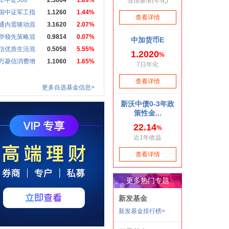
华中证500
2.3664
1.89%
国中证军工指
1.1260
1.44%
通内需驱动混
3.1620
2.07%
华领先策略混
0.9814
0.07%
信优质生活混
0.5058
5.55%
万菱信消费增
1.1060
1.65%
更多自选基金信息>