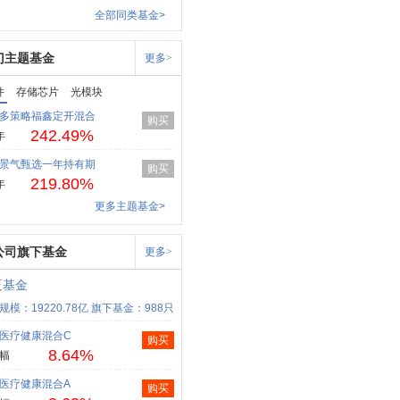
全部同类基金>
门主题基金
更多>
件
存储芯片
光模块
多策略福鑫定开混合
购买
242.49%
年
景气甄选一年持有期
购买
219.80%
年
更多主题基金>
公司旗下基金
更多>
夏基金
规模：19220.78亿
旗下基金：988只
医疗健康混合C
购买
8.64%
幅
医疗健康混合A
购买