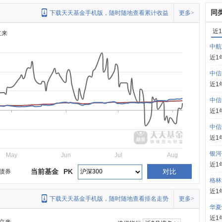
同
下载天天基金手机版，随时随地查看累计收益
更多>
近
立来
中航
近1
中信
近1
中信
近1
中信
近1
银河
May
Jun
Jul
Aug
近1
当前基金
PK
对比
债券
格林
近1
下载天天基金手机版，随时随地查看排名走势
更多>
华夏
近1