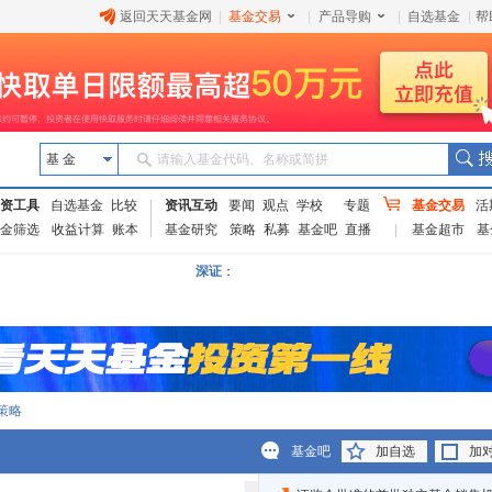
返回天天基金网
|
基金交易
|
产品导购
|
自选基金
|
帮
基 金
请输入基金代码、名称或简拼
资工具
自选基金
比较
资讯互动
要闻
观点
学校
专题
基金交易
活
金筛选
收益计算
账本
基金研究
策略
私募
基金吧
直播
基金超市
基
深证
：
策略
基金吧
加自选
加