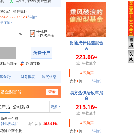
机构
民生银行全程资金监管
限0元
)
暂停赎回
23/08-27～09-23
详情>
率详情>
手机也
元
可以买基金
免费开户
速回活期宝
超级转换
基金公告
财务报表
购买信息
夏基金财富号
查看
门产品
公司观点
更多>
焦高弹性个股
创业板成长...
成立以来
162.91%
焦稳健经营个股