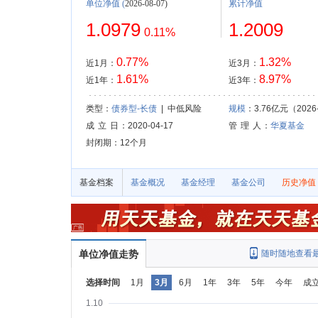
单位净值
(
2026-08-07)
累计净值
1.0979
1.2009
0.11%
0.77%
1.32%
近1月：
近3月：
1.61%
8.97%
近1年：
近3年：
类型：
债券型-长债
| 中低风险
规模
：3.76亿元（2026-
成 立 日
：2020-04-17
管 理 人
：
华夏基金
封闭期：12个月
基金档案
基金概况
基金经理
基金公司
历史净值
单位净值走势
随时随地查看
选择时间
1月
3月
6月
1年
3年
5年
今年
成
1.10