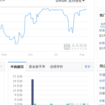
立来
选择指标:
热
元
财通
近1
财通
近1
May
Jun
Jul
Aug
同
基金换手率
业绩评价
>
申购赎回
更多>
华
21 亿份
管理
18 亿份
15 亿份
华夏
12 亿份
日涨
9 亿份
6 亿份
华夏
3 亿份