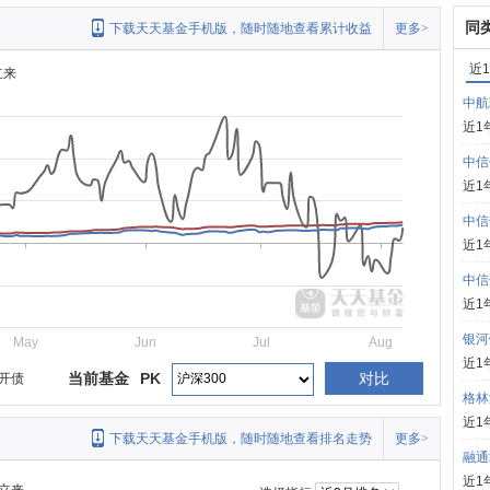
同
下载天天基金手机版，随时随地查看累计收益
更多>
近
立来
中航
近1
中信
近1
中信
近1
中信
近1
银河
May
Jun
Jul
Aug
近1
当前基金
PK
对比
开债
格林
近1
下载天天基金手机版，随时随地查看排名走势
更多>
融通
近1