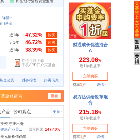
机构
民生银行全程资金监管
9
详情>
门基金:
47.32%
近1年
购买
46.72%
近1年
购买
38.39%
近1年
购买
你也可以下载
手机APP开户买基金
基金公告
财务报表
购买信息
通基金财富号
查看
门产品
公司观点
更多>
投资 守正出奇
健康产业灵...
成立以来
147.40%
资美元债价值凸显