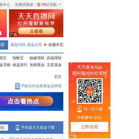
助中心
无障碍阅读
|
网站导航
|
基金代码
基金公司
★
收藏本页
期宝
指数宝
稳健理财
高端理财
金导购
收益排行
热销基金
五星基金
更多
手机访问当前基金品种页
对比
手机版天天基金下载