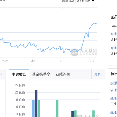
立来
选择指标:
热
元
财通
近1
财通
近1
May
Jun
Jul
Aug
同
基金换手率
业绩评价
>
申购赎回
更多>
融
15 亿份
管理
12 亿份
融通
9 亿份
日涨
6 亿份
融通
3 亿份