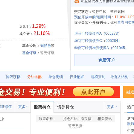
证监会批准的首批独立基金销售
交易状态：
暂停申购
暂停赎回
预估开放申购/赎回时间
：
11-09/11-0
该基金暂不开放购买，你可
查看同类热
1.29%
近6月：
21.16%
华商可转债债券A（005273）
成立来：
华商可转债债券C（005284）
0）
基金经理：
刘舒乐
等
华夏可转债增强债券A（001045）
基金评级
：
暂无评级
免费开户
阶段涨幅
分红送配
持仓明细
行业配置
规模变动
持有人结构
融
债券持仓
热
最新净值
更多>
股票持仓
更多 >
逆向
股票名称
持仓占比
涨跌幅
相关资讯
立来
融通
暂无数据
中