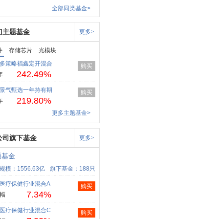
全部同类基金>
门主题基金
更多>
件
存储芯片
光模块
多策略福鑫定开混合
购买
242.49%
年
景气甄选一年持有期
购买
219.80%
年
更多主题基金>
公司旗下基金
更多>
通基金
规模：1556.63亿
旗下基金：188只
医疗保健行业混合A
购买
7.34%
幅
医疗保健行业混合C
购买