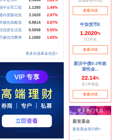
华中证500
2.3664
1.89%
国中证军工指
1.1260
1.44%
通内需驱动混
3.1620
2.07%
华领先策略混
0.9814
0.07%
信优质生活混
0.5058
5.55%
万菱信消费增
1.1060
1.65%
更多自选基金信息>