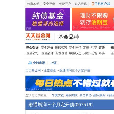
收藏本站
|
安全登录
|
免费开户
忘记密码
|
手机客户端
基金品种
基金数据
基金净值
投顾管家
基金排行
定投
港基
评级
投
基金公司
基金品种
新发基金
申购状态
分红
公告
私募
基
全球市场
上证
：
天天基金网
>
全部基金
>
融通增润三个月定开债
您浏览过的基金：
华夏大盘
嘉实增长
泰达精选
嘉实服务
易基
融通增润三个月定开债
(
007516
)