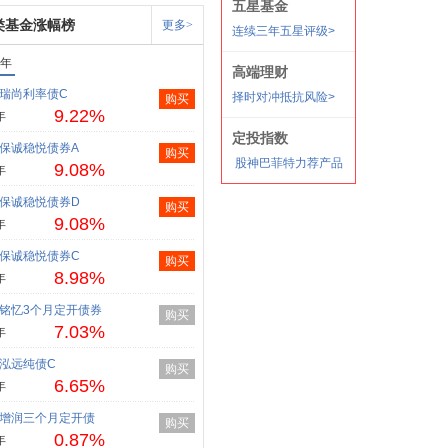
类基金涨幅榜
更多>
1年
瑞尚利率债C
购买
9.22%
年
保诚稳悦债券A
购买
9.08%
年
保诚稳悦债券D
购买
9.08%
年
保诚稳悦债券C
购买
8.98%
年
铭忆3个月定开债券
购买
7.03%
年
泓远纯债C
购买
6.65%
年
增润三个月定开债
购买
0.87%
年