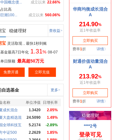
中国概念债...
成立以来
22.66%
融占比高
潮100...
成立以来
560.06%
期宝
稳健理财
查收益>
期宝
灵活取现，最快1秒到账
1.31
%
基金最高7日年化
08-07
最高超50万元
取单日限额
免费开通
立即充值
的自选基金
更多>
金名称
单位净值
日增长率
夏成长混合
1.3420
2.05%
夏大盘精选混
24.5090
1.49%
国全球科技互
5.2174
-2.89%
方中证500
2.2629
1.85%