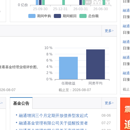
日涨
0 亿份
25-09-30
25-12-31
26-03-31
26-06-30
融通
期间申购
期间赎回
总份额
日涨
融通
更多>
日涨
融通
10 %
日涨
8 %
融通
6 %
日涨
4 %
可查看基金经理业绩评价图。
2 %
融通
0 %
日涨
任期收益
同类平均
截止:
6-08-07
截止至：2026-08-07
>
基金公告
更多>
融通增润三个月定期开放债券型发起式
08-06
融通基金管理有限公司关于提醒投资者
07-27