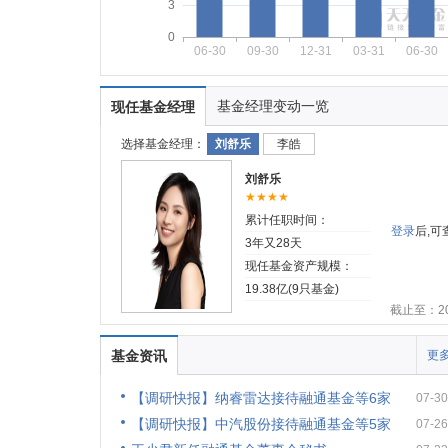
3
0
06-30
09-30
12-31
03-31
06-30
基金经理变动一览
现任基金经理
选择基金经理：
刘舒乐
李皓
刘舒乐
★★★★
累计任职时间：
登录
后,
3年又28天
现任基金资产规模：
19.38亿(9只基金)
截止至：202
基金资讯
更多
【调研快报】纳睿雷达接待融通基金等6家
07-30
【调研快报】中汽股份接待融通基金等5家
07-26