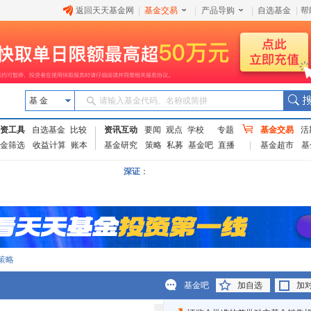
返回天天基金网
|
基金交易
|
产品导购
|
自选基金
|
帮
基 金
请输入基金代码、名称或简拼
资工具
自选基金
比较
资讯互动
要闻
观点
学校
专题
基金交易
活
金筛选
收益计算
账本
基金研究
策略
私募
基金吧
直播
基金超市
基
深证
：
策略
基金吧
加自选
加