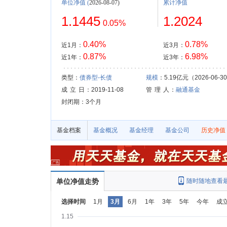
单位净值
(
2026-08-07)
累计净值
1.1445
1.2024
0.05%
0.40%
0.78%
近1月：
近3月：
0.87%
6.98%
近1年：
近3年：
类型：
债券型-长债
规模
：5.19亿元（2026-06-3
成 立 日
：2019-11-08
管 理 人
：
融通基金
封闭期：3个月
基金档案
基金概况
基金经理
基金公司
历史净值
单位净值走势
随时随地查看
选择时间
1月
3月
6月
1年
3年
5年
今年
成
1.15