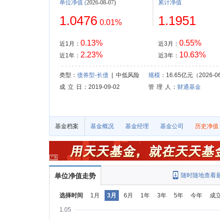
单位净值
(
2026-08-07)
累计净值
1.0476
1.1951
0.01%
0.13%
0.55%
近1月：
近3月：
2.23%
10.63%
近1年：
近3年：
类型：
债券型-长债
| 中低风险
规模
：16.65亿元（2026-0
成 立 日
：2019-09-02
管 理 人
：
财通基金
基金档案
基金概况
基金经理
基金公司
历史净值
单位净值走势
随时随地查看
选择时间
1月
3月
6月
1年
3年
5年
今年
成
1.05