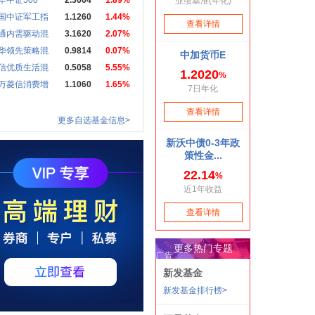
华中证500
2.3664
1.89%
国中证军工指
1.1260
1.44%
通内需驱动混
3.1620
2.07%
华领先策略混
0.9814
0.07%
信优质生活混
0.5058
5.55%
万菱信消费增
1.1060
1.65%
更多自选基金信息>