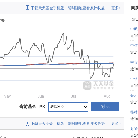
同
下载天天基金手机版，随时随地查看累计收益
更多>
近
立来
中航
近1
中信
近1
中信
近1
中信
近1
银河
May
Jun
Jul
Aug
近1
当前基金
PK
对比
格林
近1
下载天天基金手机版，随时随地查看排名走势
更多>
财通
近1