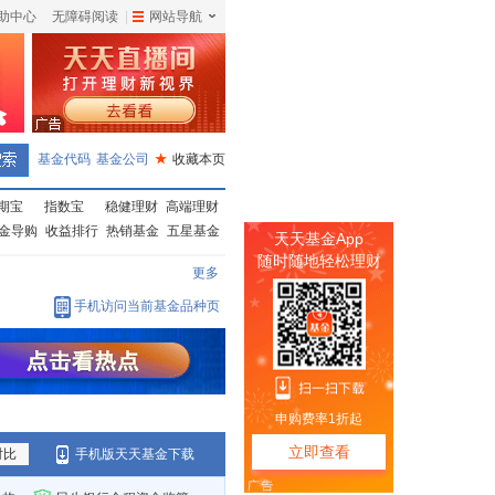
助中心
无障碍阅读
|
网站导航
|
基金代码
基金公司
★
收藏本页
期宝
指数宝
稳健理财
高端理财
金导购
收益排行
热销基金
五星基金
更多
手机访问当前基金品种页
对比
手机版天天基金下载