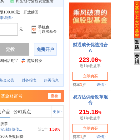
机构
民生银行全程资金监管
100.00元
)
开放赎回
率详情>
手机也
元
可以买基金
定投
免费开户
速回活期宝
超级转换
基金公告
财务报表
购买信息
通基金财富号
查看
门产品
公司观点
更多>
投股票
安瑞短债债...
近1年
1.58%
30天免赎回费