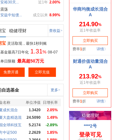
安裕30天...
近1年
2.00%
惧震荡
安益中短债...
成立以来
8.99%
期宝
稳健理财
查收益>
期宝
灵活取现，最快1秒到账
1.31
%
基金最高7日年化
08-07
最高超50万元
取单日限额
免费开通
立即充值
的自选基金
更多>
金名称
单位净值
日增长率
夏成长混合
1.3420
2.05%
夏大盘精选混
24.5090
1.49%
国全球科技互
5.2174
-2.89%
方中证500
2.2629
1.85%