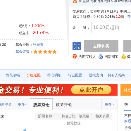
证监会批准的首批独立基金销售
交易状态：
暂停申购 (
单日累计购买上限
购买手续费：
0.80%
0.08%
1.0
折
费
1.26%
近6月：
金
额：
20.74%
成立来：
6-30）
基金经理：
张婉玉
立即购买
基金评级
：
活期宝转入
回活期宝
极
阶段涨幅
分红送配
持仓明细
行业配置
规模变动
持有人结构
财
债券持仓
热
最新净值
更多>
股票持仓
更多 >
不
股票名称
持仓占比
涨跌幅
相关资讯
立来
财通
暂无数据
持有