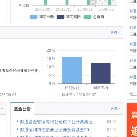
日涨
0 亿份
25-09-30
25-12-31
26-03-31
26-06-30
财通
期间申购
期间赎回
总份额
日涨
财通
更多>
日涨
财通
20 %
日涨
15 %
财通
10 %
日涨
可查看基金经理业绩评价图。
5 %
财通
0 %
日涨
任期收益
同类平均
截止:
6-08-07
截止至：2026-08-07
>
基金公告
更多>
财通基金管理有限公司旗下公开募集证
08-01
财通恒利纯债债券型证券投资基金20
07-21