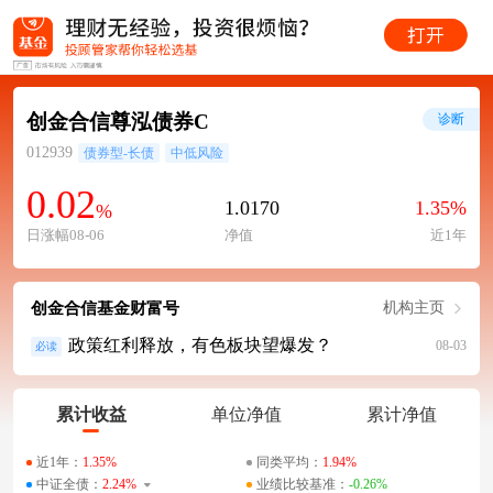
创金合信尊泓债券C
诊断
012939
债券型-长债
中低风险
0.02
1.0170
1.35%
%
日涨幅08-06
净值
近1年
创金合信基金财富号
机构主页
政策红利释放，有色板块望爆发？
08-03
必读
累计收益
单位净值
累计净值
近1年：
1.35%
同类平均：
1.94%
中证全债：
2.24%
业绩比较基准：
-0.26%