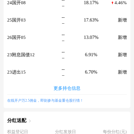
18.17%
24国开08
4.46%
--
--
17.63%
25国开03
新增
--
--
13.07%
26国开05
新增
--
--
6.91%
23附息国债12
新增
--
--
6.70%
23进出15
新增
--
更多持仓信息
在线开户万2.5佣金，即刻参与基金重仓股行情！
分红送配
权益登记日
分红发放日
每份分红(元)