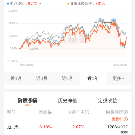
中证1000：
9.75%
业绩比较基准：
8.91%
24.91%
-0.37%
近1月
近3月
近6月
近1年
更多
阶段涨幅
历史净值
定投收益
时间
涨跌幅
同类平均
同类排行
更新中
近1周
8.10%
2.67%
1208
/4937
优秀