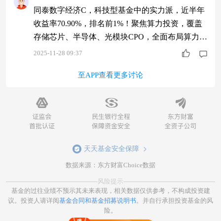
同泰数字经济C，科技型基金中的实力派，近半年
收益率70.90%，排名前1%！聚焦算力投资，覆盖
存储芯片、半导体、光模块CPO，全面布局算力产
业链，基金经理中科大毕业，有深厚半导体产业链
2025-11-28 09:37
背景，科技投资，就要选这样的基金！$同泰数字
至APP查看更多讨论
经济股票C$ #六部门印发促消费新方案！你看好哪
个方向？#
天天基金安全保障
数据来源：东方财富Choice数据
风险提示
基金的过往业绩不预示其未来表现，相关数据仅供参考，不构成投资建
议。投资人请详阅
基金合同和基金招募说明书
。并自行承担投资基金的风
险。