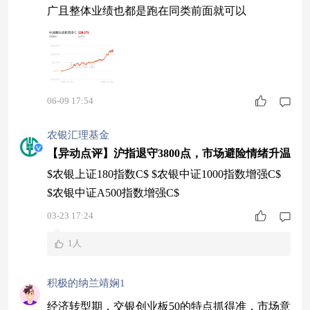
广且整体业绩也都是跑在同类前面就可以
06-09 17:54
农银汇理基金
【异动点评】沪指退守3800点，市场避险情绪升温
$农银上证180指数C$ $农银中证1000指数增强C$
$农银中证A500指数增强C$
03-23 17:24
1人
积极的纳兰靖娴1
经济转型期，交银创业板50的特点抓得准，市场意