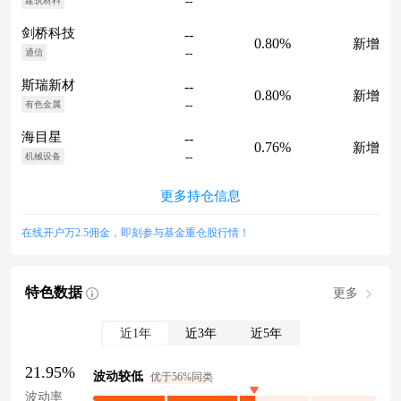
--
建筑材料
剑桥科技
--
0.80%
新增
--
通信
斯瑞新材
--
0.80%
新增
--
有色金属
海目星
--
0.76%
新增
--
机械设备
更多持仓信息
在线开户万2.5佣金，即刻参与基金重仓股行情！
特色数据
更多
近1年
近3年
近5年
21.95%
波动较低
优于56%同类
波动率