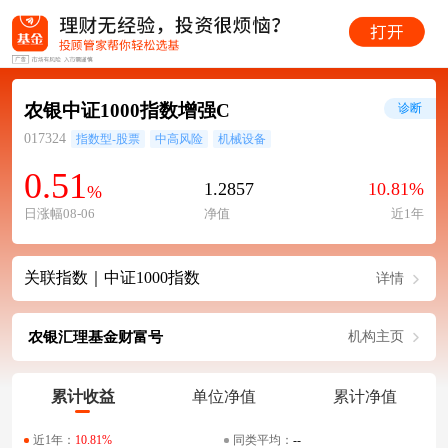
农银中证1000指数增强C
诊断
017324
指数型-股票
中高风险
机械设备
0.51
1.2857
10.81%
%
日涨幅08-06
净值
近1年
关联指数｜中证1000指数
详情
农银汇理基金财富号
机构主页
累计收益
单位净值
累计净值
近1年：
10.81%
同类平均：
--