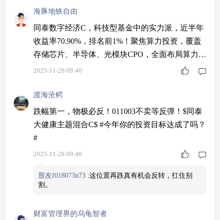
海豚地铁自由
同泰数字经济C，科技型基金中的实力派，近半年
收益率70.90%，排名前1%！聚焦算力投资，覆盖
存储芯片、半导体、光模块CPO，全面布局算力产
业链，基金经理中科大毕业，有深厚半导体产业链
2025-11-28 09:40
背景，科技投资，就要选这样的基金！$同泰数字
经济股票C$ #六部门印发促消费新方案！你看好哪
渡海沧鳄
个方向？#
跌幅第一，物极必反！011003不卖等反弹！$同泰
大健康主题混合C$ #今年你的投资目标达成了吗？
#
2025-11-28 09:40
股友f018073n73
:
这位置再跌真有机会反转，扛住别
割。
财富管理界的乌龟智者