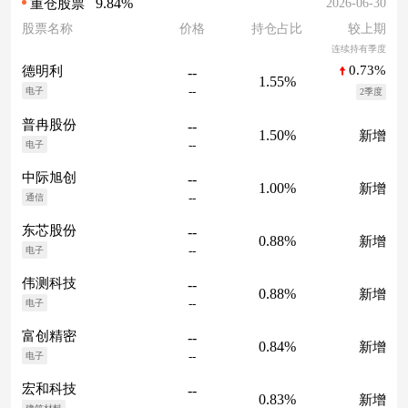
9.84%
2026-06-30
重仓股票
股票名称
价格
持仓占比
较上期
连续持有季度
0.73%
德明利
--
1.55%
--
电子
2季度
普冉股份
--
1.50%
新增
--
电子
中际旭创
--
1.00%
新增
--
通信
东芯股份
--
0.88%
新增
--
电子
伟测科技
--
0.88%
新增
--
电子
富创精密
--
0.84%
新增
--
电子
宏和科技
--
0.83%
新增