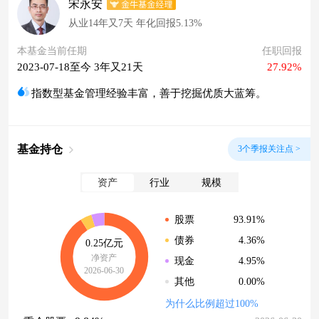
宋永安
从业14年又7天 年化回报5.13%
本基金当前任期
任职回报
2023-07-18至今 3年又21天
27.92%
指数型基金管理经验丰富，善于挖掘优质大蓝筹。
基金持仓
3个季报关注点 >
资产
行业
规模
93.91%
股票
4.36%
债券
0.25亿元
净资产
4.95%
现金
2026-06-30
0.00%
其他
为什么比例超过100%