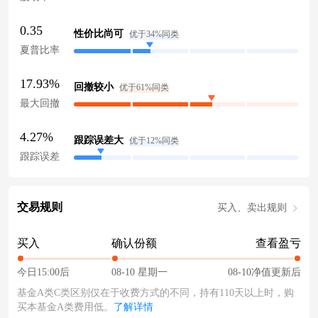
0.35
性价比尚可
优于34%同类
夏普比率
17.93%
回撤较小
优于61%同类
最大回撤
4.27%
跟踪误差大
优于12%同类
跟踪误差
交易规则
买入、卖出规则
买入
确认份额
查看盈亏
今日15:00后
08-10 星期一
08-10净值更新后
基金A类C类区别仅在于收费方式的不同，持有110天以上时，购
买本基金A类费用低。
了解详情