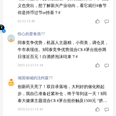
义也突出，想了解新兴产业动向，看它就行#春节
你是持币过节or持基？#
02-12 13:49
恒心的爱春燕77
同泰竞争优势，机器人主题精，小而美，调仓灵，
牛市表现佳。$同泰竞争优势混合C$ #茅台批价两
日涨近百元！白酒挤泡沫结束？#
2025-12-15 11:18
倾国倾城的沈柯森77
创新药天亮了！双目录落地，大利好的催化刚起
步，我自己准备赶紧补仓，终于等到这一天！$同
泰大健康主题混合C$ #茅台批价触及1500元 “挤泡
沫”何时结束？#
2025-12-11 12:42