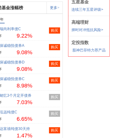
类基金涨幅榜
更多>
1年
瑞尚利率债C
购买
9.22%
年
保诚稳悦债券A
购买
9.08%
年
保诚稳悦债券D
购买
9.08%
年
保诚稳悦债券C
购买
8.98%
年
铭忆3个月定开债券
购买
7.03%
年
泓远纯债C
购买
6.65%
年
达富禧纯债30天持
购买
1.47%
年