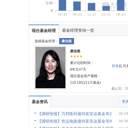
0.05
0
06-30
09-30
12-31
03-31
06-30
基金经理变动一览
现任基金经理
选择基金经理：
康佳燕
康佳燕
★★★★
累计任职时间：
登录
后,
8年又47天
现任基金资产规模：
110.19亿(11只基金)
截止至：202
基金资讯
更多
【调研快报】万邦医药接待富安达基金等2
06-29
【调研快报】世运电路接待富安达基金等9
04-30