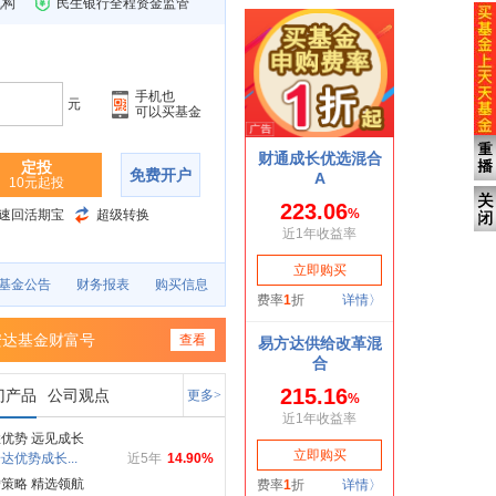
机构
民生银行全程资金监管
手机也
元
可以买基金
定投
免费开户
10元起投
速回活期宝
超级转换
基金公告
财务报表
购买信息
安达基金财富号
查看
门产品
公司观点
更多>
优势 远见成长
达优势成长...
近5年
14.90%
策略 精选领航