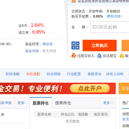
证监会批准的首批独立基金销售
交易状态：
开放申购
开放赎回
购买手续费：
0.00%
费率详情>
1.64%
近6月：
金
额：
6.95%
成立来：
06-30）
基金经理：
康佳燕
立即购买
基金评级
：
暂无评级
活期宝转入
回活期宝
极
阶段涨幅
分红送配
持仓明细
行业配置
规模变动
持有人结构
富
债券持仓
热
最新净值
更多>
股票持仓
更多 >
洞悉
股票名称
持仓占比
涨跌幅
相关资讯
立来
富安
暂无数据
前瞻