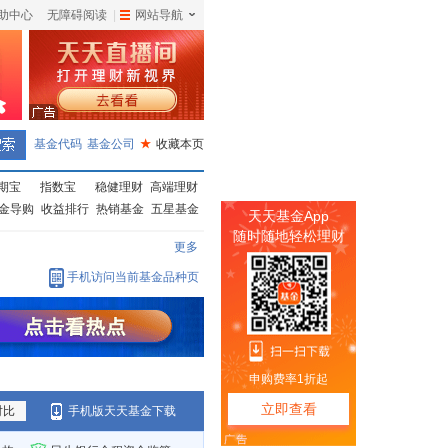
助中心
无障碍阅读
|
网站导航
|
基金代码
基金公司
★
收藏本页
期宝
指数宝
稳健理财
高端理财
金导购
收益排行
热销基金
五星基金
更多
手机访问当前基金品种页
对比
手机版天天基金下载