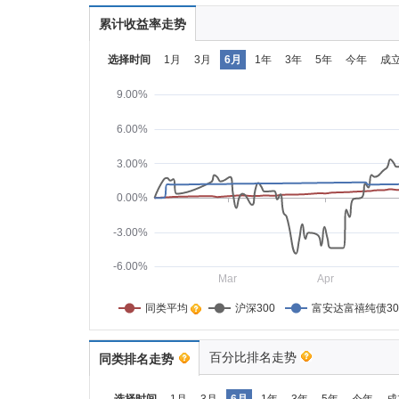
累计收益率走势
选择时间
1月
3月
6月
1年
3年
5年
今年
成
9.00%
6.00%
3.00%
0.00%
-3.00%
-6.00%
Mar
Apr
同类平均    
沪深300
富安达富禧纯债3
百分比排名走势
同类排名走势