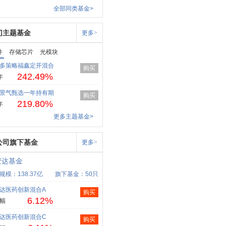
全部同类基金>
门主题基金
更多>
件
存储芯片
光模块
多策略福鑫定开混合
购买
242.49%
年
景气甄选一年持有期
购买
219.80%
年
更多主题基金>
公司旗下基金
更多>
安达基金
规模：138.37亿
旗下基金：50只
达医药创新混合A
购买
6.12%
幅
达医药创新混合C
购买