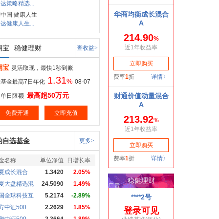
达策略精选...
中国 健康人生
达健康人生...
期宝
稳健理财
查收益>
期宝
灵活取现，最快1秒到账
1.31
%
基金最高7日年化
08-07
最高超50万元
取单日限额
免费开通
立即充值
的自选基金
更多>
金名称
单位净值
日增长率
夏成长混合
1.3420
2.05%
夏大盘精选混
24.5090
1.49%
国全球科技互
5.2174
-2.89%
方中证500
2.2629
1.85%