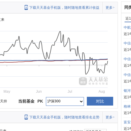
同
下载天天基金手机版，随时随地查看累计收益
更多>
近
立来
中航
近1
中信
近1
中信
近1
中信
近1
银河
May
Jun
Jul
Aug
近1
当前基金
PK
对比
0天持
格林
近1
下载天天基金手机版，随时随地查看排名走势
更多>
富安
近1