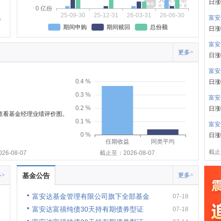
日涨
0 亿份
25-09-30
25-12-31
26-03-31
26-06-30
富安
期间申购
期间赎回
总份额
日涨
富安
更多>
日涨
富安
0.4 %
日涨
0.3 %
富安
0.2 %
日涨
可查看基金经理业绩评价图。
0.1 %
富安
0 %
日涨
任期收益
同类平均
截止:
6-08-07
截止至：2026-08-07
>
基金公告
更多>
富安达基金管理有限公司旗下全部基金
07-18
富安达富禧纯债30天持有期债券型证
07-18