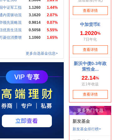
华中证500
2.3664
1.89%
国中证军工指
1.1260
1.44%
通内需驱动混
3.1620
2.07%
华领先策略混
0.9814
0.07%
信优质生活混
0.5058
5.55%
万菱信消费增
1.1060
1.65%
更多自选基金信息>