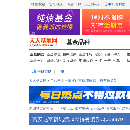
收藏本站
|
安全登录
|
免费开户
忘记密码
|
手机客户端
基金品种
基金数据
基金净值
投顾管家
基金排行
定投
港基
评级
投
基金公司
基金品种
新发基金
申购状态
分红
公告
私募
基
全球市场
上证
：
天天基金网
>
全部基金
>
富安达富禧纯债30天持有债券C
您浏览过的基金：
华夏大盘
嘉实增长
泰达精选
嘉实服务
易基
富安达富禧纯债30天持有债券C
(
018879
)