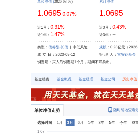
单位净值
(
2026-08-07)
累计净值
1.0695
1.0695
0.07%
0.31%
0.43%
近1月：
近3月：
1.47%
--
近1年：
近3年：
类型：
债券型-长债
| 中低风险
规模
：0.28亿元（2026-
成 立 日
：2023-09-12
管 理 人
：
富安达基金
锁定期：买入后锁定期1个月，期间不可卖出。
基金档案
基金概况
基金经理
基金公司
历史净值
单位净值走势
随时随地查看
选择时间
1月
3月
6月
1年
3年
5年
今年
成
1.07