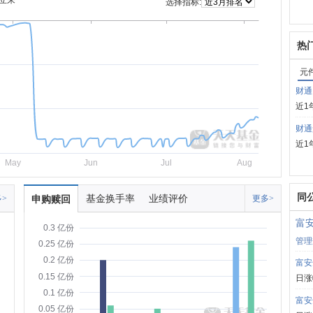
立来
选择指标:
热
元
财通
近1
财通
近1
May
Jun
Jul
Aug
同
基金换手率
业绩评价
>
申购赎回
更多>
富
0.3 亿份
管理
0.25 亿份
0.2 亿份
富安
0.15 亿份
日涨
0.1 亿份
富安
0.05 亿份