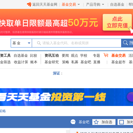
返回天天基金网
|
基金交易
|
产品导购
|
自选基金
|
帮
基 金
请输入基金代码、名称或简拼
资工具
自选基金
比较
资讯互动
要闻
观点
学校
专题
基金交易
活
金筛选
收益计算
账本
基金研究
策略
私募
基金吧
直播
基金超市
基
深证
：
策略
基金吧
加自选
加