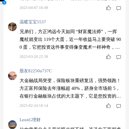
现，肯定也狠狠拿住，羡慕嫉妒恨啊！
2025-04-07 18:49
温暖宝宝5537
兄弟们，方正鸿远今天如同 “财富魔法师”，一挥
魔杖就变出 119个大蛋，近一年收益马上要突破 90
0 蛋，它把投资这件事变得像变魔术一样神奇，让
我收获满满，太不可思议了！$方正富邦鸿远债券
2025-03-20 22:39
C$
股友82250u737C
大金融战局突变，保险板块重磅复活，强势领跑！
方正富邦保险去年涨幅超 40%，跻身全市场前 5，
在银行金融板块占优的大主题下，它是您投资的不
二之选，绝佳机遇不容错过！$方正富邦中证保险
2025-02-24 18:14
A$
LeonG理财