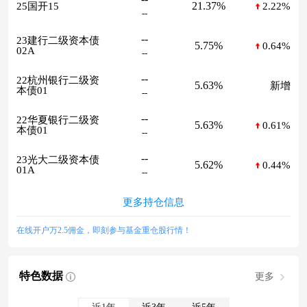
21.37%
25国开15
2.22%
--
--
23建行二级资本债
5.75%
0.64%
02A
--
--
22杭州银行二级资
5.63%
新增
本债01
--
--
22华夏银行二级资
5.63%
0.61%
本债01
--
--
23光大二级资本债
5.62%
0.44%
01A
--
更多持仓信息
在线开户万2.5佣金，即刻参与基金重仓股行情！
特色数据
更多