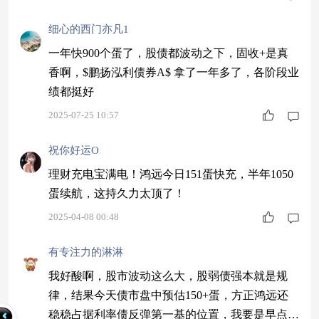
细心的西门亦凡1
一年快900个蛋了，股债都波动之下，固收+是真
香啊，$鹏扬泓利债券A$ 拿了一年多了，各阶段业
绩都挺好
2025-07-25 10:57
祝你好运O
理财充电宝满电！鸿远今日151蛋快充，半年1050
蛋续航，这持久力太顶了！
2025-04-08 00:48
有专注力的淋淋
我好酸啊，股市波动这么大，股弱债强本就是规
律，结果今天债市盘中预估150+蛋，方正鸿远还
稳稳占据利率债反弹第一基的位置，我要是早点发