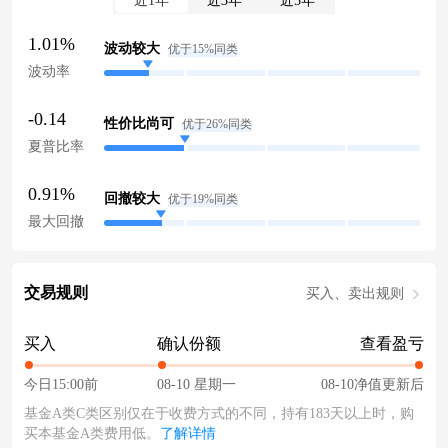
近1年
近3年
近5年
1.01%
波动较大
优于15%同类
波动率
-0.14
性价比尚可
优于26%同类
夏普比率
0.91%
回撤较大
优于19%同类
最大回撤
交易规则
买入、卖出规则
买入
确认份额
查看盈亏
今日15:00前
08-10 星期一
08-10净值更新后
基金A类C类区别仅在于收费方式的不同，持有183天以上时，购
买本基金A类费用低。
了解详情