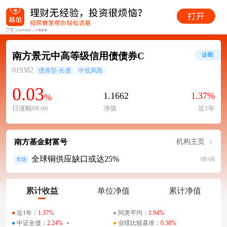
南方景元中高等级信用债债券C
诊断
019382
债券型-长债
中低风险
0.03
1.1662
1.37%
%
日涨幅08-06
净值
近1年
南方基金财富号
机构主页
全球铜供应缺口或达25%
08-06
市场
累计收益
单位净值
累计净值
近1年：
1.37%
同类平均：
1.94%
中证全债：
2.24%
业绩比较基准：
0.38%