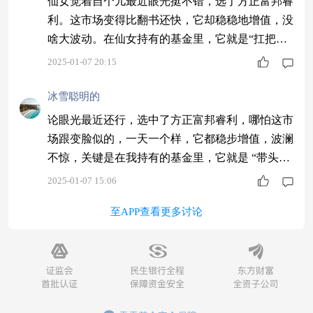
仙女觉着自个儿最近眼光挺不错，选了方正富邦睿
利。这市场变得比翻书还快，它却稳稳地增值，没
啥大波动。在仙女持有的基金里，它就是“扛把
子”。去年近半年就赚了400个，可把仙女惊艳到
2025-01-07 20:15
了，爱了爱了，紧紧抱住，不撒手啦！
冰雪聪明的
论眼光最近还行，选中了方正富邦睿利，哪怕这市
场跟变脸似的，一天一个样，它都稳步增值，波澜
不惊，关键是在我持有的基金里，它就是 “带头大
哥”，去年近半年下来 400 个蛋，惊艳到我了，爱
2025-01-07 15:06
了爱了，抱紧不撒手。
至APP查看更多讨论