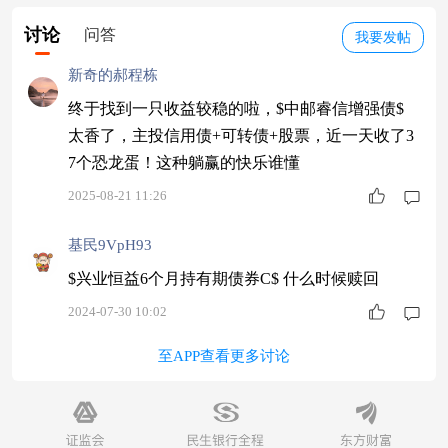
讨论
问答
我要发帖
新奇的郝程栋
终于找到一只收益较稳的啦，$中邮睿信增强债$
太香了，主投信用债+可转债+股票，近一天收了3
7个恐龙蛋！这种躺赢的快乐谁懂
2025-08-21 11:26
基民9VpH93
$兴业恒益6个月持有期债券C$ 什么时候赎回
2024-07-30 10:02
至APP查看更多讨论