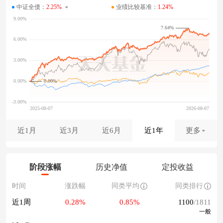
中证全债：
2.25%
业绩比较基准：
1.24%
7.64%
0.00%
近1月
近3月
近6月
近1年
更多
阶段涨幅
历史净值
定投收益
时间
涨跌幅
同类平均
同类排行
近1周
0.28%
0.85%
1100
/1811
一般