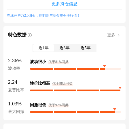
更多持仓信息
在线开户万2.5佣金，即刻参与基金重仓股行情！
特色数据
更多
近1年
近3年
近5年
2.36%
波动很小
优于81%同类
波动率
2.24
性价比很高
优于98%同类
夏普比率
1.03%
回撤很低
优于92%同类
最大回撤