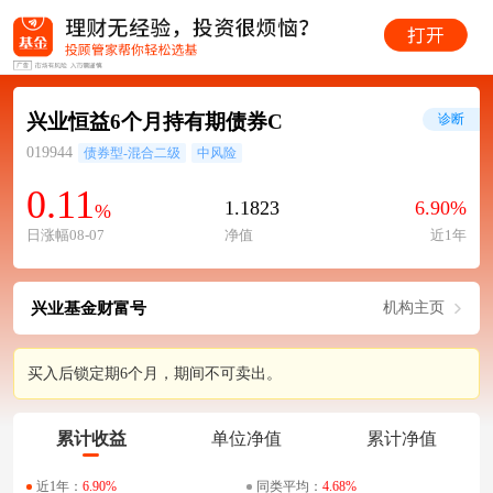
兴业恒益6个月持有期债券C
诊断
019944
债券型-混合二级
中风险
0.11
1.1823
6.90%
%
日涨幅08-07
净值
近1年
兴业基金财富号
机构主页
买入后锁定期6个月，期间不可卖出。
累计收益
单位净值
累计净值
近1年：
6.90%
同类平均：
4.68%